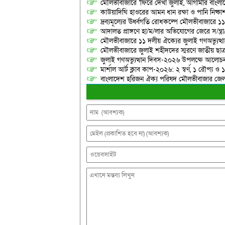
মৌলভীবাজারে ‘ফিরে দেখা জুলাই, আগামীর বাংলা
কাউয়াদিঘি হাওরের আমন ধান রক্ষা ও পানি নিষ্কা
দ্রব্যমূল্যের ঊর্ধ্বগতি রোধকল্পে মৌলভীবাজারে ১১
আদালত প্রাঙ্গণে হা/ম/লার অভিযোগের জেরে স/ন্ত্
মৌলভীবাজারে ১১ দলীয় ঐক্যের জুলাই গণঅভ্যুত্থ
মৌলভীবাজারে জুলাই শহীদদের স্মরণে জাতীয় ছ
জুলাই গণঅভ্যুত্থান দিবস-২০২৬ উপলক্ষে আলোচনা
মার্শাল আর্ট ক্লাব কাপ-২০২৬: ২ স্বর্ণ, ১ রৌপ্য ও
বাংলাদেশ হরিজন ঐক্য পরিষদ মৌলভীবাজার জেলা শ