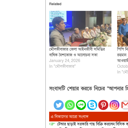
Related
মৌলভীবাজার জেলা আইনজীবী সমিতির
পিপি ন
বাষিক নৈশভোজ ও আলোচনা সভা
রহমান :
January 24, 2026
আওয়াম
In "মৌলভীবাজার"
Octob
In "মৌ
সংবাদটি শেয়ার করতে নিচের “আপনার প্র
এ বিভাগের আরো সংবাদ
টেন্ডার ছাড়াই সরকারি গাছ বিক্রি করলেন বিসিক কর