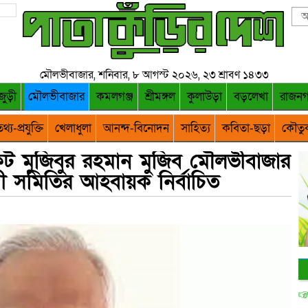
মৌলভীবাজার, শনিবার, ৮ আগস্ট ২০২৬, ২৩ শ্রাবণ ১৪৩৩
জুড়ী
মৌলভীবাজার
কমলগঞ্জ
শ্রীমঙ্গল
কুলাউড়া
বড়লেখা
রাজন
থ্য-প্রযুক্তি
খেলাধুলা
আনন্দ-বিনোদন
সাহিত্য
কবিতা-ছড়া
কৌতু
কেট মুজিবুর রহমান মুজিব মৌলভীবাজার
 সমিতির আহবায়ক নির্বাচিত