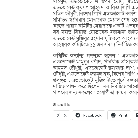
মাহমুদ, এডভোকেট শান্তিপদ ঘোষ, এডভো
এডভোকেট ফয়সল আহমদ ও বিজ্ঞ জিপি এডভোক
মতিন চৌধুরী, বিশেষ পিপি এডভোকেট বকশি
সমিতির সংবিধান মোতাবেক মেয়াদ শেষ হয়ে যাও
করতে পারায় কমিটির মেয়াদান্তে একটি এডহক ক
সর্ব সম্মত সিদ্ধান্ত মোতাবেক মহামান্য হ
এডভোকেট মুজিবুর রহমান মুজিবকে আহবায়ক নির
আহ্বায়ক কমিটিতে ১১ জন সদস্য নির্বাচিত ক
কমিটির অন্যান্য সদস্যরা হলেন :
এডভোকেট
এডভোকেট মামুনুর রশীদ, পাবলিক প্রসিকিউ
আহমদ চৌধুরী, এডভোকেট রমাকান্ত দাশ
চৌধুরী, এডভোকেট জয়নুল হক, বিশেষ পিপ
প্রসঙ্গত :
এডভোকেট মুজিব ইতোপূর্বে দক্ষতা
দায়িত্ব পালন করে ছিলেন। নব নির্বাচিত আহ
পালনের জন্য সকলের সহযোগীতা কামনা করে
Share this:
X
Facebook
Print