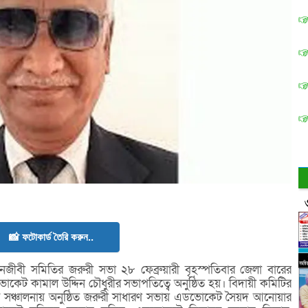
📸 ফটোকার্ড তৈরি করুন..
ীবী সমিতির জরুরী সভা ২৮ ফেব্রুয়ারী বৃহস্পতিবার জেলা বারের
েট কামাল উদ্দিন চৌধুরীর সভাপতিত্বে অনুষ্ঠিত হয়। বিদায়ী কমিটির
সঞ্চালনায় অনুষ্ঠিত জরুরী সাধারণ সভায় এডভোকেট সৈয়দ আনোয়ার