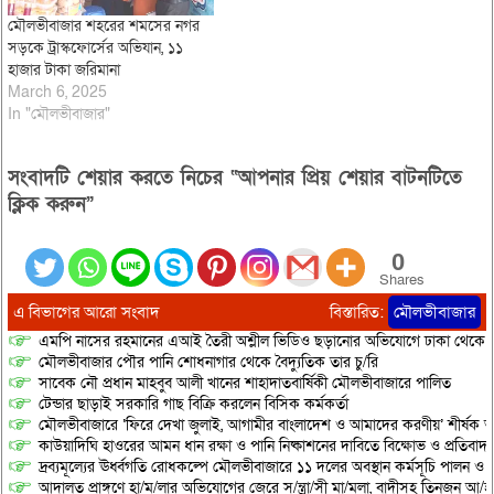
মৌলভীবাজার শহরের শমসের নগর
সড়কে ট্রাস্কফোর্সের অভিযান, ১১
হাজার টাকা জরিমানা
March 6, 2025
In "মৌলভীবাজার"
সংবাদটি শেয়ার করতে নিচের “আপনার প্রিয় শেয়ার বাটনটিতে
ক্লিক করুন”
0
Shares
এ বিভাগের আরো সংবাদ
বিস্তারিত:
মৌলভীবাজার
এমপি নাসের রহমানের এআই তৈরী অশ্লীল ভিডিও ছড়ানোর অভিযোগে ঢাকা থেকে আ/সা
মৌলভীবাজার পৌর পানি শোধনাগার থেকে বৈদ্যুতিক তার চু/রি
সাবেক নৌ প্রধান মাহবুব আলী খানের শাহাদাতবার্ষিকী মৌলভীবাজারে পালিত
টেন্ডার ছাড়াই সরকারি গাছ বিক্রি করলেন বিসিক কর্মকর্তা
মৌলভীবাজারে ‘ফিরে দেখা জুলাই, আগামীর বাংলাদেশ ও আমাদের করণীয়’ শীর্ষক আ
কাউয়াদিঘি হাওরের আমন ধান রক্ষা ও পানি নিষ্কাশনের দাবিতে বিক্ষোভ ও প্রতিবাদ
দ্রব্যমূল্যের ঊর্ধ্বগতি রোধকল্পে মৌলভীবাজারে ১১ দলের অবস্থান কর্মসূচি পালন ও স
আদালত প্রাঙ্গণে হা/ম/লার অভিযোগের জেরে স/ন্ত্রা/সী মা/মলা, বাদীসহ তিনজন আ/হ