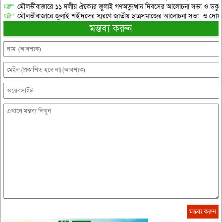
মৌলভীবাজারে ১১ দলীয় ঐক্যের জুলাই গণঅভ্যুত্থান দিবসের আলোচনা সভা ও ডকুমেন্
মৌলভীবাজারে জুলাই শহীদদের স্মরণে জাতীয় ছাত্রসমাজের আলোচনা সভা ও দোয়
মন্তব্য করুন