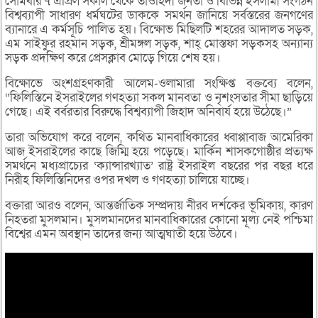
সোমবার ৭ এপ্রিল সকাল থেকে তাওহিদী জনতা ও বিভিন্ন ইসলামী সংগঠন
বিশ্বব্যাপী সাধারণ ধর্মঘটের ডাককে সমর্থন জানিয়ে সর্বস্তরের জনগণের
ব্যানারে এ কর্মসূচি পালিত হয়। বিক্ষোভ মিছিলটি শহরের আদালত সড়ক,
এম সাইফুর রহমান সড়ক, শ্রীমঙ্গল সড়ক, শাহ্ মোস্তফা সড়কসহ অন্যান্য
সড়ক প্রদক্ষিণ করে প্রেসক্লাব মোড়ে গিয়ে শেষ হয়।
বিক্ষোভে অংশগ্রহণকারী আলেম-ওলামারা সংক্ষিপ্ত বক্তব্যে বলেন,
“ফিলিস্তিনে ইসরাইলের গণহত্যা সকল মানবতা ও নৃশংসতার সীমা ছাড়িয়ে
গেছে। এই বর্বরতার বিরুদ্ধে বিশ্বব্যাপী জিহাদ অনিবার্য হয়ে উঠেছে।”
তারা অভিযোগ করে বলেন, কথিত মানবাধিকারের ধ্বাপ্পাবাজ আমেরিকা
আজ ইসরাইলের কাছে জিম্মি হয়ে পড়েছে। মার্কিন শাসকগোষ্ঠীর প্রত্যক্ষ
সমর্থনে মধ্যপ্রাচ্যের ‘ক্যান্সারখ্যাত’ রাষ্ট্র ইসরাইল বছরের পর বছর ধরে
নিরীহ ফিলিস্তিনিদের ওপর দখল ও গণহত্যা চালিয়ে যাচ্ছে।
বক্তারা আরও বলেন, আন্তর্জাতিক সম্প্রদায় নীরব দর্শকের ভূমিকায়, কারণ
নিহতরা মুসলমান। মুসলমানদের মানবাধিকারের কোনো মূল্য নেই পশ্চিমা
বিশ্বের এমন অবস্থান তাদের জন্য আত্মঘাতী হয়ে উঠবে।