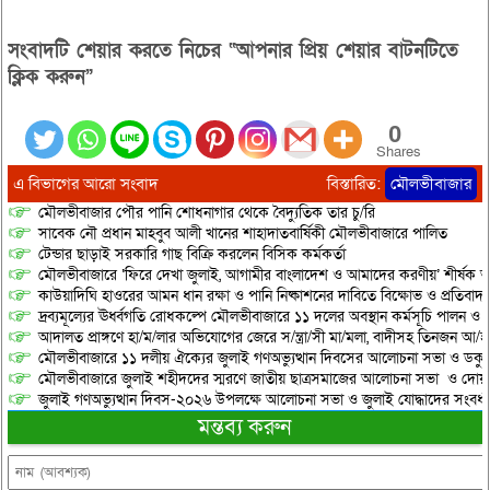
মজলিস এবং ছাত্র মজলিস নামের দুটি
ইসলামী সংগঠন। শ্রীমঙ্গল: খেলাফত
সংবাদটি শেয়ার করতে নিচের “আপনার প্রিয় শেয়ার বাটনটিতে
মজলিস শ্রীমঙ্গল পৌর শাখার ব্যানারে
শ্রীমঙ্গলে বিক্ষোভ মিছিল ও
ক্লিক করুন”
প্রতিবাদ…
0
Shares
এ বিভাগের আরো সংবাদ
বিস্তারিত:
মৌলভীবাজার
মৌলভীবাজার পৌর পানি শোধনাগার থেকে বৈদ্যুতিক তার চু/রি
সাবেক নৌ প্রধান মাহবুব আলী খানের শাহাদাতবার্ষিকী মৌলভীবাজারে পালিত
টেন্ডার ছাড়াই সরকারি গাছ বিক্রি করলেন বিসিক কর্মকর্তা
মৌলভীবাজারে ‘ফিরে দেখা জুলাই, আগামীর বাংলাদেশ ও আমাদের করণীয়’ শীর্ষক আ
কাউয়াদিঘি হাওরের আমন ধান রক্ষা ও পানি নিষ্কাশনের দাবিতে বিক্ষোভ ও প্রতিবাদ
দ্রব্যমূল্যের ঊর্ধ্বগতি রোধকল্পে মৌলভীবাজারে ১১ দলের অবস্থান কর্মসূচি পালন ও স
আদালত প্রাঙ্গণে হা/ম/লার অভিযোগের জেরে স/ন্ত্রা/সী মা/মলা, বাদীসহ তিনজন আ/হ
মৌলভীবাজারে ১১ দলীয় ঐক্যের জুলাই গণঅভ্যুত্থান দিবসের আলোচনা সভা ও ডকুমেন্
মৌলভীবাজারে জুলাই শহীদদের স্মরণে জাতীয় ছাত্রসমাজের আলোচনা সভা ও দোয়
জুলাই গণঅভ্যুত্থান দিবস-২০২৬ উপলক্ষে আলোচনা সভা ও জুলাই যোদ্ধাদের সংবর্ধ
মন্তব্য করুন