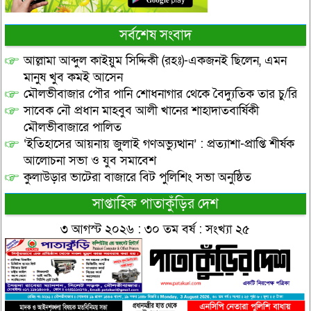
সর্বশেষ সংবাদ
আল্লামা আব্দুল কাইয়ুম সিদ্দিকী (রহঃ)-একজনই ছিলেন, এমন
মানুষ খুব কমই আসেন
মৌলভীবাজার পৌর পানি শোধনাগার থেকে বৈদ্যুতিক তার চু/রি
সাবেক নৌ প্রধান মাহবুব আলী খানের শাহাদাতবার্ষিকী
মৌলভীবাজারে পালিত
‘ইতিহাসের আয়নায় জুলাই গণঅভ্যুত্থান’ : প্রত্যাশা-প্রাপ্তি শীর্ষক
আলোচনা সভা ও যুব সমাবেশ
কুলাউড়ার ভাটেরা বাজারে বিট পুলিশিং সভা অনুষ্ঠিত
সাপ্তাহিক পাতাকুঁড়ির দেশ
৩ আগস্ট ২০২৬ : ৩০ তম বর্ষ : সংখ্যা ২৫