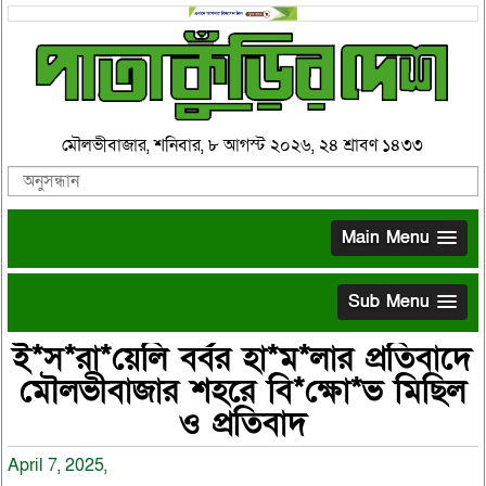
মৌলভীবাজার, শনিবার, ৮ আগস্ট ২০২৬, ২৪ শ্রাবণ ১৪৩৩
Main Menu
Sub Menu
ই*স*রা*য়েলি বর্বর হা*ম*লার প্রতিবাদে
মৌলভীবাজার শহরে বি*ক্ষো*ভ মিছিল
ও প্রতিবাদ
April 7, 2025,