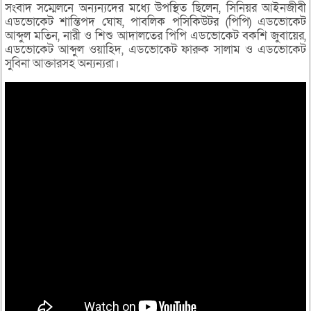
সংবাদ সম্মেলনে অন্যন্যদের মধ্যে উপস্থিত ছিলেন, সিনিয়র আইনজীবী
এডভোকেট শান্তিপদ ঘোষ, পাবলিক পসিকিউটর (পিপি) এডভোকেট
আব্দুল মতিন, নারী ও শিশু আদালতের পিপি এডভোকেট বকশি জুবায়ের,
এডভোকেট আব্দুল ওয়াহিদ, এডভোকেট ফারুক সালাম ও এডভোকেট
সুবিনা আক্তারসহ অন্যন্যরা।