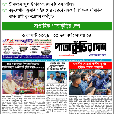
শ্রীমঙ্গলে জুলাই গণঅভ্যুত্থান দিবস পালিত
বড়লেখায় জুলাই শহীদদের স্মরণে সহকারী শিক্ষক সমিতির
মাসব্যাপী বৃক্ষরোপণ কর্মসূচি
সাপ্তাহিক পাতাকুঁড়ির দেশ
৩ আগস্ট ২০২৬ : ৩০ তম বর্ষ : সংখ্যা ২৫