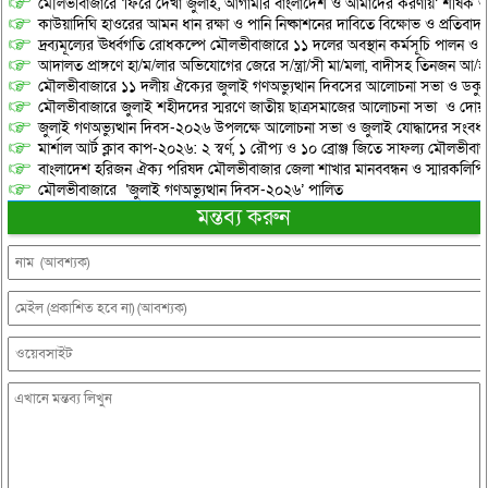
মৌলভীবাজারে ‘ফিরে দেখা জুলাই, আগামীর বাংলাদেশ ও আমাদের করণীয়’ শীর্ষক আ
কাউয়াদিঘি হাওরের আমন ধান রক্ষা ও পানি নিষ্কাশনের দাবিতে বিক্ষোভ ও প্রতিবাদ
দ্রব্যমূল্যের ঊর্ধ্বগতি রোধকল্পে মৌলভীবাজারে ১১ দলের অবস্থান কর্মসূচি পালন ও স
আদালত প্রাঙ্গণে হা/ম/লার অভিযোগের জেরে স/ন্ত্রা/সী মা/মলা, বাদীসহ তিনজন আ/হ
মৌলভীবাজারে ১১ দলীয় ঐক্যের জুলাই গণঅভ্যুত্থান দিবসের আলোচনা সভা ও ডকুমেন্
মৌলভীবাজারে জুলাই শহীদদের স্মরণে জাতীয় ছাত্রসমাজের আলোচনা সভা ও দোয়
জুলাই গণঅভ্যুত্থান দিবস-২০২৬ উপলক্ষে আলোচনা সভা ও জুলাই যোদ্ধাদের সংবর্ধ
মার্শাল আর্ট ক্লাব কাপ-২০২৬: ২ স্বর্ণ, ১ রৌপ্য ও ১০ ব্রোঞ্জ জিতে সাফল্য মৌলভীবাজ
বাংলাদেশ হরিজন ঐক্য পরিষদ মৌলভীবাজার জেলা শাখার মানববন্ধন ও স্মারকলিপি প
মৌলভীবাজারে ‘জুলাই গণঅভ্যুত্থান দিবস-২০২৬’ পালিত
মন্তব্য করুন