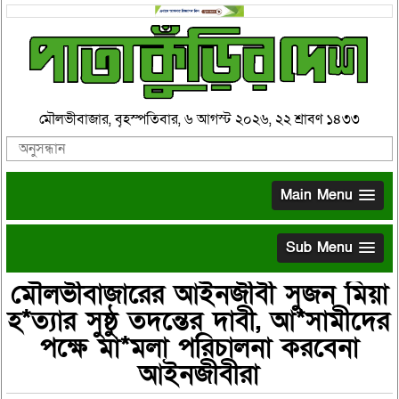
মৌলভীবাজার, বৃহস্পতিবার, ৬ আগস্ট ২০২৬, ২২ শ্রাবণ ১৪৩৩
Main Menu
Sub Menu
মৌলভীবাজারের আইনজীবী সুজন মিয়া
হ*ত্যার সুষ্ঠু তদন্তের দাবী, আ*সামীদের
পক্ষে মা*মলা পরিচালনা করবেনা
আইনজীবীরা