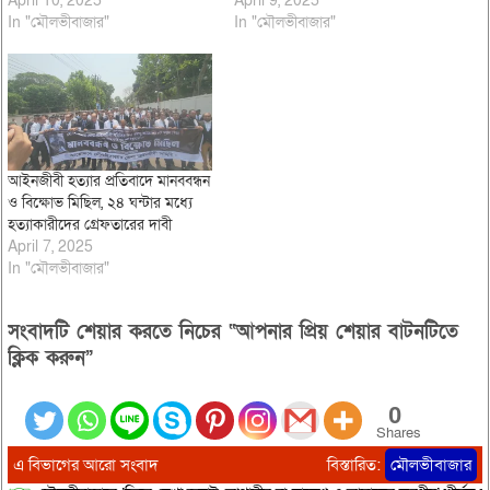
April 10, 2025
April 9, 2025
In "মৌলভীবাজার"
In "মৌলভীবাজার"
আইনজীবী হত্যার প্রতিবাদে মানববন্ধন
ও বিক্ষোভ মিছিল, ২৪ ঘন্টার মধ্যে
হত্যাকারীদের গ্রেফতারের দাবী
April 7, 2025
In "মৌলভীবাজার"
সংবাদটি শেয়ার করতে নিচের “আপনার প্রিয় শেয়ার বাটনটিতে
ক্লিক করুন”
0
Shares
এ বিভাগের আরো সংবাদ
বিস্তারিত:
মৌলভীবাজার