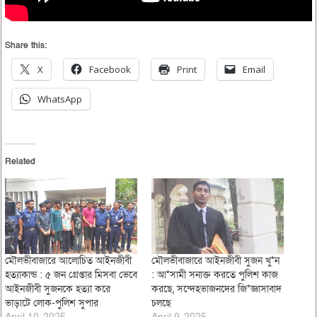
Share this:
X
Facebook
Print
Email
WhatsApp
Related
মৌলভীবাজারে আলোচিত আইনজীবী
মৌলভীবাজারে আইনজীবী সুজন খু*ন
হত্যাকান্ড : ৫ জন গ্রেপ্তার মিসবা ভেবে
: আ*সামী সনাক্ত করতে পুলিশ কাজ
আইনজীবী সুজনকে হত্যা করে
করছে, সন্দেহভাজনদের জি*জ্ঞাসাবাদ
ভাড়াটে লোক-পুলিশ সুপার
চলছে