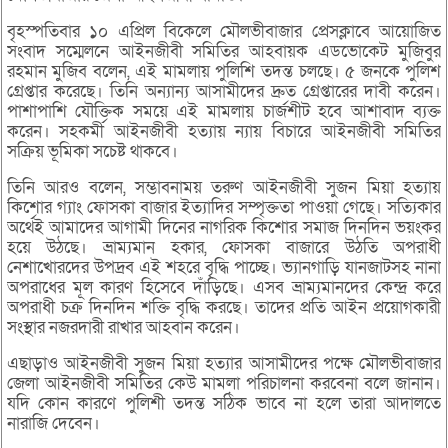
বৃহস্পতিবার ১০ এপ্রিল বিকেলে মৌলভীবাজার প্রেসক্লাবে আয়োজিত
সংবাদ সম্মেলনে আইনজীবী সমিতির আহবায়ক এডভোকেট মুজিবুর
রহমান মুজিব বলেন, এই মামলায় পুলিশি তদন্ত চলছে। ৫ জনকে পুলিশ
গ্রেপ্তার করেছে। তিনি অন্যান্য আসামীদের দ্রুত গ্রেপ্তারের দাবী করেন।
পাশাপাশি যৌক্তিক সময়ে এই মামলায় চার্জশীট হবে আশাবাদ ব্যক্ত
করেন। সহকর্মী আইনজীবী হত্যায় ন্যায় বিচারে আইনজীবী সমিতির
সক্রিয় ভূমিকা সচেষ্ট থাকবে।
তিনি আরও বলেন, সম্ভাবনাময় তরুণ আইনজীবী সুজন মিয়া হত্যায়
কিশোর গ্যাং ফোসকা বাজার ইত্যাদির সম্পৃক্ততা পাওয়া গেছে। সত্যিকার
অর্থেই আমাদের আগামী দিনের নাগরিক কিশোর সমাজ দিনদিন ভয়ংকর
হয়ে উঠছে। ভ্রাম্যমান হকার, ফোসকা বাজারে উঠতি অপরাধী
নেশাখোরদের উপদ্রব এই শহরে বৃদ্ধি পাচ্ছে। ভ্যানগাড়ি যানজাটসহ নানা
অপরাধের মূল কারণ হিসেবে দাঁড়িছে। এসব ভ্রাম্যমানদের কেন্দ্র করে
অপরাধী চক্র দিনদিন শক্তি বৃদ্ধি করছে। তাদের প্রতি আইন প্রয়োগকারী
সংস্থার নজরদারী রাখার আহবান করেন।
এছাড়াও আইনজীবী সুজন মিয়া হত্যার আসামীদের পক্ষে মৌলভীবাজার
জেলা আইনজীবী সমিতির কেউ মামলা পরিচালনা করবেনা বলে জানান।
যদি কোন কারণে পুলিশী তদন্ত সঠিক ভাবে না হলে তারা আদালতে
নারাজি দেবেন।