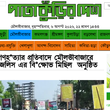
মৌলভীবাজার, বৃহস্পতিবার, ৬ আগস্ট ২০২৬, ২২ শ্রাবণ ১৪৩৩
জুড়ী
মৌলভীবাজার
কমলগঞ্জ
শ্রীমঙ্গল
কুলাউড়া
বড়লেখা
রাজন
থ্য-প্রযুক্তি
খেলাধুলা
আনন্দ-বিনোদন
সাহিত্য
কবিতা-ছড়া
কৌতু
ণহ*ত্যার প্রতিবাদে মৌলভীবাজারে
লিস এর বি*ক্ষোভ মিছিল অনুষ্ঠিত