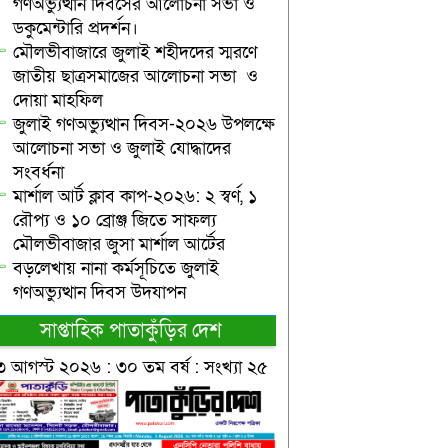
গণঅভ্যুত্থান দিবসের আলোচনা সভা ও
ডকুমেন্টারি প্রদর্শন।
মৌলভীবাজারে জুলাই শহীদদের স্মরণে
জাতীয় ছাত্রসমাজের আলোচনা সভা ও
দোয়া মাহফিল
জুলাই গণঅভ্যুত্থান দিবস-২০২৬ উপলক্ষে
আলোচনা সভা ও জুলাই যোদ্ধাদের
সংবর্ধনা
মার্শাল আর্ট ক্লাব কাপ-২০২৬: ২ স্বর্ণ, ১
রৌপ্য ও ১০ ব্রোঞ্জ জিতে সাফল্য
মৌলভীবাজার জুসা মার্শাল আর্টের
বড়লেখায় নানা কর্মসূচিতে জুলাই
গণঅভ্যুত্থান দিবস উদযাপন
সাপ্তাহিক পাতাকুঁড়ির দেশ
৩ আগস্ট ২০২৬ : ৩০ তম বর্ষ : সংখ্যা ২৫