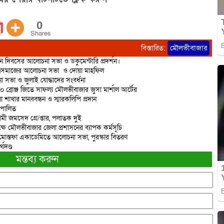
0
Shares
বিস্তারিত:
মৌলভীবাজার
ান দিবসের আলোচনা সভা ও ডকুমেন্টারি প্রদর্শন।
াত্রসমাজের আলোচনা সভা ও দোয়া মাহফিল
 সভা ও জুলাই যোদ্ধাদের সংবর্ধনা
 ১০ ব্রোঞ্জ জিতে সাফল্য মৌলভীবাজার জুসা মার্শাল আর্টের
াখার মানববন্ধন ও স্মারকলিপি প্রদান
 পালিত
মী জমসেদ গ্রে/প্তার, পলাতক দুই
ষে মৌলভীবাজার জেলা প্রশাসনের ব্যাপক কর্মসূচি
শাহ মোস্তফা একাডেমিতে আলোচনা সভা, পুরস্কার বিতরণ
থদণ্ড
মন্তব্য করুন