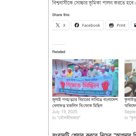
বিশ্ববাসীকে সোচ্চার ভূমিকা পালন করতে হবে।
Share this:
X
Facebook
Print
Related
জুলাই গণহ/ত্যার বিচারের দাবিতে বাংলাদেশ
কুলাউ
খেলাফত মজলিস বি/ক্ষোভ মিছিল
অভিষেক
July 19, 2025
Septe
In "মৌলভীবাজার"
In "কুল
সংবাদটি শেয়ার করতে নিচের “আপনার প্র