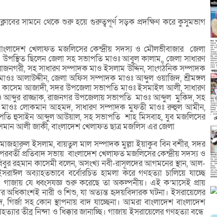
্লাবের সামনে থেকে শুরু হয়ে গুরুত্বপূর্ণ সড়ক প্রদক্ষিণ করে কুসুমভাগ
 বাংলাদেশ খেলাফত মজলিসের কেন্দ্রীয় সদস্য ও মৌলভীবাজার জেলা
 উপস্থিত ছিলেন জেলা সহ সভাপতি মাওঃ আবুল কালাম,, জেলা সাধারণ
াজনগরী, সহ সাধারণ সম্পাদক মাও ইসলাম উদ্দিন, সাংগঠনিক সম্পাদক
ঃ আলাউদ্দীন, জেলা অফিস সম্পাদক মাওঃ আব্দুল ওয়াজিদ, শ্রীমঙ্গল
ল কাসেম আজাদী, সদর উপজেলা সভাপতি মাওঃ ইসমাইল আলী, সাধারণ
 আব্দুর রাজ্জাক, রাজনগর উপজেলায় সভাপতি মাওঃ আব্দুল মুকিদ, সহ
াওঃ লোকমান আহমদ, সাধারণ সম্পাদক মুফতী মাওঃ রুহুল আমীন,
তি হুসাইন আব্দুল আউয়াল, সহ সভাপতি শাহ মিসবাহ, যুব মজলিসের
মান আলী জাকী, বাংলাদেশ খেলাফত ছাত্র মজলিস এর জেলা
মাজহারুল ইসলাম, বায়তুল মাল সম্পাদক মুল্লা ইয়াকুব বিন বশীর, সদর
রবর্তী প্রতিবাদ সভায় বাংলাদেশ খেলাফত মজলিসের কেন্দ্রীয় সদস্য ও
বুর রহমান কাসেমী বলেন, অসংখ্য নবী-রাসূলদের আগমনের স্থান, আল-
ষ্ট্র ইসরাঈল অব্যাহতভাবে বর্বোরচিত হামলা করে গণহত্যা চালিয়ে যাচ্ছে
াসে গাজায় যে ধ্বংসযজ্ঞ শুরু করেছে তা অকল্পনীয়। এই ক’মাসেই প্রায়
দের অধিকাংশই নারী ও শিশু, যা অত্যন্ত হৃদয়বিদারক ঘটনা। ইসরায়েলের
দ, গির্জা সহ কোন স্থাপনায় বাদ যাচ্ছেনা। আমরা বাংলাদেশ বাংলাদেশ
 তীব্র নিন্দা ও ধিক্কার জানাচ্ছি। গাজায় ইসরায়েলের গণহত্যা বন্ধে