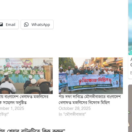
Email
WhatsApp
ড়ায় বাংলাদেশ খেলাফত মজলিসের
পাঁচ দফা দাবিতে মৌলভীবাজারে বাংলাদেশ
 সম্মেলন অনুষ্ঠিত
খেলাফত মজলিসের বিক্ষোভ মিছিল
mber 1, 2025
October 28, 2025
াউড়া"
In "মৌলভীবাজার"
িয় শেয়ার বাটনটিতে ক্লিক করুন”