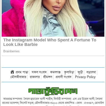
প্রথম পাতা
সকল সংবাদ
কমলগঞ্জ
কুলাউড়া
জুড়ী
বড়লেখা
মৌলভীবাজার
রাজনগর
শ্রীমঙ্গল
প্রবাসী সংবাদ
Privacy Policy
ভারপ্রাপ্ত সম্পাদক: সৈয়দ হুমায়েদ আলী শাহীন, নির্বাহী সম্পাদক: এস এম উমেদ আলী, সৈয়দা
রাবেয়া ম্যানশন, সিলেট সড়ক, মৌলভীবাজার-৩২০০ থেকে প্রকাশিত। ফোন : ৫৩৩৪৭, মোবাইল