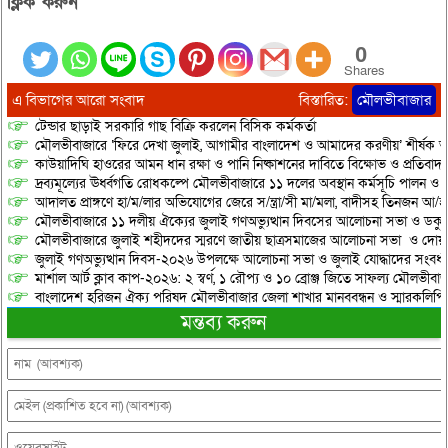
ক্লিক করুন”
0
Shares
এ বিভাগের আরো সংবাদ
বিস্তারিত:
মৌলভীবাজার
টেন্ডার ছাড়াই সরকারি গাছ বিক্রি করলেন বিসিক কর্মকর্তা
মৌলভীবাজারে ‘ফিরে দেখা জুলাই, আগামীর বাংলাদেশ ও আমাদের করণীয়’ শীর্ষক আ
কাউয়াদিঘি হাওরের আমন ধান রক্ষা ও পানি নিষ্কাশনের দাবিতে বিক্ষোভ ও প্রতিবাদ
দ্রব্যমূল্যের ঊর্ধ্বগতি রোধকল্পে মৌলভীবাজারে ১১ দলের অবস্থান কর্মসূচি পালন ও স
আদালত প্রাঙ্গণে হা/ম/লার অভিযোগের জেরে স/ন্ত্রা/সী মা/মলা, বাদীসহ তিনজন আ/হ
মৌলভীবাজারে ১১ দলীয় ঐক্যের জুলাই গণঅভ্যুত্থান দিবসের আলোচনা সভা ও ডকুমেন্
মৌলভীবাজারে জুলাই শহীদদের স্মরণে জাতীয় ছাত্রসমাজের আলোচনা সভা ও দোয়
জুলাই গণঅভ্যুত্থান দিবস-২০২৬ উপলক্ষে আলোচনা সভা ও জুলাই যোদ্ধাদের সংবর্ধ
মার্শাল আর্ট ক্লাব কাপ-২০২৬: ২ স্বর্ণ, ১ রৌপ্য ও ১০ ব্রোঞ্জ জিতে সাফল্য মৌলভীবাজ
বাংলাদেশ হরিজন ঐক্য পরিষদ মৌলভীবাজার জেলা শাখার মানববন্ধন ও স্মারকলিপি প
মন্তব্য করুন