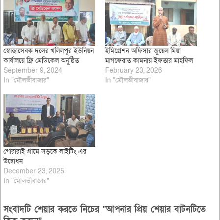
স্বেচ্ছাসেবক দলের খলিলপুর ইউনিয়ন
ইমিগ্রেশন অফিসার জুয়েল মিয়া
কার্যালয়ে ফ্রি মেডিকেল অনুষ্ঠিত
মাগফেরাত কামনায় ইফতার মাহফিল
September 9, 2024
February 23, 2026
In "মৌলভীবাজার"
In "মৌলভীবাজার"
গোরারাই গ্রামে সড়কে লাইটিং এর
উদ্বোধন
December 23, 2025
In "মৌলভীবাজার"
সংবাদটি শেয়ার করতে নিচের “আপনার প্রিয় শেয়ার বাটনটিতে