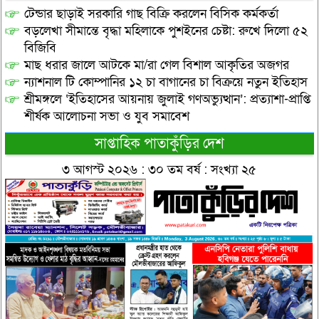
টেন্ডার ছাড়াই সরকারি গাছ বিক্রি করলেন বিসিক কর্মকর্তা
বড়লেখা সীমান্তে বৃদ্ধা মহিলাকে পুশইনের চেষ্টা: রুখে দিলো ৫২
বিজিবি
মাছ ধরার জালে আটকে মা/রা গেল বিশাল আকৃতির অজগর
ন্যাশনাল টি কোম্পানির ১২ চা বাগানের চা বিক্রয়ে নতুন ইতিহাস
শ্রীমঙ্গলে ‘ইতিহাসের আয়নায় জুলাই গণঅভ্যুত্থান’: প্রত্যাশা-প্রাপ্তি
শীর্ষক আলোচনা সভা ও যুব সমাবেশ
সাপ্তাহিক পাতাকুঁড়ির দেশ
৩ আগস্ট ২০২৬ : ৩০ তম বর্ষ : সংখ্যা ২৫