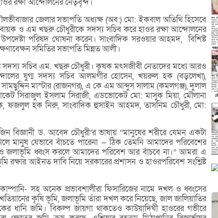
 রক্ষা আন্দোলনের নেতৃবৃন্দ।
ৌলভীবাজার জেলার সভাপতি অধ্যক্ষ (অব:) মো: ইকবাল অতিথি হিসেবে
য়ক ও এম খছরু চৌধুরীকে সদস্য সচিব করে হাওর রক্ষা আন্দোলনের
ের উপদেষ্টা পরিষদ ঘোষনা করেন। সাংবাদিক সরওয়ার আহমদ, বিশিষ্ট
ল রক্ষণাবেক্ষন সমিতির সভাপতি মিন্নত আলী।
নের সদস্য সচিব এম. খছরু চৌধুরী। কৃষক মৎসজীবী নেতাদের মধ্যে আরও
ন্দোলের যুগ্ম সদস্য সচিব আলমগীর হোসেন, খয়রুল হক (বড়লেখা),
, সামছুদ্দিন মাস্টার (রাজনগর), এ কে এম আব্দুস সালাম (কমলগঞ্জ), দুলাল
ডভোকেট সিরাজুল ইসলাম সিরাজী, এডভোকেট মো: মাসুক মিয়া, মৌলানা
, ফজলুল হক নিরু, সাংবাদিক হুসাইন আহমদ, তাসনিম চৌধুরী, মো:
জিন বিজ্ঞানী ড. আবেদ চৌধুরী’র ভাষায় “মানুষের শরীরে যেমন একটা
নিলে মানুষ যেভাবে বাঁচতে পারেনা — ঠিক তেমনি আমাদের পরিবেশের
ওর ও জলাভূমি ধ্বংস করলে আমাদের পরিবেশ আর বাঁচবে না।” আমরা এ
রক্ষার আইনত দাবি নিয়ে সরকারের প্রশাসন ও হাওরপরিবেশ সংশ্লিষ্ট
োম্পানি- সহ অনেক প্রভাবশালীরা ফিসারিজের নামে দখল ও ধ্বংসের
িয়ানের কৃষি ভূমি, জলাভূমি তাঁরা দখল করে নিয়েছে, জাল জালিয়াতির
কের ধানি জমি। বিকল্প জায়গা থাকতেও কাউয়াদিঘী হাওরের গভীরে