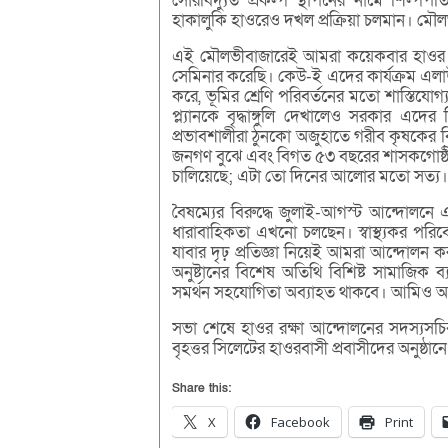
সৌরবিদ্যুত প্রকল্প স্থাপনের নামে শিল্পপত
হাকালুকি হাওরেও দখল প্রক্রিয়া চলমান। মৌ
এই মৌলভীবাজারেই আমরা কয়েকবার হাওর ও জল
সেমিনার করেছি। কেউ-ই এদের কার্যক্রম এল
করে, ভূমির শ্রেণি পরিবর্তনের মতো শাস্তিযো
প্ল্যানকে বৃদ্ধাঙ্গুলি দেখালেও সরকার এদের
প্রভাবশালীরা ঠুনকো অজুহাতে গরীব কৃষকের ব
জনগণ বুঝে এবং বিগত ৫৩ বছরের শাসকগোষ্ঠী দে
চালিয়েছে; এটা তো দিনের আলোর মতো সত্য।
বৈষম্যের বিরুদ্ধে জুলাই-আগস্ট আন্দোলন
ধারাবাহিকতা এখনো চলছেন। স্বাস্থ্যকর পরিবেশ
যাবার দৃঢ় প্রতিজ্ঞা নিয়েই আমরা আন্দোল
অনুষ্টানের বিশেষ অতিথি বিশিষ্ট সামাজিক 
সমর্থন সহযোগিতা অব্যাহত থাকবে। আমিও 
সভা শেষে হাওর রক্ষা আন্দোলনের সদস্যসচি
বৃহত্তর সিলেটের হাওরবাসী প্রবাসীদের অনুষ্ঠা
Share this:
X
Facebook
Print