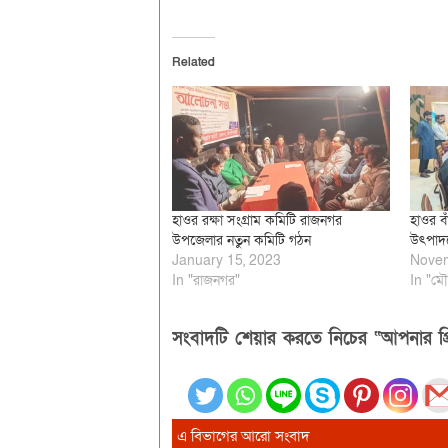
Related
হাওর রক্ষা সংগ্রাম কমিটি রাজনগর
হাওর বা
উপজেলার নতুন কমিটি গঠন
উৎপাদ
January 15, 2023
Novem
In "রাজনগর"
In "মৌ
সংবাদটি শেয়ার করতে নিচের “আপনার প্র
এ বিভাগের আরো সংবাদ