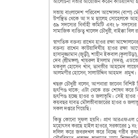
আলোচনা সভার আয়োজন করেন কাউয়াদিঘী হাওর
সভায় বাংলাদেশ পরিবেশ আন্দোলন (বাপা) ম
উপস্থিত থেকে আ স ম ছালেহ সোহেলকে আহবা
৩৯ সদস্যের নির্বাহী কমিটি এবং ৮ সদস্য
সামাজিক ব্যক্তিত্ব খালেদ চৌধুরী, বাইক্কা বি
স্বাগতিক বক্তব্য রাখেন হাওর রক্ষা আন্দোল
বক্তব্য রাখেন কাউয়াদিঘীহ হাওর রক্ষা আ
হাসানুজ্জামান (জুড়ী), শাহীন ইকবাল (কুলাউড়া)
দেব (শ্রীমঙ্গল), খায়রুল ইসলাম (সদর), এ
মকবুল হোসেন খাঁন, তানভীর আহমেদ লায়েক
আলমগীর হোসেন, সালাউদ্দিন আহমদ প্রমুখ।
খছরু চৌধুরী বলেন, আপনারা জানেন বিশিষ্ট 
হৃৎপিণ্ড থাকে; এটা থেকে রক্ত শোষণ করে 
হৃৎপিণ্ড হচ্ছে হাওর ও জলাভূমি। সেই হা
কয়বছর যাবত মৌলভীবাজারের হাওর ও জলাভূমি 
সকল দপ্তরে গিয়েছি।
কিন্তু কোনো সুফল হয়নি। প্রাণ আরএফএল ক
মহোৎসব করছে হাইল হাওরে, সরকারের ১ নং খত
দলিল করে জবরদখল করে নিচ্ছে গরীব কৃষ