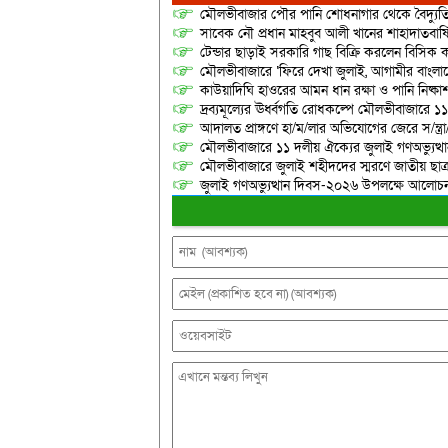
মৌলভীবাজার পৌর পানি শোধনাগার থেকে বৈদ্যুতি
সাবেক নৌ প্রধান মাহবুব আলী খানের শাহাদাতবার
টেন্ডার ছাড়াই সরকারি গাছ বিক্রি করলেন বিসিক কর
মৌলভীবাজারে ‘ফিরে দেখা জুলাই, আগামীর বাংলা
কাউয়াদিঘি হাওরের আমন ধান রক্ষা ও পানি নিষ্কা
দ্রব্যমূল্যের ঊর্ধ্বগতি রোধকল্পে মৌলভীবাজারে ১১
আদালত প্রাঙ্গণে হা/ম/লার অভিযোগের জেরে স/ন্ত্
মৌলভীবাজারে ১১ দলীয় ঐক্যের জুলাই গণঅভ্যুত্থ
মৌলভীবাজারে জুলাই শহীদদের স্মরণে জাতীয় ছ
জুলাই গণঅভ্যুত্থান দিবস-২০২৬ উপলক্ষে আলোচনা