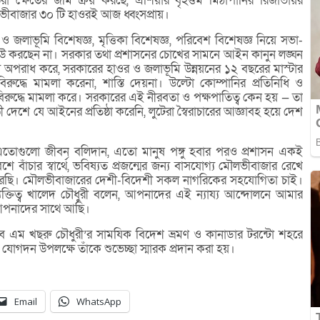
িরা ক্ষেতের জমি ক্রয় করছে, এশিয়ার বৃহত্তম মিঠাপানির রিজার্ভায়র
লভীবাজার ৩০ টি হাওরই আজ ধ্বংসপ্রায়।
াভূমি বিশেষজ্ঞ, মৃত্তিকা বিশেষজ্ঞ, পরিবেশ বিশেষজ্ঞ নিয়ে সভা-
াউ করছেন না। সরকার তথা প্রশাসনের চোখের সামনে আইন কানুন লঙ্ঘন
গ্য অপরাধ করে, সরকারের হাওর ও জলাভূমি উন্নয়নের ১২ বছরের মাস্টার
 বিরুদ্ধে মামলা করেনা, শাস্তি দেয়না। উল্টো কোম্পানির প্রতিনিধি ও
িরুদ্ধে মামলা করে। সরকারের এই নীরবতা ও পক্ষপাতিত্ব কেন হয় — তা
শে যে আইনের প্রতিষ্ঠা করেনি, লুটেরা স্বৈরাচারের আজ্ঞাবহ হয়ে দেশ
ে এতোগুলো জীবন বলিদান, এতো মানুষ পঙ্গু হবার পরও প্রশাসন একই
ে বাঁচার স্বার্থে, ভবিষ্যত প্রজন্মের জন্য বাসযোগ্য মৌলভীবাজার রেখে
ন করছি। মৌলভীবাজারের দেশী-বিদেশী সকল নাগরিকের সহযোগিতা চাই।
ব্যক্তিত্ব খালেদ চৌধুরী বলেন, আপনাদের এই ন্যায্য আন্দোলনে আমার
আপনাদের সাথে আছি।
ব এম খছরু চৌধুরী’র সামযিক বিদেশ ভ্রমণ ও কানাডার টরন্টো শহরে
নে যোগদন উপলক্ষে তাঁকে শুভেচ্ছা স্মারক প্রদান করা হয়।
Email
WhatsApp