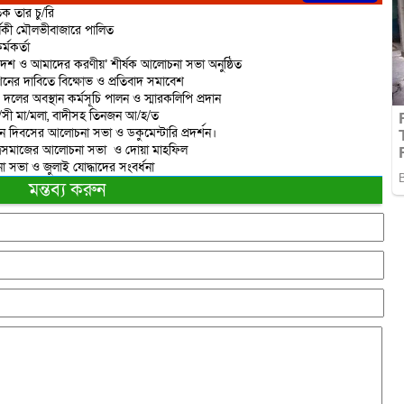
ক তার চু/রি
্ষিকী মৌলভীবাজারে পালিত
্মকর্তা
দেশ ও আমাদের করণীয়’ শীর্ষক আলোচনা সভা অনুষ্ঠিত
শনের দাবিতে বিক্ষোভ ও প্রতিবাদ সমাবেশ
 দলের অবস্থান কর্মসূচি পালন ও স্মারকলিপি প্রদান
রা/সী মা/মলা, বাদীসহ তিনজন আ/হ/ত
ান দিবসের আলোচনা সভা ও ডকুমেন্টারি প্রদর্শন।
াত্রসমাজের আলোচনা সভা ও দোয়া মাহফিল
 সভা ও জুলাই যোদ্ধাদের সংবর্ধনা
মন্তব্য করুন