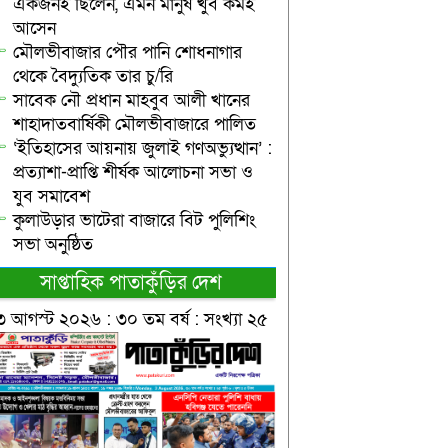
একজনই ছিলেন, এমন মানুষ খুব কমই
আসেন
মৌলভীবাজার পৌর পানি শোধনাগার
থেকে বৈদ্যুতিক তার চু/রি
সাবেক নৌ প্রধান মাহবুব আলী খানের
শাহাদাতবার্ষিকী মৌলভীবাজারে পালিত
‘ইতিহাসের আয়নায় জুলাই গণঅভ্যুত্থান’ :
প্রত্যাশা-প্রাপ্তি শীর্ষক আলোচনা সভা ও
যুব সমাবেশ
কুলাউড়ার ভাটেরা বাজারে বিট পুলিশিং
সভা অনুষ্ঠিত
সাপ্তাহিক পাতাকুঁড়ির দেশ
৩ আগস্ট ২০২৬ : ৩০ তম বর্ষ : সংখ্যা ২৫