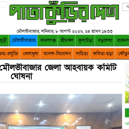
মৌলভীবাজার, শনিবার, ৮ আগস্ট ২০২৬, ২৪ শ্রাবণ ১৪৩৩
জুড়ী
মৌলভীবাজার
কমলগঞ্জ
শ্রীমঙ্গল
কুলাউড়া
বড়লেখা
রাজন
থ্য-প্রযুক্তি
খেলাধুলা
আনন্দ-বিনোদন
সাহিত্য
কবিতা-ছড়া
কৌতু
ন মৌলভীবাজার জেলা আহবায়ক কমিটি
ঘোষনা