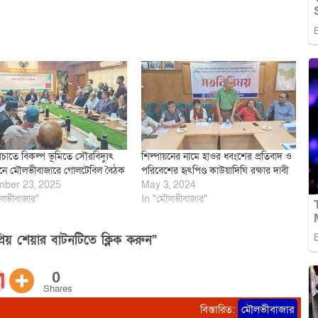
ঁচাতে বিকল্প ভূমিতে সৌরবিদ্যুৎ
শিল্পায়নের নামে হাওর ধ্বংশের প্রতিবাদ ও
নে মৌলভীবাজারে গোলটেবিল বৈঠক
পরিবেশের হৃৎপিণ্ড কাউয়াদিঘি রক্ষার দাবী
ber 23, 2025
May 3, 2024
লভীবাজার"
In "মৌলভীবাজার"
িয় শেয়ার বাটনটিতে ক্লিক করুন”
0
Shares
বিস্তারিত:
মৌলভীবাজার