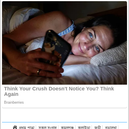
প্রথম পাতা
সকল সংবাদ
কমলগঞ্জ
কুলাউড়া
জুড়ী
বড়লেখা