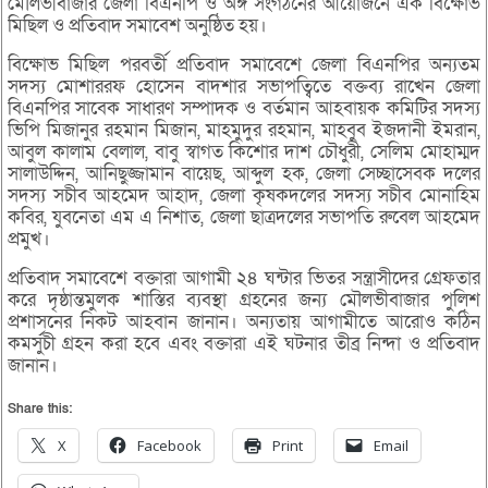
মৌলভীবাজার জেলা বিএনপি ও অঙ্গ সংগঠনের আয়োজনে এক বিক্ষোভ
মিছিল ও প্রতিবাদ সমাবেশ অনুষ্ঠিত হয়।
বিক্ষোভ মিছিল পরবর্তী প্রতিবাদ সমাবেশে জেলা বিএনপির অন্যতম
সদস্য মোশাররফ হোসেন বাদশার সভাপত্বিতে বক্তব্য রাখেন জেলা
বিএনপির সাবেক সাধারণ সম্পাদক ও বর্তমান আহবায়ক কমিটির সদস্য
ভিপি মিজানুর রহমান মিজান, মাহমুদুর রহমান, মাহবুব ইজদানী ইমরান,
আবুল কালাম বেলাল, বাবু স্বাগত কিশোর দাশ চৌধুরী, সেলিম মোহাম্মদ
সালাউদ্দিন, আনিছুজ্জামান বায়েছ, আব্দুল হক, জেলা সেচ্ছাসেবক দলের
সদস্য সচীব আহমেদ আহাদ, জেলা কৃষকদলের সদস্য সচীব মোনাহিম
কবির, যুবনেতা এম এ নিশাত, জেলা ছাত্রদলের সভাপতি রুবেল আহমেদ
প্রমুখ।
প্রতিবাদ সমাবেশে বক্তারা আগামী ২৪ ঘন্টার ভিতর সন্ত্রাসীদের গ্রেফতার
করে দৃষ্ঠান্তমুলক শাস্তির ব্যবস্থা গ্রহনের জন্য মৌলভীবাজার পুলিশ
প্রশাসনের নিকট আহবান জানান। অন্যতায় আগামীতে আরোও কঠিন
কমর্সুচী গ্রহন করা হবে এবং বক্তারা এই ঘটনার তীব্র নিন্দা ও প্রতিবাদ
জানান।
Share this:
X
Facebook
Print
Email