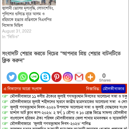
জ্বালানী তেলের মূল্যবৃদ্ধি, লোডশেডিং,
পুলিশের গুলিতে নূরে আলম ও
রহিমকে হত্যার প্রতিবাদে বিএনপির
বিক্ষোভ মিছিল
August 31, 2022
In "ভিডিও"
সংবাদটি শেয়ার করতে নিচের “আপনার প্রিয় শেয়ার বাটনটিতে
ক্লিক করুন”
0
Shares
এ বিভাগের আরো সংবাদ
বিস্তারিত:
মৌলভীবাজার
মৌলভীবাজারে ১১ দলীয় ঐক্যের জুলাই গণঅভ্যুত্থান দিবসের আলোচনা সভা ও ডকুমেন্
মৌলভীবাজারে জুলাই শহীদদের স্মরণে জাতীয় ছাত্রসমাজের আলোচনা সভা ও দোয়
জুলাই গণঅভ্যুত্থান দিবস-২০২৬ উপলক্ষে আলোচনা সভা ও জুলাই যোদ্ধাদের সংবর্ধ
মার্শাল আর্ট ক্লাব কাপ-২০২৬: ২ স্বর্ণ, ১ রৌপ্য ও ১০ ব্রোঞ্জ জিতে সাফল্য মৌলভীবাজ
বাংলাদেশ হরিজন ঐক্য পরিষদ মৌলভীবাজার জেলা শাখার মানববন্ধন ও স্মারকলিপি প
মৌলভীবাজারে ‘জুলাই গণঅভ্যুত্থান দিবস-২০২৬’ পালিত