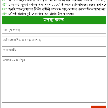
আদালত চত্বরে আলোচিত স/ন্ত্রা/সী হা/ম/লার আ/সামী জমসেদ গ্রে/প্তার, পলাতক দুই
৫ আগস্ট ‘জুলাই গণঅভ্যুত্থান দিবস-২০২৬’ উপলক্ষে মৌলভীবাজার জেলা প্রশাসনের 
জুলাই গণঅভ্যুত্থানের দ্বিতীয় বার্ষিকী উপলক্ষে শাহ মোস্তফা একাডেমিতে আলোচনা সভ
মৌলভীবাজারে দুই বেকারিকে ৬০ হাজার টাকার অর্থদণ্ড
মন্তব্য করুন