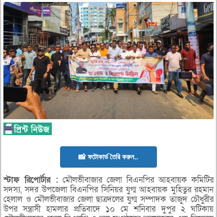
📸 ফটোকার্ড তৈরি করুন..
স্টাফ
রিপোর্টার :
মৌলভীবাজার জেলা বিএনপির আহবায়ক কমিটির
সদস্য, সদর উপজেলা বিএনপির সিনিয়র যুগ্ম আহবায়ক মুহিতুর রহমান
হেলাল ও মৌলভীবাজার জেলা ছাত্রদলের যুগ্ম সম্পাদক তাজুদ চৌধুরীর
উপর সন্ত্রাসী হামলার প্রতিবাদে ১০ মে শনিবার দুপুর ২ ঘটিকায়