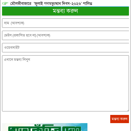
মৌলভীবাজারে ‘জুলাই গণঅভ্যুত্থান দিবস-২০২৬’ পালিত
মন্তব্য করুন