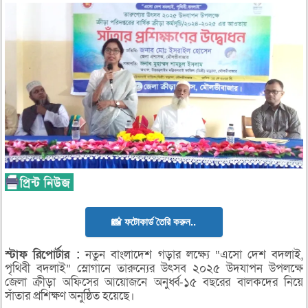
📸 ফটোকার্ড তৈরি করুন..
স্টাফ
রিপোর্টার
:
নতুন বাংলাদেশ গড়ার লক্ষ্যে “এসো দেশ বদলাই,
পৃথিবী বদলাই” স্লোগানে তারুন্যের উৎসব ২০২৫ উদযাপন উপলক্ষে
জেলা ক্রীড়া অফিসের আয়োজনে অনুর্ধ্ব-১৫ বছরের বালকদের নিয়ে
সাঁতার প্রশিক্ষণ অনুষ্ঠিত হয়েছে।