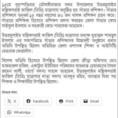
১৫মে বৃহস্পতিবার মৌলভীবাজার সদর উপজেলার উত্তরমুলাইম
মল্লিকসরাই ফাজিল (ডিগ্রি) মাদ্রাসায় অনুষ্ঠিত হয় সাঁতার প্রশিক্ষণ। সাঁতার
প্রশিক্ষণে অনূর্ধ্ব-১৫ বছর বয়সের ৪০ জন বালক প্রশিক্ষণ গ্রহণ করে।
সাঁতারে প্রশিক্ষক হিসেবে প্রশিক্ষণ প্রদান করছেন জেলা সাঁতার কোচ
সাইফুল ইসলাম ও সহকারী কোচ পারভেজ আহমেদ।
উত্তরমুলাইম মল্লিকসরাই ফাজিল (ডিগ্রি) মাদ্রাসার অধ্যক্ষ মুহাম্মদ শামছুল
ইসলাম এর সভাপতিতে সাঁতার প্রশিক্ষণের উদ্বোধনী অনুষ্ঠানে প্রধান
অতিথি উপস্থিত ছিলেন অতিরিক্ত জেলা প্রশাসক (শিক্ষা ও আইসিটি)
মেহনাজ ফেরদৌস।
বিশেষ অতিথি হিসেবে উপস্থিত ছিলেন জেলা ক্রীড়া অফিসার মোঃ
মাজহারুল মজিদ, একাটুনা ইউনিয়ন পরিষদের ভারপ্রাপ্ত চেয়ারম্যার সৈয়দ
রুমেন আলী, ওয়ার্ড সদস্য সাহাদ আহমেদ, উত্তরমুলাইম মল্লিকসরাই
ফাজিল (ডিগ্রি) মাদ্রাসার দাতা সদস্য আবদুর রহিম, আনছার মিয়া সহ
শিক্ষক ও শিক্ষার্থীরা উপস্থিত ছিলেন।
Share this:
X
Facebook
Print
Email
WhatsApp