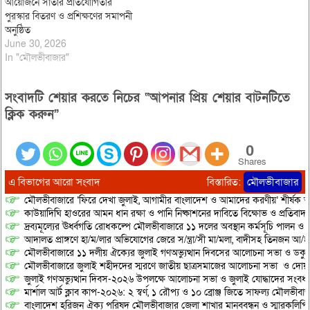
আয়োজনে সাঁতার প্রতিযোগিতার
পুরস্কার বিতরণ ও প্রশিক্ষণের সমাপনী
অনুষ্ঠিত
June 30, 2026
In "মৌলভীবাজার"
সংবাদটি শেয়ার করতে নিচের “আপনার প্রিয় শেয়ার বাটনটিতে
ক্লিক করুন”
0
Shares
এ বিভাগের আরো সংবাদ
বিস্তারিত:
মৌলভীবাজার
মৌলভীবাজারে ‘ফিরে দেখা জুলাই, আগামীর বাংলাদেশ ও আমাদের করণীয়’ শীর্ষক আ
কাউয়াদিঘি হাওরের আমন ধান রক্ষা ও পানি নিষ্কাশনের দাবিতে বিক্ষোভ ও প্রতিবাদ
দ্রব্যমূল্যের ঊর্ধ্বগতি রোধকল্পে মৌলভীবাজারে ১১ দলের অবস্থান কর্মসূচি পালন ও স
আদালত প্রাঙ্গণে হা/ম/লার অভিযোগের জেরে স/ন্ত্রা/সী মা/মলা, বাদীসহ তিনজন আ/হ
মৌলভীবাজারে ১১ দলীয় ঐক্যের জুলাই গণঅভ্যুত্থান দিবসের আলোচনা সভা ও ডকুমেন্
মৌলভীবাজারে জুলাই শহীদদের স্মরণে জাতীয় ছাত্রসমাজের আলোচনা সভা ও দোয়
জুলাই গণঅভ্যুত্থান দিবস-২০২৬ উপলক্ষে আলোচনা সভা ও জুলাই যোদ্ধাদের সংবর্ধ
মার্শাল আর্ট ক্লাব কাপ-২০২৬: ২ স্বর্ণ, ১ রৌপ্য ও ১০ ব্রোঞ্জ জিতে সাফল্য মৌলভীবাজ
বাংলাদেশ হরিজন ঐক্য পরিষদ মৌলভীবাজার জেলা শাখার মানববন্ধন ও স্মারকলিপি প