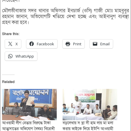
দিয়েছেন।
মৌলভীবাজার সদর থানার অফিসার ইনচার্জ (ওসি) গাজী মোঃ মাহবুবুর
রহমান জানান, অভিযোগটি খতিয়ে দেখা হচ্ছে এবং আইনানুগ ব্যবস্থা
গ্রহণ করা হবে।
Share this:
X
Facebook
Print
Email
WhatsApp
Related
আওয়ামী লীগ নেতার বিরুদ্ধে টাকা
বড়লেখায় স ন্ত্রা সী হাম লায় মা মলা
আত্মসাতের অভিযোগ বৈষম্য বিরোধী
করায় ভাইকে দিয়ে ইউপি আওয়ামী