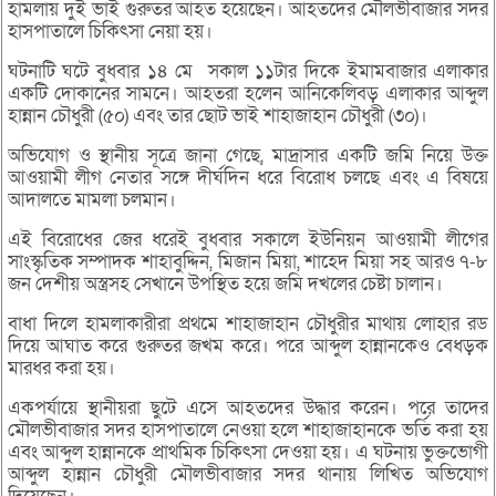
হামলায় দুই ভাই গুরুতর আহত হয়েছেন। আহতদের মৌলভীবাজার সদর
হাসপাতালে চিকিৎসা নেয়া হয়।
ঘটনাটি ঘটে বুধবার ১৪ মে সকাল ১১টার দিকে ইমামবাজার এলাকার
একটি দোকানের সামনে। আহতরা হলেন আনিকেলিবড় এলাকার আব্দুল
হান্নান চৌধুরী (৫০) এবং তার ছোট ভাই শাহাজাহান চৌধুরী (৩০)।
অভিযোগ ও স্থানীয় সূত্রে জানা গেছে, মাদ্রাসার একটি জমি নিয়ে উক্ত
আওয়ামী লীগ নেতার সঙ্গে দীর্ঘদিন ধরে বিরোধ চলছে এবং এ বিষয়ে
আদালতে মামলা চলমান।
এই বিরোধের জের ধরেই বুধবার সকালে ইউনিয়ন আওয়ামী লীগের
সাংস্কৃতিক সম্পাদক শাহাবুদ্দিন, মিজান মিয়া, শাহেদ মিয়া সহ আরও ৭-৮
জন দেশীয় অস্ত্রসহ সেখানে উপস্থিত হয়ে জমি দখলের চেষ্টা চালান।
বাধা দিলে হামলাকারীরা প্রথমে শাহাজাহান চৌধুরীর মাথায় লোহার রড
দিয়ে আঘাত করে গুরুতর জখম করে। পরে আব্দুল হান্নানকেও বেধড়ক
মারধর করা হয়।
একপর্যায়ে স্থানীয়রা ছুটে এসে আহতদের উদ্ধার করেন। পরে তাদের
মৌলভীবাজার সদর হাসপাতালে নেওয়া হলে শাহাজাহানকে ভর্তি করা হয়
এবং আব্দুল হান্নানকে প্রাথমিক চিকিৎসা দেওয়া হয়। এ ঘটনায় ভুক্তভোগী
আব্দুল হান্নান চৌধুরী মৌলভীবাজার সদর থানায় লিখিত অভিযোগ