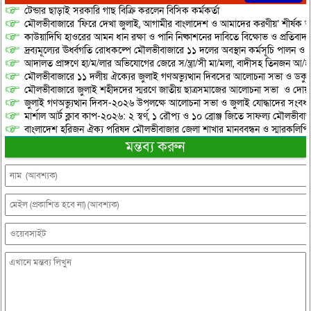
টেন্ডার ছাড়াই সরকারি গাছ বিক্রি করলেন বিসিক কর্মকর্তা
মৌলভীবাজারে ‘ফিরে দেখা জুলাই, আগামীর বাংলাদেশ ও আমাদের করণীয়’ শীর্ষক আ
কাউয়াদিঘি হাওরের আমন ধান রক্ষা ও পানি নিষ্কাশনের দাবিতে বিক্ষোভ ও প্রতিবাদ
দ্রব্যমূল্যের ঊর্ধ্বগতি রোধকল্পে মৌলভীবাজারে ১১ দলের অবস্থান কর্মসূচি পালন ও স
আদালত প্রাঙ্গণে হা/ম/লার অভিযোগের জেরে স/ন্ত্রা/সী মা/মলা, বাদীসহ তিনজন আ/হ
মৌলভীবাজারে ১১ দলীয় ঐক্যের জুলাই গণঅভ্যুত্থান দিবসের আলোচনা সভা ও ডকুমেন্
মৌলভীবাজারে জুলাই শহীদদের স্মরণে জাতীয় ছাত্রসমাজের আলোচনা সভা ও দোয়
জুলাই গণঅভ্যুত্থান দিবস-২০২৬ উপলক্ষে আলোচনা সভা ও জুলাই যোদ্ধাদের সংবর্ধ
মার্শাল আর্ট ক্লাব কাপ-২০২৬: ২ স্বর্ণ, ১ রৌপ্য ও ১০ ব্রোঞ্জ জিতে সাফল্য মৌলভীবাজ
বাংলাদেশ হরিজন ঐক্য পরিষদ মৌলভীবাজার জেলা শাখার মানববন্ধন ও স্মারকলিপি প
মন্তব্য করুন