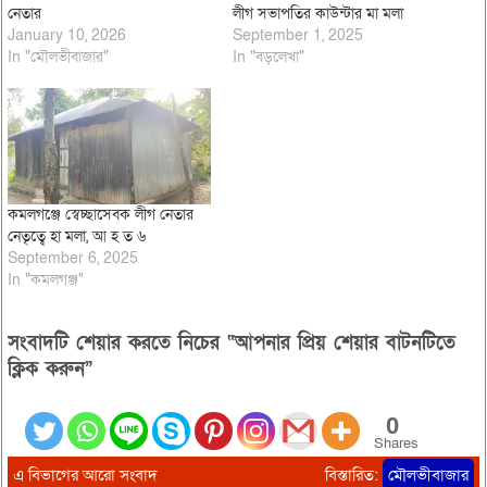
নেতার
লীগ সভাপতির কাউন্টার মা মলা
January 10, 2026
September 1, 2025
In "মৌলভীবাজার"
In "বড়লেখা"
কমলগঞ্জে স্বেচ্ছাসেবক লীগ নেতার
নেতৃত্বে হা মলা, আ হ ত ৬
September 6, 2025
In "কমলগঞ্জ"
সংবাদটি শেয়ার করতে নিচের “আপনার প্রিয় শেয়ার বাটনটিতে
ক্লিক করুন”
0
Shares
এ বিভাগের আরো সংবাদ
বিস্তারিত:
মৌলভীবাজার