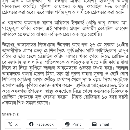
মূল আসামি গ্রেফতার না হওয়ায় আমরা হতাশ। ইতিপূর্বে আমরা
মানববন্ধন করেছি। পুলিশ আমাদের আশ্বস্থ করেছিল দ্রুত আসামী
গ্রেফতার করা হবে। তবে আজ পর্যন্ত মূল আসামীকে গ্রেফতার করা হয়নি।
এ ব্যাপারে কমলগঞ্জ থানার অফিসার ইনচার্জ (ওসি) আবু জাফর মো:
মাহফুজুল কবির বলেন, এই মামলার প্রধান আসামীা রেজাউল আহমদ
সাগরকে গ্রেফতারে আমরা সর্বাত্মক চেষ্টা অব্যাহত রেখেছি।
উল্লেখ্য, আদালতের নিষেধাজ্ঞা উপেক্ষা করে গত ২৬ মে সকাল ১০টায়
ভাসানীগাঁও গ্রামে ভেকু মেশিন দিয়ে কৃষিজমির মাটি কাটাচ্ছিলেন আব্দুর
রহিম ও তার ছেলে রেজাউল করিম সাগর। খবর পেয়ে নিহত রোজিনার
বোনজামাই জালাল মিয়া প্রতিপক্ষকে আপত্তিকৃত জমিতে মাটি কাটায় বাঁধা
দিলে দা দিয়ে কূপিয়ে জালাল আহমেদকে গুরুতর জখম করে। জালাল
আহমদকে রক্ষায় হারুন মিয়া, তার স্ত্রী নুরুন নাহার লুবনা ও ছোট বোন
শিক্ষিকা রোজিনা বেগম দৌঁড়ে সেখানে গেলে দা ও বল্লম দিয়ে সবাইকে
এলোপাতাড়ি কূপিয়ে রক্তাক্ত জখম করেন। স্থানীয়রা আহতদের দ্রুত উদ্ধার
করে কমলগঞ্জ উপজেলা স্বাস্থ্য কমপ্লেক্সে নিয়ে গেলে কর্তব্যরত চিকিৎসক
রোজিনা বেগমকে মৃত ঘোষণা করেন। নিহত রোজিনার ১০ বছর বয়সী
একমাত্র শিশু সন্তান রয়েছে।
Share this:
X
Facebook
Print
Email