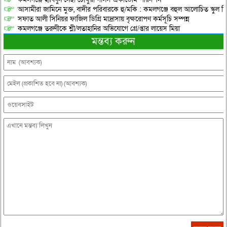
আসামীরা জামিনে মুক্ত, বাদীর পরিবারকে হু/মকি : কমলগঞ্জে বহুল আলোচিত স্কুল শি
সফাত আলী সিনিয়র ফাজিল ডিগ্রি মাদ্রাসায় বৃক্ষরোপণ কর্মসূচি সম্পন্ন
কমলগঞ্জে তরুণীকে শ্লী/লতাহানির অভিযোগে গ্রে/প্তার লায়েস মিয়া
মন্তব্য করুন