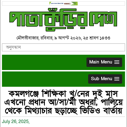
মৌলভীবাজার, রবিবার, ৯ আগস্ট ২০২৬, ২৫ শ্রাবণ ১৪৩৩
Main Menu
Sub Menu
কমলগঞ্জে শিক্ষিকা খু/নের দুই মাস
এখনো প্রধান আ/সা/মী অধরা, পালিয়ে
থেকে মিথ্যাচার ছড়াচ্ছে ভিডিও বার্তায়
July 26, 2025,