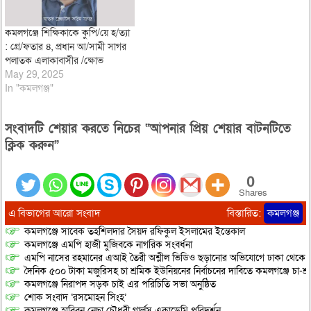
কমলগঞ্জে শিক্ষিকাকে কুপি/য়ে হ/ত্যা
: গ্রে/ফতার ৪, প্রধান আ/সামী সাগর
পলাতক এলাকাবাসীর /ক্ষোভ
May 29, 2025
In "কমলগঞ্জ"
সংবাদটি শেয়ার করতে নিচের “আপনার প্রিয় শেয়ার বাটনটিতে
ক্লিক করুন”
0
Shares
এ বিভাগের আরো সংবাদ
বিস্তারিত:
কমলগঞ্জ
কমলগঞ্জে সাবেক তহশিলদার সৈয়দ রফিকুল ইসলামের ইন্তেকাল
কমলগঞ্জে এমপি হাজী মুজিবকে নাগরিক সংবর্ধনা
এমপি নাসের রহমানের এআই তৈরী অশ্লীল ভিডিও ছড়ানোর অভিযোগে ঢাকা থেকে আ/সা
দৈনিক ৫০০ টাকা মজুরিসহ চা শ্রমিক ইউনিয়নের নির্বাচনের দাবিতে কমলগঞ্জে চা-শ্
কমলগঞ্জে নিরাপদ সড়ক চাই এর পরিচিতি সভা অনুষ্ঠিত
শোক সংবাদ ‘রসমোহন সিংহ’
কমলগঞ্জে হাবিবুন নেছা চৌধুরী গার্লস একাডেমি পরিদর্শন