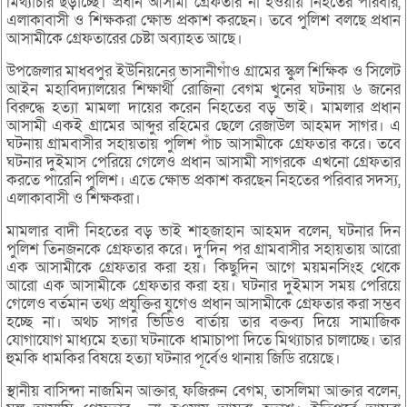
মিথ্যাচার ছড়াচ্ছে। প্রধান আসামী গ্রেফতার না হওয়ায় নিহতের পরিবার,
এলাকাবাসী ও শিক্ষকরা ক্ষোভ প্রকাশ করছেন। তবে পুলিশ বলছে প্রধান
আসামীকে গ্রেফতারের চেষ্টা অব্যাহত আছে।
উপজেলার মাধবপুর ইউনিয়নের ভাসানীগাঁও গ্রামের স্কুল শিক্ষিক ও সিলেট
আইন মহাবিদ্যালয়ের শিক্ষার্থী রোজিনা বেগম খুনের ঘটনায় ৬ জনের
বিরুদ্ধে হত্যা মামলা দায়ের করেন নিহতের বড় ভাই। মামলার প্রধান
আসামী একই গ্রামের আব্দুর রহিমের ছেলে রেজাউল আহমদ সাগর। এ
ঘটনায় গ্রামবাসীর সহায়তায় পুলিশ পাঁচ আসামীকে গ্রেফতার করে। তবে
ঘটনার দুইমাস পেরিয়ে গেলেও প্রধান আসামী সাগরকে এখনো গ্রেফতার
করতে পারেনি পুলিশ। এতে ক্ষোভ প্রকাশ করছেন নিহতের পরিবার সদস্য,
এলাকাবাসী ও শিক্ষকরা।
মামলার বাদী নিহতের বড় ভাই শাহজাহান আহমদ বলেন, ঘটনার দিন
পুলিশ তিনজনকে গ্রেফতার করে। দু’দিন পর গ্রামবাসীর সহায়তায় আরো
এক আসামীকে গ্রেফতার করা হয়। কিছুদিন আগে ময়মনসিংহ থেকে
আরো এক আসামীকে গ্রেফতার করা হয়। ঘটনার দুইমাস সময় পেরিয়ে
গেলেও বর্তমান তথ্য প্রযুক্তির যুগেও প্রধান আসামীকে গ্রেফতার করা সম্ভব
হচ্ছে না। অথচ সাগর ভিডিও বার্তায় তার বক্তব্য দিয়ে সামাজিক
যোগাযোগ মাধ্যমে হত্যা ঘটনাকে ধামাচাপা দিতে মিথ্যাচার চালাচ্ছে। তার
হুমকি ধামকির বিষয়ে হত্যা ঘটনার পূর্বেও থানায় জিডি রয়েছে।
স্থানীয় বাসিন্দা নাজমিন আক্তার, ফজিরুন বেগম, তাসলিমা আক্তার বলেন,