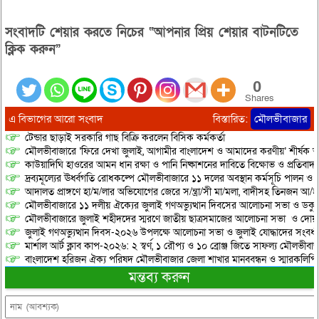
সংবাদটি শেয়ার করতে নিচের “আপনার প্রিয় শেয়ার বাটনটিতে
ক্লিক করুন”
0
Shares
এ বিভাগের আরো সংবাদ
বিস্তারিত:
মৌলভীবাজার
টেন্ডার ছাড়াই সরকারি গাছ বিক্রি করলেন বিসিক কর্মকর্তা
মৌলভীবাজারে ‘ফিরে দেখা জুলাই, আগামীর বাংলাদেশ ও আমাদের করণীয়’ শীর্ষক আ
কাউয়াদিঘি হাওরের আমন ধান রক্ষা ও পানি নিষ্কাশনের দাবিতে বিক্ষোভ ও প্রতিবাদ
দ্রব্যমূল্যের ঊর্ধ্বগতি রোধকল্পে মৌলভীবাজারে ১১ দলের অবস্থান কর্মসূচি পালন ও স
আদালত প্রাঙ্গণে হা/ম/লার অভিযোগের জেরে স/ন্ত্রা/সী মা/মলা, বাদীসহ তিনজন আ/হ
মৌলভীবাজারে ১১ দলীয় ঐক্যের জুলাই গণঅভ্যুত্থান দিবসের আলোচনা সভা ও ডকুমেন্
মৌলভীবাজারে জুলাই শহীদদের স্মরণে জাতীয় ছাত্রসমাজের আলোচনা সভা ও দোয়
জুলাই গণঅভ্যুত্থান দিবস-২০২৬ উপলক্ষে আলোচনা সভা ও জুলাই যোদ্ধাদের সংবর্ধ
মার্শাল আর্ট ক্লাব কাপ-২০২৬: ২ স্বর্ণ, ১ রৌপ্য ও ১০ ব্রোঞ্জ জিতে সাফল্য মৌলভীবাজ
বাংলাদেশ হরিজন ঐক্য পরিষদ মৌলভীবাজার জেলা শাখার মানববন্ধন ও স্মারকলিপি প
মন্তব্য করুন