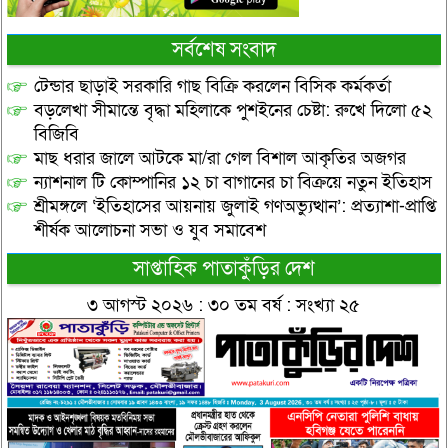
সর্বশেষ সংবাদ
টেন্ডার ছাড়াই সরকারি গাছ বিক্রি করলেন বিসিক কর্মকর্তা
বড়লেখা সীমান্তে বৃদ্ধা মহিলাকে পুশইনের চেষ্টা: রুখে দিলো ৫২
বিজিবি
মাছ ধরার জালে আটকে মা/রা গেল বিশাল আকৃতির অজগর
ন্যাশনাল টি কোম্পানির ১২ চা বাগানের চা বিক্রয়ে নতুন ইতিহাস
শ্রীমঙ্গলে ‘ইতিহাসের আয়নায় জুলাই গণঅভ্যুত্থান’: প্রত্যাশা-প্রাপ্তি
শীর্ষক আলোচনা সভা ও যুব সমাবেশ
সাপ্তাহিক পাতাকুঁড়ির দেশ
৩ আগস্ট ২০২৬ : ৩০ তম বর্ষ : সংখ্যা ২৫