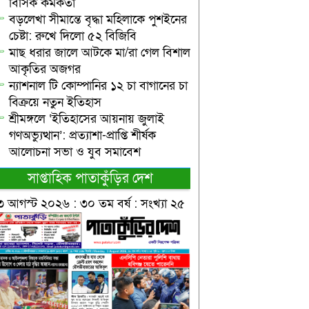
বিসিক কর্মকর্তা
বড়লেখা সীমান্তে বৃদ্ধা মহিলাকে পুশইনের
চেষ্টা: রুখে দিলো ৫২ বিজিবি
মাছ ধরার জালে আটকে মা/রা গেল বিশাল
আকৃতির অজগর
ন্যাশনাল টি কোম্পানির ১২ চা বাগানের চা
বিক্রয়ে নতুন ইতিহাস
শ্রীমঙ্গলে ‘ইতিহাসের আয়নায় জুলাই
গণঅভ্যুত্থান’: প্রত্যাশা-প্রাপ্তি শীর্ষক
আলোচনা সভা ও যুব সমাবেশ
সাপ্তাহিক পাতাকুঁড়ির দেশ
৩ আগস্ট ২০২৬ : ৩০ তম বর্ষ : সংখ্যা ২৫