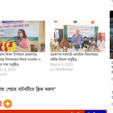
শিক্ষক দিবস উপলক্ষে রাজনগরে
বড়কাপন সরকারি প্রাথমিক বিদ্যালয়ের
াপ্ত শিক্ষকদের বিদায় সংবর্ধনা ও
বার্ষিক মিলাদ অনুষ্ঠিত
 সভা অনুষ্ঠিত
March 6, 2023
er 6, 2025
In "মৌলভীবাজার"
জনগর"
িয় শেয়ার বাটনটিতে ক্লিক করুন”