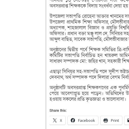
শনিবার ১৩ সেপ্টেম্বর পৌরসভা সভা কক্
অবসরপ্রাপ্ত শিক্ষককে বিদায় সংবর্ধনা দেয়া হয়
উপজেলা সভাপতি রোহেনা আক্তার খানমের সভাপতি
উপজেলা প্রাথমিক শিক্ষা অফিসার, মৌলভীবা
অধ্যাপক, শাহজালাল বিজ্ঞান ও প্রযুক্তি বিশ
অফিসার। প্রধান বক্তা মঞ্জু লাল দে, সিনিয়র
আব্দুল বাছিত, সাবেক সভাপতি, মৌলভীবাজার সদর
অনুষ্ঠানের দ্বিতীয় পর্বে শিক্ষক সমিতির ত্রি
কমিটির সভাপতি নির্বাচিত হন খায়রুল আমিন 
সাধারণ সম্পাদক মো: জহির খান, সহকারী শিক
এছাড়া সিনিয়র সহ-সভাপতি পদে সুদীপ ভট্ট
দেবনাথ, অর্থ সম্পাদক পদে দিলারা বেগম নির্বা
অনুষ্ঠানটি অবসরপ্রাপ্ত শিক্ষকগণের এক পু
পেয়ে আবেগাপ্লুত হয়ে পড়েন। অতিথিদের উপস্থিত
হওয়ায় সকলের প্রতি কৃতজ্ঞতা ও ভালোবাসা।
Share this:
X
Facebook
Print