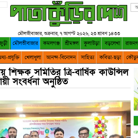
মৌলভীবাজার, শুক্রবার, ৭ আগস্ট ২০২৬, ২৩ শ্রাবণ ১৪৩৩
জুড়ী
মৌলভীবাজার
কমলগঞ্জ
শ্রীমঙ্গল
কুলাউড়া
বড়লেখা
রাজন
থ্য-প্রযুক্তি
খেলাধুলা
আনন্দ-বিনোদন
সাহিত্য
কবিতা-ছড়া
কৌতু
য় শিক্ষক সমিতির ত্রি-বার্ষিক কাউন্সিল
য়ী সংবর্ধনা অনুষ্ঠিত