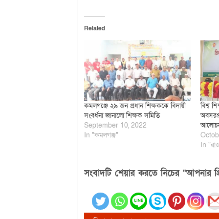
Related
কমলগঞ্জে ২৯ জন প্রধান শিক্ষককে বিদায়ী
বিশ্ব 
সংবর্ধনা জানালো শিক্ষক সমিতি
অবসরপ্র
September 10, 2022
আলোচনা
In "কমলগঞ্জ"
Octob
In "রা
সংবাদটি শেয়ার করতে নিচের “আপনার প্র