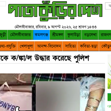
মৌলভীবাজার, রবিবার, ৯ আগস্ট ২০২৬, ২৫ শ্রাবণ ১৪৩৩
জুড়ী
মৌলভীবাজার
কমলগঞ্জ
শ্রীমঙ্গল
কুলাউড়া
বড়লেখা
রাজন
থ্য-প্রযুক্তি
খেলাধুলা
আনন্দ-বিনোদন
সাহিত্য
কবিতা-ছড়া
কৌতু
কে ক/ঙ্কা/ল উদ্ধার করেছে পুলিশ