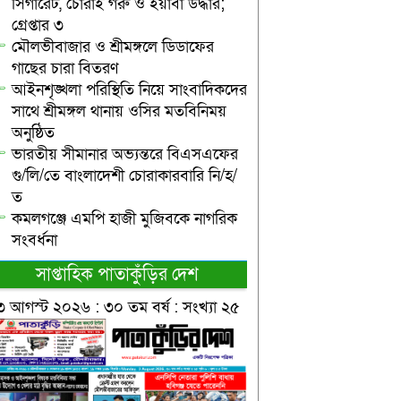
সিগারেট, চোরাই গরু ও ইয়াবা উদ্ধার;
গ্রেপ্তার ৩
মৌলভীবাজার ও শ্রীমঙ্গলে ডিডাফের
গাছের চারা বিতরণ
আইনশৃঙ্খলা পরিস্থিতি নিয়ে সাংবাদিকদের
সাথে শ্রীমঙ্গল থানায় ওসির মতবিনিময়
অনুষ্ঠিত
ভারতীয় সীমানার অভ্যন্তরে বিএসএফের
গু/লি/তে বাংলাদেশী চোরাকারবারি নি/হ/
ত
কমলগঞ্জে এমপি হাজী মুজিবকে নাগরিক
সংবর্ধনা
সাপ্তাহিক পাতাকুঁড়ির দেশ
৩ আগস্ট ২০২৬ : ৩০ তম বর্ষ : সংখ্যা ২৫