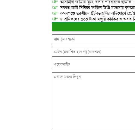
আসামীরা জামিনে মুক্ত, বাদীর পরিবারকে হু/মকি :
সফাত আলী সিনিয়র ফাজিল ডিগ্রি মাদ্রাসায় বৃক্ষরোপ
কমলগঞ্জে তরুণীকে শ্লী/লতাহানির অভিযোগে গ্রে/প্
চা শ্রমিকদের ৫০০ টাকা মজুরি কার্যকর ও অবাধ ন