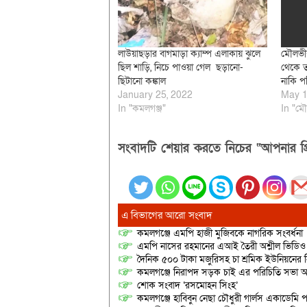
লাউয়াছড়ার বাগমাড়া ক্যাম্প এলাকায় ঝুলে
মৌলভীব
ছিল শাড়ি, নিচে পাওয়া গেল ছড়ানো-
থেকে তর
ছিটানো কঙ্কাল
নাকি প
January 25, 2022
May 1
In "কমলগঞ্জ"
In "মৌ
সংবাদটি শেয়ার করতে নিচের “আপনার প্র
এ বিভাগের আরো সংবাদ
কমলগঞ্জে এমপি হাজী মুজিবকে নাগরিক সংবর্ধনা
এমপি নাসের রহমানের এআই তৈরী অশ্লীল ভিডিও ছ
দৈনিক ৫০০ টাকা মজুরিসহ চা শ্রমিক ইউনিয়নের নি
কমলগঞ্জে নিরাপদ সড়ক চাই এর পরিচিতি সভা অনু
শোক সংবাদ ‘রসমোহন সিংহ’
কমলগঞ্জে হাবিবুন নেছা চৌধুরী গার্লস একাডেমি প