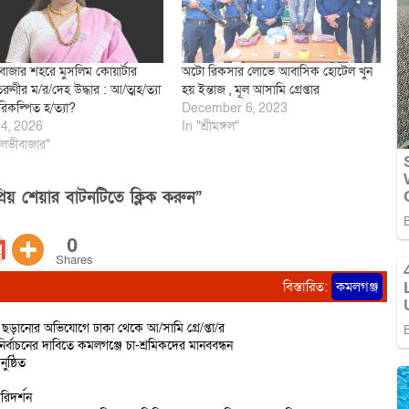
াজার শহরে মুসলিম কোয়ার্টার
অটো রিকসার লোভে আবাসিক হোটেল খুন
ুণীর ম/র/দেহ উদ্ধার : আ/ত্মহ/ত্যা
হয় ইন্তাজ , মূল আসামি গ্রেপ্তার
রিকল্পিত হ/ত্যা?
December 6, 2023
4, 2026
In "শ্রীমঙ্গল"
লভীবাজার"
িয় শেয়ার বাটনটিতে ক্লিক করুন”
0
Shares
বিস্তারিত:
কমলগঞ্জ
ড়ানোর অভিযোগে ঢাকা থেকে আ/সামি গ্রে/প্তা/র
র্বাচনের দাবিতে কমলগঞ্জে চা-শ্রমিকদের মানববন্ধন
ষ্ঠিত
রিদর্শন