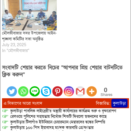
মৌলভীবাজার সদর উপজেলায় আইন-
শৃঙ্খলা কমিটির সভা অনুষ্ঠিত
July 23, 2025
In "মৌলভীবাজার"
সংবাদটি শেয়ার করতে নিচের “আপনার প্রিয় শেয়ার বাটনটিতে
ক্লিক করুন”
0
Shares
এ বিভাগের আরো সংবাদ
বিস্তারিত:
কুলাউড়া
কুলাউড়া পাবলিক লাইব্রেরী’র অস্থায়ী কার্যালয়ের কার্যক্রম শুরু ও বৃক্ষরোপণ
রেলওয়ে পুলিশের সহায়তায় নিখোঁজ শিশুটি ফিরলো স্বজনদের কাছে
কুলাউড়ার টিলাগাঁও ইউনিয়নে চেয়ারম্যান মেম্বারদের দ্বন্ধের নিষ্পত্তি
কুলাউড়ায় ১০০ পিস ইয়াবাসহ মা/দক কারবারি গ্রে/ফ/তার