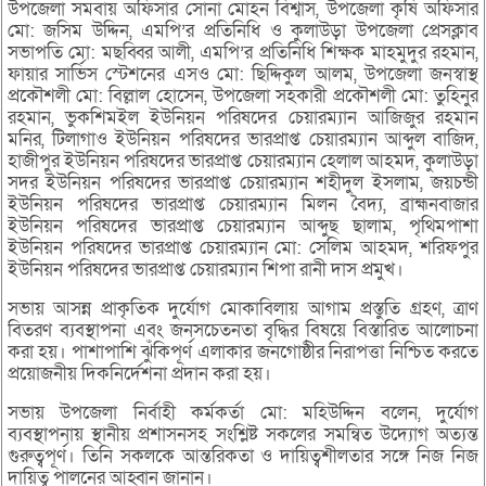
উপজেলা সমবায় অফিসার সোনা মোহন বিশ্বাস, উপজেলা কৃষি অফিসার
মো: জসিম উদ্দিন, এমপি’র প্রতিনিধি ও কুলাউড়া উপজেলা প্রেসক্লাব
সভাপতি মো: মছব্বির আলী, এমপি’র প্রতিনিধি শিক্ষক মাহমুদুর রহমান,
ফায়ার সার্ভিস স্টেশনের এসও মো: ছিদ্দিকুল আলম, উপজেলা জনস্বাস্থ
প্রকৌশলী মো: বিল্লাল হোসেন, উপজেলা সহকারী প্রকৌশলী মো: তুহিনুর
রহমান, ভুকশিমইল ইউনিয়ন পরিষদের চেয়ারম্যান আজিজুর রহমান
মনির, টিলাগাও ইউনিয়ন পরিষদের ভারপ্রাপ্ত চেয়ারম্যান আব্দুল বাজিদ,
হাজীপুর ইউনিয়ন পরিষদের ভারপ্রাপ্ত চেয়ারম্যান হেলাল আহমদ, কুলাউড়া
সদর ইউনিয়ন পরিষদের ভারপ্রাপ্ত চেয়ারম্যান শহীদুল ইসলাম, জয়চন্ডী
ইউনিয়ন পরিষদের ভারপ্রাপ্ত চেয়ারম্যান মিলন বৈদ্য, ব্রাহ্মনবাজার
ইউনিয়ন পরিষদের ভারপ্রাপ্ত চেয়ারম্যান আব্দুছ ছালাম, পৃথিমপাশা
ইউনিয়ন পরিষদের ভারপ্রাপ্ত চেয়ারম্যান মো: সেলিম আহমদ, শরিফপুর
ইউনিয়ন পরিষদের ভারপ্রাপ্ত চেয়ারম্যান শিপা রানী দাস প্রমুখ।
সভায় আসন্ন প্রাকৃতিক দুর্যোগ মোকাবিলায় আগাম প্রস্তুতি গ্রহণ, ত্রাণ
বিতরণ ব্যবস্থাপনা এবং জনসচেতনতা বৃদ্ধির বিষয়ে বিস্তারিত আলোচনা
করা হয়। পাশাপাশি ঝুঁকিপূর্ণ এলাকার জনগোষ্ঠীর নিরাপত্তা নিশ্চিত করতে
প্রয়োজনীয় দিকনির্দেশনা প্রদান করা হয়।
সভায় উপজেলা নির্বাহী কর্মকর্তা মো: মহিউদ্দিন বলেন, দুর্যোগ
ব্যবস্থাপনায় স্থানীয় প্রশাসনসহ সংশ্লিষ্ট সকলের সমন্বিত উদ্যোগ অত্যন্ত
গুরুত্বপূর্ণ। তিনি সকলকে আন্তরিকতা ও দায়িত্বশীলতার সঙ্গে নিজ নিজ
দায়িত্ব পালনের আহ্বান জানান।