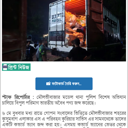
📸 ফটোকার্ড তৈরি করুন..
স্টাফ
রিপোর্টার :
মৌলভীবাজার মডেল থানা পুলিশ বিশেষ অভিযান
চালিয়ে বিপুল পরিমাণ ভারতীয় অবৈধ পণ্য জব্দ করেছে।
৬ মে বুধবার মধ্য রাতে গোপন সংবাদের ভিত্তিতে মৌলভীবাজার শহরের
কুসুমবাগ এলাকার এস এ পরিবহন কুরিয়ার সার্ভিস এর সামনথেকে তাদের
একটি কভার্ড ভ্যান জব্দ করা হয়। এসময় কভার্ড ভ্যানের ভেতর থেকে