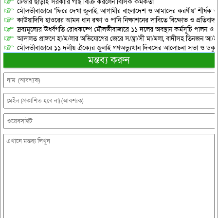
টেন্ডার ছাড়াই সরকারি গাছ বিক্রি করলেন বিসিক কর্মকর্তা
মৌলভীবাজারে ‘ফিরে দেখা জুলাই, আগামীর বাংলাদেশ ও আমাদের করণীয়’ শীর্ষক আ
কাউয়াদিঘি হাওরের আমন ধান রক্ষা ও পানি নিষ্কাশনের দাবিতে বিক্ষোভ ও প্রতিবাদ
দ্রব্যমূল্যের ঊর্ধ্বগতি রোধকল্পে মৌলভীবাজারে ১১ দলের অবস্থান কর্মসূচি পালন ও স
আদালত প্রাঙ্গণে হা/ম/লার অভিযোগের জেরে স/ন্ত্রা/সী মা/মলা, বাদীসহ তিনজন আ/হ
মৌলভীবাজারে ১১ দলীয় ঐক্যের জুলাই গণঅভ্যুত্থান দিবসের আলোচনা সভা ও ডকুমেন্
মন্তব্য করুন