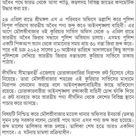
অবৈধ পথে ভারত থেকে আসা শাড়ি, কম্বলসহ বিভিন্ন জাতের কসমেটিক
উদ্ধার করা হয়।
২৪ এপ্রিল রাতে শ্রীমঙ্গল এস এ পরিবহন অফিসে তল্লাশি করে পুলিশ
বিপুল পরিমাণ ভারতীয় অবৈধ পণ্য জব্দ কওে আইনশৃঙ্খলা বাহিনী। এর
আগে মৌলভীবাজার ওই কুরিয়ার সার্ভিস অফিস থেকে ৬ এপ্রিল রাতে
ভারতীয় অবৈধ জিরার সন্ধানে পুলিশ অভিযান চালায়। এসময় পুলিশ
একটি পিকআপ ভ্যান থেকে নামানোর সময় প্রায় ৩০ বস্তা জিরা জব্দ করে।
পরে ওই চক্র ২০২৫ সালের ১০ অক্টোবর তারিখে আদালতের কিছু কাগজ
পুলিশকে দেখিয়ে ভারতীয় জিরার বস্তাগুলো কুরিয়ার সার্ভিসে ঢাকায়
পাঠায়।
দীর্ঘদিন সীমান্তবর্তী এজেলায় চোরাকারবারিরা নিরাপদ রুট হিসেবে বেঁচে
নিয়েছে। তারা মৌলভীবাজার শহরের এই কুরিয়ার সার্ভিসের মাধ্যমে
নিরাপদ লেনদেন করছে বলে আইনশৃঙ্খলাবাহিনীর কাছে অভিযোগ
রয়েছে। চোরাকারবারীরা আইনশৃঙ্খলা রক্ষাকারী বাহিনী চোখ ফাঁকি দিয়ে
এ রুট ব্যবহার করে ভারতীয় পণ্য দীর্ঘদিন থেকে দেশের বিভিন্ন স্থানে
পাচার করে আসছে।
বিষয়টি নিশ্চিত করে মৌলভীবাজার মডেল থানার অফিসার ইনচার্জ (তদন্ত)
সুমন চন্দ্র সরকার বলেন, চোরাই পথে আনা এসব পণ্য জব্দ করা হয়েছে।
জব্দ মালের তালিকার কাজ চলছে। তালিকা শেষ হতে আরও একদিন
লাগবে। এ ঘটনায় মামলা প্রক্রিয়াধীন।