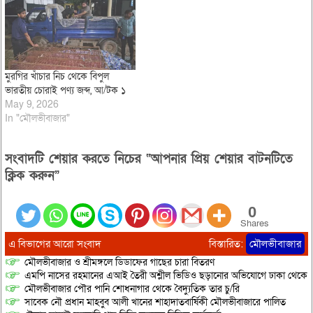
মুরগির খাঁচার নিচ থেকে বিপুল
ভারতীয় চোরাই পণ্য জব্দ, আ/টক ১
May 9, 2026
In "মৌলভীবাজার"
সংবাদটি শেয়ার করতে নিচের “আপনার প্রিয় শেয়ার বাটনটিতে
ক্লিক করুন”
0
Shares
এ বিভাগের আরো সংবাদ
বিস্তারিত:
মৌলভীবাজার
মৌলভীবাজার ও শ্রীমঙ্গলে ডিডাফের গাছের চারা বিতরণ
এমপি নাসের রহমানের এআই তৈরী অশ্লীল ভিডিও ছড়ানোর অভিযোগে ঢাকা থেকে আ/সা
মৌলভীবাজার পৌর পানি শোধনাগার থেকে বৈদ্যুতিক তার চু/রি
সাবেক নৌ প্রধান মাহবুব আলী খানের শাহাদাতবার্ষিকী মৌলভীবাজারে পালিত