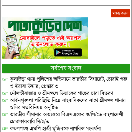
সর্বশেষ সংবাদ
কুলাউড়া থানা পুলিশের অভিযানে ভারতীয় সিগারেট, চোরাই গরু
ও ইয়াবা উদ্ধার; গ্রেপ্তার ৩
মৌলভীবাজার ও শ্রীমঙ্গলে ডিডাফের গাছের চারা বিতরণ
আইনশৃঙ্খলা পরিস্থিতি নিয়ে সাংবাদিকদের সাথে শ্রীমঙ্গল থানায়
ওসির মতবিনিময় অনুষ্ঠিত
ভারতীয় সীমানার অভ্যন্তরে বিএসএফের গু/লি/তে বাংলাদেশী
চোরাকারবারি নি/হ/ত
কমলগঞ্জে এমপি হাজী মুজিবকে নাগরিক সংবর্ধনা