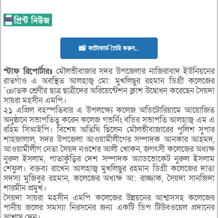
📸 ফটোকার্ড তৈরি করুন..
স্টাফ রিপোর্টার॥
মৌলভীবাজার সদর উপজেলার নাজিরাবাদ ইউনিয়নের
রাতগাঁও এ অবস্থিত আলহাজ্ব মো: মুখলিছুর রহমান ডিগ্রী কলেজের
¯œাতক শ্রেণীর ছাত্র ছাত্রীদের অরিয়েন্টেশন ক্লাশ উদ্বোধন করেছেন সৈয়দা
সায়রা মহসীন এমপি।
২১ এপ্রিল বহস্পতিবার এ উপলক্ষ্যে কলেজ অডিটোরিয়ামে আয়োজিত
অনুষ্ঠানে সভাপতিত্ব করেন কলেজ গভর্নিং বডির সভাপতি আলহাজ্ব এম এ
রহিম সিআইপি। বিশেষ অতিথি ছিলেন মৌলভীবাজারের পুলিশ সুপার
শাহজালাল, সদর উপজেলা আওয়ামীলীগের সম্পাদক আনকার আহমদ,
আওয়ামীলীগ নেতা সৈয়দ নওশের আলী খোকন, জগৎসী কলেজের অধ্যক্ষ
নুরুল ইসলাম, পাতাকুঁড়ির দেশ সম্পাদক অ্যাডভোকেট নুরুল ইসলাম
শেফুল। বক্তব্য রাখেন আলহাজ্ব মুখলিছুর রহমান ডিগ্রী কলেজের দাতা
সদস্য মুজিবুর রহমান, কলেজের অধ্যক্ষ আ: রাজ্জাক, সৈয়দা সানজিদা
শারমীন প্রমুখ।
সৈয়দা সায়রা মহসীন এমপি কলেজের উন্নয়নের আশ্বাসসহ কলেজের
পানীয় জলের সমস্যা নিরসনের জন্য একটি ডিপ টিউবওয়েল প্রদানের
আশ্বাস দেন।