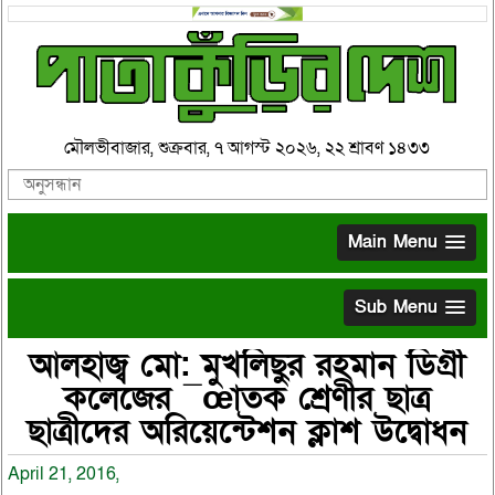
মৌলভীবাজার, শুক্রবার, ৭ আগস্ট ২০২৬, ২২ শ্রাবণ ১৪৩৩
Main Menu
Sub Menu
আলহাজ্ব মো: মুখলিছুর রহমান ডিগ্রী
কলেজের ¯œাতক শ্রেণীর ছাত্র
ছাত্রীদের অরিয়েন্টেশন ক্লাশ উদ্বোধন
April 21, 2016,