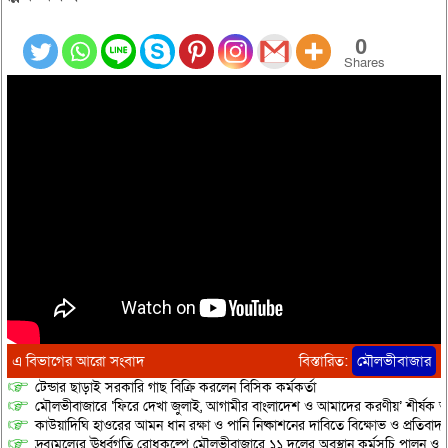
0
Shares
এ বিভাগের আরো সংবাদ
বিস্তারিত:
মৌলভীবাজার
টেন্ডার ছাড়াই সরকারি গাছ বিক্রি করলেন বিসিক কর্মকর্তা
মৌলভীবাজারে ‘ফিরে দেখা জুলাই, আগামীর বাংলাদেশ ও আমাদের করণীয়’ শীর্ষক আ
কাউয়াদিঘি হাওরের আমন ধান রক্ষা ও পানি নিষ্কাশনের দাবিতে বিক্ষোভ ও প্রতিবাদ
দ্রব্যমূল্যের ঊর্ধ্বগতি রোধকল্পে মৌলভীবাজারে ১১ দলের অবস্থান কর্মসূচি পালন ও স