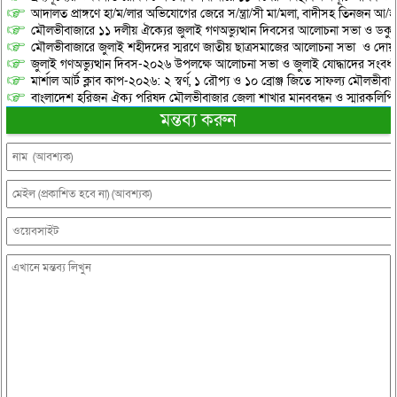
আদালত প্রাঙ্গণে হা/ম/লার অভিযোগের জেরে স/ন্ত্রা/সী মা/মলা, বাদীসহ তিনজন আ/হ
মৌলভীবাজারে ১১ দলীয় ঐক্যের জুলাই গণঅভ্যুত্থান দিবসের আলোচনা সভা ও ডকুমেন্
মৌলভীবাজারে জুলাই শহীদদের স্মরণে জাতীয় ছাত্রসমাজের আলোচনা সভা ও দোয়
জুলাই গণঅভ্যুত্থান দিবস-২০২৬ উপলক্ষে আলোচনা সভা ও জুলাই যোদ্ধাদের সংবর্ধ
মার্শাল আর্ট ক্লাব কাপ-২০২৬: ২ স্বর্ণ, ১ রৌপ্য ও ১০ ব্রোঞ্জ জিতে সাফল্য মৌলভীবাজ
বাংলাদেশ হরিজন ঐক্য পরিষদ মৌলভীবাজার জেলা শাখার মানববন্ধন ও স্মারকলিপি প
মন্তব্য করুন