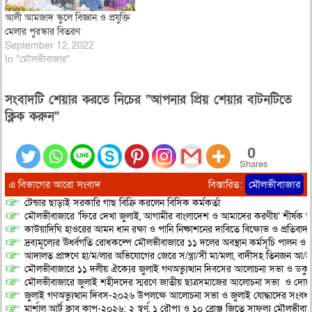
আলী আমজাদ স্কুলে বিজ্ঞান ও প্রযুক্তি
মেলার পুরস্কার বিতরণ
September 12, 2022
In "মৌলভীবাজার"
সংবাদটি শেয়ার করতে নিচের “আপনার প্রিয় শেয়ার বাটনটিতে
ক্লিক করুন”
0
Shares
এ বিভাগের আরো সংবাদ
বিস্তারিত:
মৌলভীবাজার
টেন্ডার ছাড়াই সরকারি গাছ বিক্রি করলেন বিসিক কর্মকর্তা
মৌলভীবাজারে ‘ফিরে দেখা জুলাই, আগামীর বাংলাদেশ ও আমাদের করণীয়’ শীর্ষক আ
কাউয়াদিঘি হাওরের আমন ধান রক্ষা ও পানি নিষ্কাশনের দাবিতে বিক্ষোভ ও প্রতিবাদ
দ্রব্যমূল্যের ঊর্ধ্বগতি রোধকল্পে মৌলভীবাজারে ১১ দলের অবস্থান কর্মসূচি পালন ও স
আদালত প্রাঙ্গণে হা/ম/লার অভিযোগের জেরে স/ন্ত্রা/সী মা/মলা, বাদীসহ তিনজন আ/হ
মৌলভীবাজারে ১১ দলীয় ঐক্যের জুলাই গণঅভ্যুত্থান দিবসের আলোচনা সভা ও ডকুমেন্
মৌলভীবাজারে জুলাই শহীদদের স্মরণে জাতীয় ছাত্রসমাজের আলোচনা সভা ও দোয়
জুলাই গণঅভ্যুত্থান দিবস-২০২৬ উপলক্ষে আলোচনা সভা ও জুলাই যোদ্ধাদের সংবর্ধ
মার্শাল আর্ট ক্লাব কাপ-২০২৬: ২ স্বর্ণ, ১ রৌপ্য ও ১০ ব্রোঞ্জ জিতে সাফল্য মৌলভীবাজ