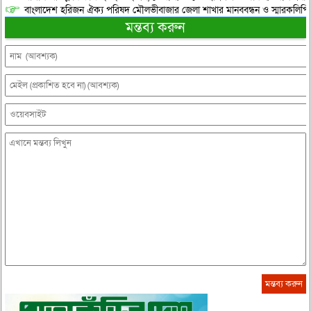
বাংলাদেশ হরিজন ঐক্য পরিষদ মৌলভীবাজার জেলা শাখার মানববন্ধন ও স্মারকলিপি প
মন্তব্য করুন