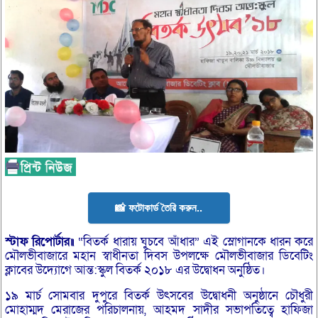
📸 ফটোকার্ড তৈরি করুন..
স্টাফ
রিপোর্টার॥
“বিতর্ক ধারায় ঘুচবে আঁধার” এই স্লোগানকে ধারন করে
মৌলভীবাজারে মহান স্বাধীনতা দিবস উপলক্ষে মৌলভীবাজার ডিবেটিং
ক্লাবের উদ্যোগে আন্ত:স্কুল বিতর্ক ২০১৮ এর উদ্বোধন অনুষ্ঠিত।
১৯ মার্চ সোমবার দুপুরে বিতর্ক উৎসবের উদ্বোধনী অনুষ্ঠানে চৌধুরী
মোহাম্মদ মেরাজের পরিচালনায়, আহমদ সাদীর সভাপতিত্বে হাফিজা