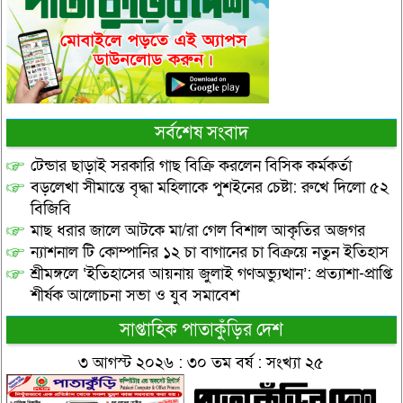
সর্বশেষ সংবাদ
টেন্ডার ছাড়াই সরকারি গাছ বিক্রি করলেন বিসিক কর্মকর্তা
বড়লেখা সীমান্তে বৃদ্ধা মহিলাকে পুশইনের চেষ্টা: রুখে দিলো ৫২
বিজিবি
মাছ ধরার জালে আটকে মা/রা গেল বিশাল আকৃতির অজগর
ন্যাশনাল টি কোম্পানির ১২ চা বাগানের চা বিক্রয়ে নতুন ইতিহাস
শ্রীমঙ্গলে ‘ইতিহাসের আয়নায় জুলাই গণঅভ্যুত্থান’: প্রত্যাশা-প্রাপ্তি
শীর্ষক আলোচনা সভা ও যুব সমাবেশ
সাপ্তাহিক পাতাকুঁড়ির দেশ
৩ আগস্ট ২০২৬ : ৩০ তম বর্ষ : সংখ্যা ২৫