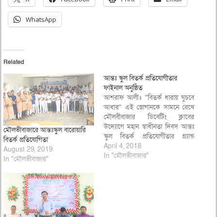
WhatsApp
Related
আন্তঃ স্কুল বিতর্ক প্রতিযোগীতার
ফাইনাল অনুষ্ঠিত
আশরাফ আলী॥ “বিতর্ক ধারায় ঘুচবে
আধার” এই স্লোগানকে সামনে রেখে
মৌলবীবাজার ডিবেটিং ক্লাবের
উদ্যোগে মহান স্বাধীনতা দিবস আন্তঃ
মৌলভীবাজারে আন্তঃস্কুল বারোয়ারি
স্কুল বিতর্ক প্রতিযোগীতার গ্র্যান্ড
বিতর্ক প্রতিযোগিতা
ফাইনাল, কর্মশালা ও পুরষ্কার বিতরণী
April 4, 2018
August 29, 2019
অনুষ্ঠিত হয়েছে। বুধবার ৪ এপ্রিল
In "মৌলভীবাজার"
In "মৌলভীবাজার"
দুপুরে মৌলভীবাজার সরকারি
কলেজের শহীদ জিয়া অডিটরিয়ামে
পুরষ্কার বিতরণী অনুষ্ঠানে ডিবেটিং
ক্লাবের সভাপতি আহমদ সাদীর
সভাপতিত্বে ও সাধারণ…