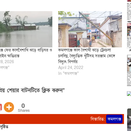
জে ফের কালবৈশাখি ঝড়ে বাড়িঘর ও
কমলগঞ্জে কাল বৈশাখী ঝড়ে ট্রেনচলা
লাইন ক্ষতিগ্রস্ত
চলবিঘ্ন, বৈদ্যুতিক খুঁটিসহ সরঞ্জাম ভেঙ্গে
28, 2026
বিদ্যুৎ বিপর্যয়
লগঞ্জ"
April 24, 2022
In "কমলগঞ্জ"
িয় শেয়ার বাটনটিতে ক্লিক করুন”
0
Shares
বিস্তারিত:
কমলগঞ্জ
ষ্ঠিত