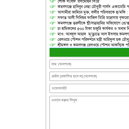
শোক সংবাদ ‘রসমোহন সিংহ’
কমলগঞ্জে হাবিবুন নেছা চৌধুরী গার্লস একাডেমি প
আসামীরা জামিনে মুক্ত, বাদীর পরিবারকে হু/মকি :
সফাত আলী সিনিয়র ফাজিল ডিগ্রি মাদ্রাসায় বৃক্ষরোপ
কমলগঞ্জে তরুণীকে শ্লী/লতাহানির অভিযোগে গ্রে/প্
চা শ্রমিকদের ৫০০ টাকা মজুরি কার্যকর ও অবাধ ন
মাও: আবদুল আহাদ মৃ/ত্যুতে আল ইসলাহ কমলগঞ
রেলওয়ে স্টেশন পরিদর্শনে মন্ত্রী আরিফুল হক চৌধু
শ্রীমঙ্গল ও কমলগঞ্জ রেলওয়ে স্টেশন আকস্মিক 