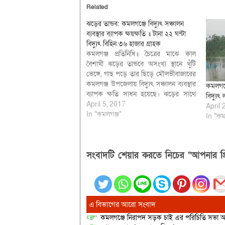
Related
ঝড়ের তান্ডব: কমলগঞ্জে বিদ্যুৎ সঞ্চালন
ব্যবস্থার ব্যাপক ক্ষয়ক্ষতি ॥ টানা ২২ ঘন্টা
বিদ্যুৎ বিহিন ৩৬ হাজার গ্রাহক
কমলগঞ্জ প্রতিনিধি॥ চৈত্রের মাঝে কাল
বৈশাখী ঝড়ের তান্ডবে অসংখ্য স্থানে খুঁটি
ভেঙ্গে, গাছ পড়ে তার ছিড়ে মৌলভীবাজারের
কমলগঞ্জ উপজেলায় বিদ্যুৎ সঞ্চালন ব্যবস্থার
কমলগঞ্
ব্যাপক ক্ষতি সাধন হয়েছে। ঝড়ের সাথে
বিদ্যুৎ 
সাথে ভারী বৃষ্টিপাতে কমলগঞ্জে জন জীবন
April 5, 2017
April 
বিপর্যস্ত হয়ে পড়েছে। ৩ এপ্রিল সোমবার
In "কমলগঞ্জ"
In "কম
ঝড় বৃষ্টির শুরুর আগে বিকাল ৪টা থেকে
বিদ্যুৎ সরবরাহ বন্ধ…
সংবাদটি শেয়ার করতে নিচের “আপনার প্র
এ বিভাগের আরো সংবাদ
কমলগঞ্জে নিরাপদ সড়ক চাই এর পরিচিতি সভা অনু