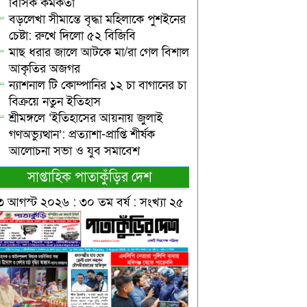
বিসিক কর্মকর্তা
বড়লেখা সীমান্তে বৃদ্ধা মহিলাকে পুশইনের
চেষ্টা: রুখে দিলো ৫২ বিজিবি
মাছ ধরার জালে আটকে মা/রা গেল বিশাল
আকৃতির অজগর
ন্যাশনাল টি কোম্পানির ১২ চা বাগানের চা
বিক্রয়ে নতুন ইতিহাস
শ্রীমঙ্গলে ‘ইতিহাসের আয়নায় জুলাই
গণঅভ্যুত্থান’: প্রত্যাশা-প্রাপ্তি শীর্ষক
আলোচনা সভা ও যুব সমাবেশ
সাপ্তাহিক পাতাকুঁড়ির দেশ
৩ আগস্ট ২০২৬ : ৩০ তম বর্ষ : সংখ্যা ২৫