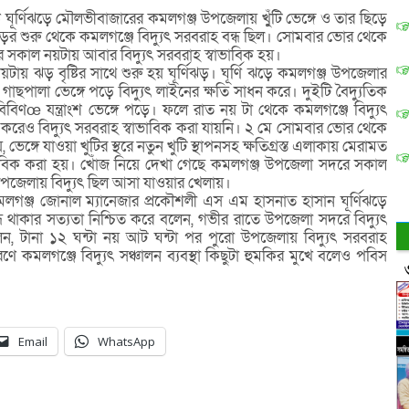
ট ঘূর্ণিঝড়ে মৌলভীবাজারের কমলগঞ্জ উপজেলায় খ্ুঁটি ভেঙ্গে ও তার ছিড়ে
িঝড়ের শুরু থেকে কমলগঞ্জে বিদ্যুৎ সরবরাহ বন্ধ ছিল। সোমবার ভোর থেকে
 পর সকাল নয়টায় আবার বিদ্যুৎ সরবরাহ স্বাভাবিক হয়।
ায় ঝড় বৃষ্টির সাথে শুরু হয় ঘূর্ণিঝড়। ঘূর্ণি ঝড়ে কমলগঞ্জ উপজেলার
গাছপালা ভেঙ্গে পড়ে বিদ্যুৎ লাইনের ক্ষতি সাধন করে। দুইটি বৈদ্যুতিক
বিবিণœ যন্ত্রাংশ ভেঙ্গে পড়ে। ফলে রাত নয় টা থেকে কমলগঞ্জে বিদ্যুৎ
া করেও বিদ্যুৎ সরবরাহ স্বাভাবিক করা যায়নি। ২ মে সোমবার ভোর থেকে
 ভেঙ্গে যাওয়া খুটির স্থরে নতুন খুটি স্থাপনসহ ক্ষতিগ্রস্ত এলাকায় মেরামত
ভাবিক করা হয়। খোঁজ নিয়ে দেখা গেছে কমলগঞ্জ উপজেলা সদরে সকাল
 উপজেলায় বিদ্যুৎ ছিল আসা যাওয়ার খেলায়।
কমলগঞ্জ জোনাল ম্যানেজার প্রকৌশলী এস এম হাসনাত হাসান ঘূর্ণিঝড়ে
হ বন্ধ থাকার সত্যতা নিশ্চিত করে বলেন, গভীর রাতে উপজেলা সদরে বিদ্যুৎ
, টানা ১২ ঘন্টা নয় আট ঘন্টা পর পুরো উপজেলায় বিদ্যুৎ সরবরাহ
 কমলগঞ্জে বিদ্যুৎ সঞ্চালন ব্যবস্থা কিছুটা হুমকির মুখে বলেও পবিস
Email
WhatsApp