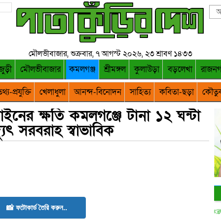
মৌলভীবাজার, শুক্রবার, ৭ আগস্ট ২০২৬, ২৩ শ্রাবণ ১৪৩৩
জুড়ী
মৌলভীবাজার
কমলগঞ্জ
শ্রীমঙ্গল
কুলাউড়া
বড়লেখা
রাজন
থ্য-প্রযুক্তি
খেলাধুলা
আনন্দ-বিনোদন
সাহিত্য
কবিতা-ছড়া
কৌতু
 লাইনের ক্ষতি কমলগঞ্জে টানা ১২ ঘন্টা
যুৎ সরবরাহ স্বাভাবিক
📸 ফটোকার্ড তৈরি করুন..