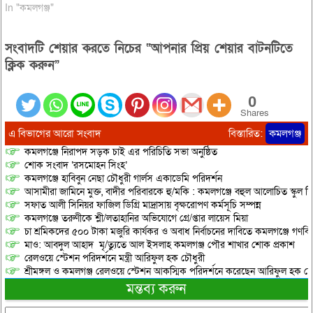
এবং লোকসংগীত শিল্পী দোনা
In "কমলগঞ্জ"
নারেঙবাম ও লানসানা চানুসহ ভারতের
মণিপুর থেকে আসা শিল্পীরা
সংবাদটি শেয়ার করতে নিচের “আপনার প্রিয় শেয়ার বাটনটিতে
সাংস্কৃতিক পরিবেশনায় উপস্থাপন
করবেন। বাংলাদেশ পোরৈ অপোকপা
ক্লিক করুন”
মরুপ-এর আয়োজনে ও ইপসা’র
সহযোগিতায়…
0
Shares
এ বিভাগের আরো সংবাদ
বিস্তারিত:
কমলগঞ্জ
কমলগঞ্জে নিরাপদ সড়ক চাই এর পরিচিতি সভা অনুষ্ঠিত
শোক সংবাদ ‘রসমোহন সিংহ’
কমলগঞ্জে হাবিবুন নেছা চৌধুরী গার্লস একাডেমি পরিদর্শন
আসামীরা জামিনে মুক্ত, বাদীর পরিবারকে হু/মকি : কমলগঞ্জে বহুল আলোচিত স্কুল শি
সফাত আলী সিনিয়র ফাজিল ডিগ্রি মাদ্রাসায় বৃক্ষরোপণ কর্মসূচি সম্পন্ন
কমলগঞ্জে তরুণীকে শ্লী/লতাহানির অভিযোগে গ্রে/প্তার লায়েস মিয়া
চা শ্রমিকদের ৫০০ টাকা মজুরি কার্যকর ও অবাধ নির্বাচনের দাবিতে কমলগঞ্জে গণবি
মাও: আবদুল আহাদ মৃ/ত্যুতে আল ইসলাহ কমলগঞ্জ পৌর শাখার শোক প্রকাশ
রেলওয়ে স্টেশন পরিদর্শনে মন্ত্রী আরিফুল হক চৌধুরী
শ্রীমঙ্গল ও কমলগঞ্জ রেলওয়ে স্টেশন আকস্মিক পরিদর্শনে করেছেন আরিফুল হক চৌ
মন্তব্য করুন