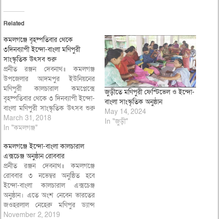
Related
কমলগঞ্জে বৃহষ্পতিবার থেকে
৩দিনব্যাপী ইন্দো-বাংলা মণিপুরী
সাংস্কৃতিক উৎসব শুরু
প্রনীত রঞ্জন দেবনাথ॥ কমলগঞ্জ
উপজেলার আদমপুর ইউনিয়নের
মণিপুরী কালচারাল কমপ্লেক্সে
জুড়ীতে মণিপুরী ফেস্টিভেল ও ইন্দো-
বৃহষ্পতিবার থেকে ৩ দিনব্যাপী ইন্দো-
বাংলা সাংস্কৃতিক অনুষ্ঠান
বাংলা মণিপুরী সাংস্কৃতিক উৎসব শুরু
May 14, 2024
হতে যাচ্ছে। বৃহস্পতিবার বিকাল ৪
March 31, 2018
In "জুড়ী"
টায় উদ্বোধনী অনুষ্ঠানে অনুষ্ঠানে প্রধান
In "কমলগঞ্জ"
অতিথি হিসাবে উপস্থিত থাকবেন অর্থ
কমলগঞ্জে ইন্দো-বাংলা কালচারাল
প্রতিমন্ত্রী এম এ মান্নান এমপি। বিশেষ
এক্সচেঞ্জ অনুষ্ঠান রোববার
অতিথি হিসাবে উপস্থিত থাকবেন
প্রনীত রঞ্জন দেবনাথ॥ কমলগঞ্জে
মৌলভীবাজার-২ আসনের সংসদ
রোববার ৩ নভেম্বর অনুষ্ঠিত হবে
সদস্য মোঃ আব্দুল…
ইন্দো-বাংলা কালচারাল এক্সচেঞ্জ
অনুষ্ঠান। এতে অংশ নেবেন ভারতের
জওহরলাল নেহেরু মণিপুর ড্যান্স
অ্যাকাডেমি, ওয়ার্ল্ড থাং-টা ফেডারেশন
November 2, 2019