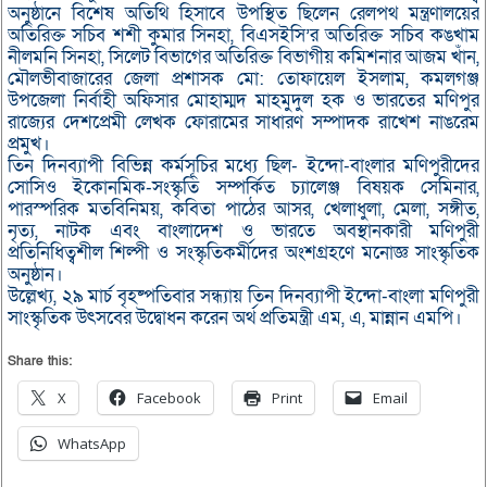
অনুষ্ঠানে বিশেষ অতিথি হিসাবে উপস্থিত ছিলেন রেলপথ মন্ত্রণালয়ের
অতিরিক্ত সচিব শশী কুমার সিনহা, বিএসইসি’র অতিরিক্ত সচিব কঙখাম
নীলমনি সিনহা, সিলেট বিভাগের অতিরিক্ত বিভাগীয় কমিশনার আজম খাঁন,
মৌলভীবাজারের জেলা প্রশাসক মো: তোফায়েল ইসলাম, কমলগঞ্জ
উপজেলা নির্বাহী অফিসার মোহাম্মদ মাহমুদুল হক ও ভারতের মণিপুর
রাজ্যের দেশপ্রেমী লেখক ফোরামের সাধারণ সম্পাদক রাখেশ নাঙরেম
প্রমুখ।
তিন দিনব্যাপী বিভিন্ন কর্মসূচির মধ্যে ছিল- ইন্দো-বাংলার মণিপুরীদের
সোসিও ইকোনমিক-সংস্কৃতি সম্পর্কিত চ্যালেঞ্জ বিষয়ক সেমিনার,
পারস্পরিক মতবিনিময়, কবিতা পাঠের আসর, খেলাধুলা, মেলা, সঙ্গীত,
নৃত্য, নাটক এবং বাংলাদেশ ও ভারতে অবস্থানকারী মণিপুরী
প্রতিনিধিত্বশীল শিল্পী ও সংস্কৃতিকর্মীদের অংশগ্রহণে মনোজ্ঞ সাংস্কৃতিক
অনুষ্ঠান।
উল্লেখ্য, ২৯ মার্চ বৃহষ্পতিবার সন্ধ্যায় তিন দিনব্যাপী ইন্দো-বাংলা মণিপুরী
সাংস্কৃতিক উৎসবের উদ্বোধন করেন অর্থ প্রতিমন্ত্রী এম, এ, মান্নান এমপি।
Share this:
X
Facebook
Print
Email
WhatsApp