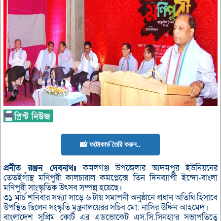
📸 ফটোকার্ড তৈরি করুন..
প্রনীত রঞ্জন দেবনাথ॥
কমলগঞ্জ উপজেলার আদমপুর ইউনিয়নের
তেতইগাঁস্থ মণিপুরী কালচারাল কমপ্লেক্সে তিন দিনব্যাপী ইন্দো-বাংলা
মণিপুরী সাংস্কৃতিক উৎসব সম্পন্ন হয়েছে।
৩১ মার্চ শনিবার সন্ধ্যা সাড়ে ৬ টায় সমাপনী অনুষ্ঠানে প্রধান অতিথি হিসাবে
উপস্থিত ছিলেন সংস্কৃতি মন্ত্রনালয়েরর সচিব মো: নাসির উদ্দিন আহমেদ।
বাংলাদেশ সুপ্রিম কোর্ট এর এডভোকেট এস.সি.সিনহা’র সভাপতিত্বে