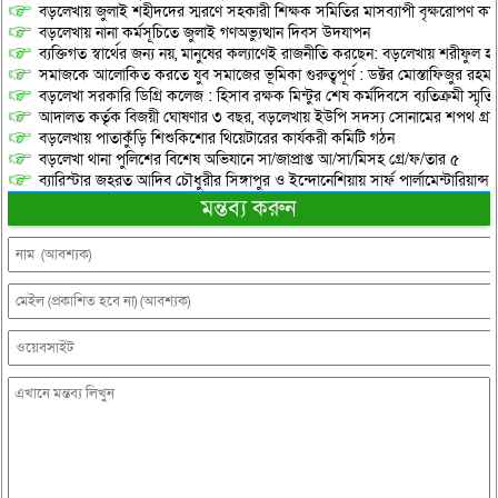
বড়লেখায় জুলাই শহীদদের স্মরণে সহকারী শিক্ষক সমিতির মাসব্যাপী বৃক্ষরোপণ কর্ম
বড়লেখায় নানা কর্মসূচিতে জুলাই গণঅভ্যুত্থান দিবস উদযাপন
ব্যক্তিগত স্বার্থের জন্য নয়, মানুষের কল্যাণেই রাজনীতি করছেন: বড়লেখায় শরীফুল হ
সমাজকে আলোকিত করতে যুব সমাজের ভূমিকা গুরুত্বপূর্ণ : ডক্টর মোস্তাফিজুর রহম
বড়লেখা সরকারি ডিগ্রি কলেজ : হিসাব রক্ষক মিন্টুর শেষ কর্মদিবসে ব্যতিক্রমী স্মৃ
আদালত কর্তৃক বিজয়ী ঘোষণার ৩ বছর, বড়লেখায় ইউপি সদস্য সোনামের শপথ গ্র
বড়লেখায় পাতাকুঁড়ি শিশুকিশোর থিয়েটারের কার্যকরী কমিটি গঠন
বড়লেখা থানা পুলিশের বিশেষ অভিযানে সা/জাপ্রাপ্ত আ/সা/মিসহ গ্রে/ফ/তার ৫
ব্যারিস্টার জহরত আদিব চৌধুরীর সিঙ্গাপুর ও ইন্দোনেশিয়ায় সার্ফ পার্লামেন্টারিয়ান্স স্
মন্তব্য করুন