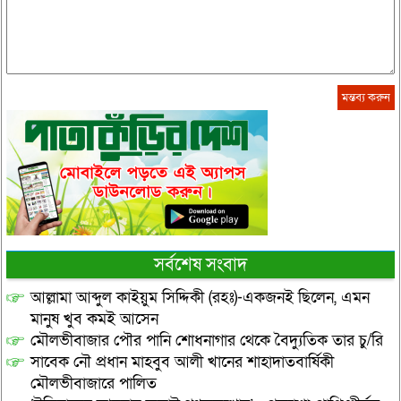
সর্বশেষ সংবাদ
আল্লামা আব্দুল কাইয়ুম সিদ্দিকী (রহঃ)-একজনই ছিলেন, এমন
মানুষ খুব কমই আসেন
মৌলভীবাজার পৌর পানি শোধনাগার থেকে বৈদ্যুতিক তার চু/রি
সাবেক নৌ প্রধান মাহবুব আলী খানের শাহাদাতবার্ষিকী
মৌলভীবাজারে পালিত