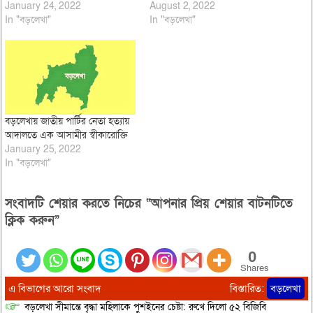
January 24, 2022
August 2, 2022
In "বড়লেখা"
In "বড়লেখা"
বড়লেখায় জাতীয় পার্টির নেতা হত্যায়
আদালতে এক আসামীর স্বীকারোক্তি
January 25, 2022
In "বড়লেখা"
সংবাদটি শেয়ার করতে নিচের “আপনার প্রিয় শেয়ার বাটনটিতে
ক্লিক করুন”
0
Shares
এ বিভাগের আরো সংবাদ
বিস্তারিত:
বড়লেখা
বড়লেখা সীমান্তে বৃদ্ধা মহিলাকে পুশইনের চেষ্টা: রুখে দিলো ৫২ বিজিবি