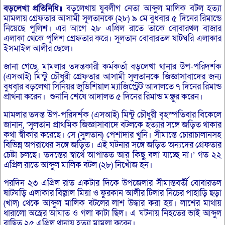
বড়লেখা
প্রতিনিধি॥
বড়লেখায় যুবলীগ নেতা আব্দুল মালিক বটল হত্যা
মামলায় গ্রেফতার আসামী সুলতানকে (২৮) ৯ মে বুধবার ৫ দিনের রিমান্ডে
নিয়েছে পুলিশ। এর আগে ২৮ এপ্রিল রাতে তাকে বোবারথল বাজার
এলাকা থেকে পুলিশ গ্রেফতার করে। সুলতান বোবারতল ষাটঘরি এলাকার
ইসমাইল আলীর ছেলে।
জানা গেছে, মামলার তদন্তকারী কর্মকর্তা বড়লেখা থানার উপ-পরিদর্শক
(এসআই) মিন্টু চৌধুরী গ্রেফতার আসামী সুলতানকে জিজ্ঞাসাবাদের জন্য
বুধবার বড়লেখা সিনিয়র জুডিশিয়াল ম্যাজিস্ট্রেট আদালতে ৭ দিনের রিমান্ড
প্রার্থনা করেন। শুনানি শেষে আদালত ৫ দিনের রিমান্ড মঞ্জুর করেন।
মামলার তদন্ত উপ-পরিদর্শক (এসআই) মিন্টু চৌধুরী বৃহস্পতিবার বিকেলে
জানান, ‘সুলতান প্রাথমিক জিজ্ঞাসাবাদে বটলকে হত্যার সঙ্গে জড়িত থাকার
কথা স্বীকার করেছে। সে (সুলতান) পেশাদার খুনি। সীমান্তে চোরাচালানসহ
বিভিন্ন অপরাধের সঙ্গে জড়িত। এই ঘটনার সঙ্গে জড়িত অন্যদের গ্রেফতার
চেষ্টা চলছে। তদন্তের স্বার্থে আপাতত আর কিছু বলা যাচ্ছে না।’ গত ২২
এপ্রিল রাতে আব্দুল মালিক বটল (২৮) নিখোঁজ হন।
পরদিন ২৩ এপ্রিল রাত একটার দিকে উপজেলার সীমান্তবর্তী বোবারতল
ষাটঘড়ি এলাকার বিল্লাল মিয়া ও ফুরকান আলীর টিলার নিচের পাহাড়ি ছড়া
(খাল) থেকে আব্দুল মালিক বটলের লাশ উদ্ধার করা হয়। লাশের মাথায়
ধারালো অস্ত্রের আঘাত ও গলা কাটা ছিল। এ ঘটনায় নিহতের ভাই আব্দুল
বাছিত ২৫ এপ্রিল থানায় হত্যা মামলা করেন।