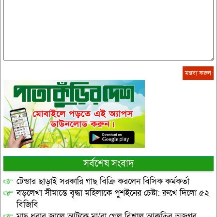
সর্বশেষ সংবাদ
টেন্ডার ছাড়াই সরকারি গাছ বিক্রি করলেন বিসিক কর্মকর্তা
বড়লেখা সীমান্তে বৃদ্ধা মহিলাকে পুশইনের চেষ্টা: রুখে দিলো ৫২
বিজিবি
মাছ ধরার জালে আটকে মা/রা গেল বিশাল আকৃতির অজগর