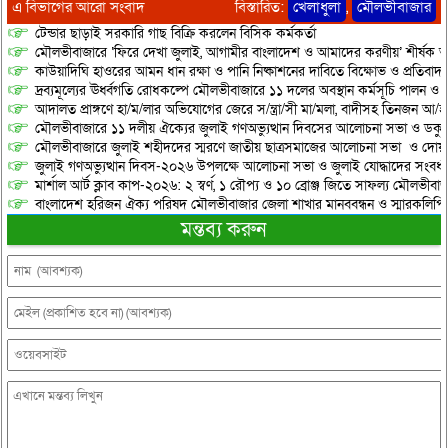
এ বিভাগের আরো সংবাদ
বিস্তারিত:
খেলাধুলা
,
মৌলভীবাজার
টেন্ডার ছাড়াই সরকারি গাছ বিক্রি করলেন বিসিক কর্মকর্তা
মৌলভীবাজারে ‘ফিরে দেখা জুলাই, আগামীর বাংলাদেশ ও আমাদের করণীয়’ শীর্ষক আ
কাউয়াদিঘি হাওরের আমন ধান রক্ষা ও পানি নিষ্কাশনের দাবিতে বিক্ষোভ ও প্রতিবাদ
দ্রব্যমূল্যের ঊর্ধ্বগতি রোধকল্পে মৌলভীবাজারে ১১ দলের অবস্থান কর্মসূচি পালন ও স
আদালত প্রাঙ্গণে হা/ম/লার অভিযোগের জেরে স/ন্ত্রা/সী মা/মলা, বাদীসহ তিনজন আ/হ
মৌলভীবাজারে ১১ দলীয় ঐক্যের জুলাই গণঅভ্যুত্থান দিবসের আলোচনা সভা ও ডকুমেন্
মৌলভীবাজারে জুলাই শহীদদের স্মরণে জাতীয় ছাত্রসমাজের আলোচনা সভা ও দোয়
জুলাই গণঅভ্যুত্থান দিবস-২০২৬ উপলক্ষে আলোচনা সভা ও জুলাই যোদ্ধাদের সংবর্ধ
মার্শাল আর্ট ক্লাব কাপ-২০২৬: ২ স্বর্ণ, ১ রৌপ্য ও ১০ ব্রোঞ্জ জিতে সাফল্য মৌলভীবাজ
বাংলাদেশ হরিজন ঐক্য পরিষদ মৌলভীবাজার জেলা শাখার মানববন্ধন ও স্মারকলিপি প
মন্তব্য করুন