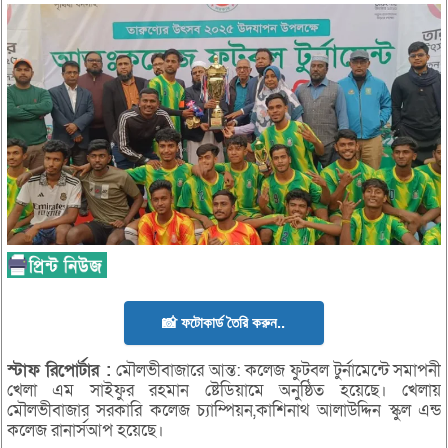
📸 ফটোকার্ড তৈরি করুন..
স্টাফ
রিপোর্টার :
মৌলভীবাজারে আন্ত: কলেজ ফুটবল টুর্নামেন্টে সমাপনী
খেলা এম সাইফুর রহমান ষ্টেডিয়ামে অনুষ্ঠিত হয়েছে। খেলায়
মৌলভীবাজার সরকারি কলেজ চ্যাম্পিয়ন,কাশিনাথ আলাউদ্দিন স্কুল এন্ড
কলেজ রানার্সআপ হয়েছে।