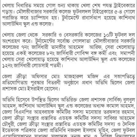
খেলায় নিধারিত সময়ে গোল শুন্য থাকায় খেলা শেষ পযন্ত ট্রাইবেকারে
গড়ায়। মৌলভীবাজার সরকারি কলেজ ফুটবলদল টাইব্রেকারে ৫-৪ গোলে
পরাজিত করে চ্যাম্পিয়ন হয়। টুর্নামেন্টে রানার্সআপ হয়েছে কাশিনাথ
আলাউদ্দিন স্কুল এন্ড কলেজ।
খেলায় জেলা থেকে সরকারি ও বেসরকারি কলেজের ১০টি ফুটবল দল
অংশগ্রহণ করে। টুর্নামেন্টের সর্বোচ্চ গোলদাতা মৌলভীবাজার সরকারি
কলেজের ৭নং জার্সিধারী তানভীর আহমেদ আরিফ, সেরা খেলোয়াড়
হয়েছে একই কলেজের ৮নং জার্সিধারী গোবিন্দ বঙ্গ কর্মী এবং সমাপনী
খেলায় সেরা খেলোয়াড় হয়েছে কাশিনাথ আলাউদ্দিন স্কুল এন্ড কলেজের
১২নং জার্সিধারী লোডসাই পতমী।
জেলা ক্রীড়া অফিসার মোঃ মাজহারুল মজিদ এর সভাপতিত্বে
প্রতিযোগিতায় পুরস্কার বিতরনী অনুষ্ঠানে প্রধান অতিথি ছিলেন জেলা
প্রশাসক মোঃ ইসরাইল হোসেন।
অতিথি হিসেবে উপস্থিত ছিলেন অতিরিক্ত জেলা প্রশাসক (সার্বিক) বুলবুল
আহমদ, কাশিনাথ আলাউদ্দিন স্কুল এন্ড কলেজের অধ্যক্ষ কামাল আহমদ,
জেলা বিএনপির আহব্বায়ক কমিটির সদস্য মনোয়ার তরফদার রহমান,
জেলা ক্রীড়া সংস্থার প্রস্তাবিত এডহক কমিটির সদস্য সাব্বির আহমেদ
চৌধুরী, জেলা ক্রীড়া সংস্থার প্রস্তাবিত এডহক কমিটির সদস্য ও দৈনিক
ইত্তেফাক পত্রিকার জেলা প্রতিনিধি নজরুল ইসলাম মুহিব, জেলা ফুটবল
এসোসিয়েশনের সাধারণ সম্পাদক তনজু খান ও বিভিন্ন বিদ্যালয়ের