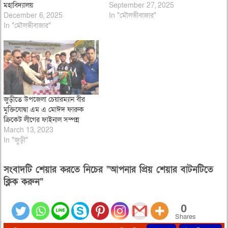
মহাবিদ্যালয়
September 27, 2025
December 6, 2025
In "মৌলভীবাজার"
In "মৌলভীবাজার"
জুড়ীতে উপজেলা চেয়ারম্যান বীর
মুক্তিযোদ্বা এম এ মোঈদ ফারুক
ক্রিকেট লীগের ফাইনাল সম্পন্ন
March 13, 2023
In "জুড়ী"
সংবাদটি শেয়ার করতে নিচের “আপনার প্রিয় শেয়ার বাটনটিতে
ক্লিক করুন”
0
Shares