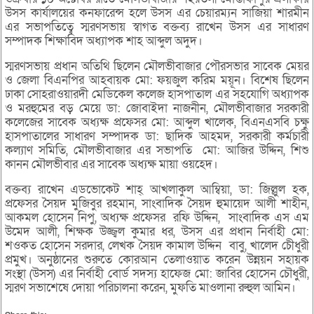
উসস কার্যালয়ের কনফারেন্স হলে উসস এর চেয়ারম্যন সাজিয়া শারমীন
এর সভাপতিত্বে স্মরণসভায় স্বাগত বক্তব্য রাখেন উসস এর সাধারণ
সম্পাদক শিক্ষাবিদ অধ্যাপক শাহ আব্দুল অদুদ।
স্মরণসভায় প্রধান অতিথি ছিলেন মৌলভীবাজার পৌরসভার সাবেক মেয়র
ও জেলা বিএনপির আহবায়ক মো: ফয়জুল করিম ময়ূন। বিশেষ ছিলেন
ঢাকা সোহরাওয়ারদী মেডিকেল কলেজ হাসপাতাল এর সহযোগি অধ্যাপক
ও মরহুমের বড় মেয়ে ডা: জোবাইদা নাজনীন, মৌলভীবাজার সরকারী
কলেজের সাবেক অধ্যক্ষ প্রফেসর মো: আব্দুল খালেক, বিএনএসবি চক্ষু
হাসপাতালের সাধারণ সম্পাদক ডা: ছাদিক আহমদ, সরকারী কর্মচারী
কল্যাণ সমিতি, মৌলভীবাজার এর সভাপতি মো: আজির উদ্দিন, শিশু
কানন মৌলভীবার এর সাবেক অধ্যক্ষ মায়া ওয়হেদ।
বক্তব্য রাখেন এডভোকেট শাহ্ আখলাকুল আম্বিয়া, ডা: জিল্লুল হক,
প্রফেসর সৈয়দ মুজিবুর রহমান, সাংবাদিক সৈয়দ হুমায়েদ আলী শাহীন,
আকমল হোসেন নিপু, অধ্যক্ষ প্রফেসর রফি উদ্দিন, সাংবাদিক এস এম
উমেদ আলী, শিক্ষক উজ্জ্বল কুমার ধর, উসস এর প্রধান নির্বাহী মো:
শওকত হোসেন সরদার, লেখক সৈয়দ কামাল উদ্দিন বাবু, খালেদ চেীধুরী
প্রমুখ। অনুষ্ঠানের শুরুতে কোরআন তেলাওয়াত করেন উন্নয়ন সহায়ক
সংস্থা (উসস) এর নির্বাহী বোর্ড সদস্য হাফেজ মো: জাবির হোসেন চৌধুরী,
স্মরণ সভাশেষে দোয়া পরিচালনা করেন, মুফতি মাওলানা রুহুল আমিন।