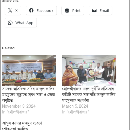
Share this:
X
Facebook
Print
Email
WhatsApp
Related
সাবেক অতিরিক্ত সচিব আব্দুল কাদির
মৌলভীবাজার জেলা দুর্নীতি প্রতিরোধ
মাহমুদের মৃত্যুতে স্মরণ সভা ও দোয়া
কমিটি সাবেক সভাপতি আব্দুল কাদির
অনুষ্ঠিত
মাহমুদকে সংবর্ধনা
November 3, 2024
March 5, 2024
In "মৌলভীবাজার"
In "মৌলভীবাজার"
আব্দুল কাদির মাহমুদ স্মরণে
শোকসভা অনুষ্ঠিত