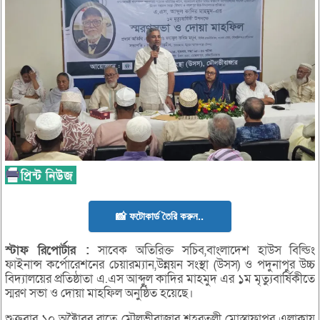
📸 ফটোকার্ড তৈরি করুন..
স্টাফ রিপোর্টার :
সাবেক অতিরিক্ত সচিব,বাংলাদেশ হাউস বিল্ডিং
ফাইনান্স কর্পোরেশনের চেয়ারম্যান,উন্নয়ন সংস্থা (উসস) ও পদুনাপুর উচ্চ
বিদ্যালয়ের প্রতিষ্ঠাতা এ.এস আব্দুল কাদির মাহমুদ এর ১ম মৃত্যুবার্ষিকীতে
স্মরণ সভা ও দোয়া মাহফিল অনুষ্ঠিত হয়েছে।
শুক্রবার ১০ অক্টৈাবর রাতে মৌলভীবাজার শহরতলী মোস্তাফাপুর এলাকায়