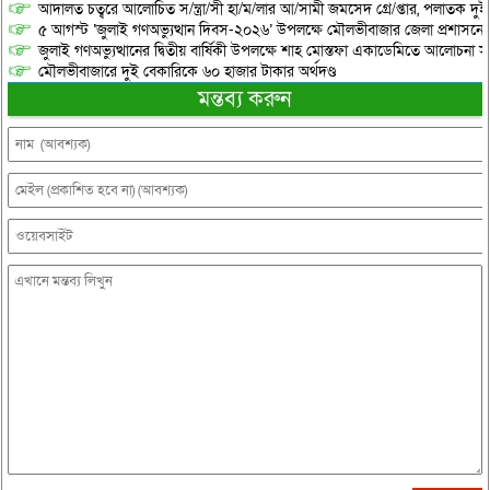
আদালত চত্বরে আলোচিত স/ন্ত্রা/সী হা/ম/লার আ/সামী জমসেদ গ্রে/প্তার, পলাতক দুই
৫ আগস্ট ‘জুলাই গণঅভ্যুত্থান দিবস-২০২৬’ উপলক্ষে মৌলভীবাজার জেলা প্রশাসনের 
জুলাই গণঅভ্যুত্থানের দ্বিতীয় বার্ষিকী উপলক্ষে শাহ মোস্তফা একাডেমিতে আলোচনা সভ
মৌলভীবাজারে দুই বেকারিকে ৬০ হাজার টাকার অর্থদণ্ড
মন্তব্য করুন