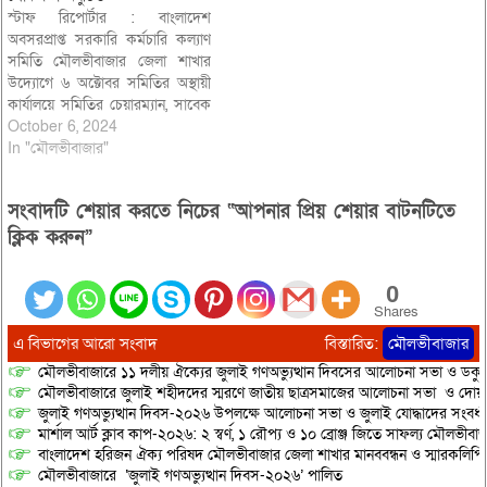
স্টাফ রিপোর্টার : বাংলাদেশ
অবসরপ্রাপ্ত সরকারি কর্মচারি কল্যাণ
সমিতি মৌলভীবাজার জেলা শাখার
উদ্যোগে ৬ অক্টোবর সমিতির অস্থায়ী
কার্যালয়ে সমিতির চেয়ারম্যান, সাবেক
অতিরিক্ত সচিব, উন্নয়ন সহায়ক সংস্থা
October 6, 2024
(উসস) এর প্রতিষ্ঠাতা, পুদিনাপুর উচ্চ
In "মৌলভীবাজার"
বিদ্যুালয়ের প্রতিষ্ঠাতা সদ্য প্রয়াত এ
এস আব্দুল কাদির মাহমুদ স্মরণে এক
সংবাদটি শেয়ার করতে নিচের “আপনার প্রিয় শেয়ার বাটনটিতে
স্মরণসভা অনুষ্ঠিত হয়। ভারপ্রাপ্ত
চেয়ারম্য আজির উদ্দিন চৌধুরীর…
ক্লিক করুন”
0
Shares
এ বিভাগের আরো সংবাদ
বিস্তারিত:
মৌলভীবাজার
মৌলভীবাজারে ১১ দলীয় ঐক্যের জুলাই গণঅভ্যুত্থান দিবসের আলোচনা সভা ও ডকুমেন্
মৌলভীবাজারে জুলাই শহীদদের স্মরণে জাতীয় ছাত্রসমাজের আলোচনা সভা ও দোয়
জুলাই গণঅভ্যুত্থান দিবস-২০২৬ উপলক্ষে আলোচনা সভা ও জুলাই যোদ্ধাদের সংবর্ধ
মার্শাল আর্ট ক্লাব কাপ-২০২৬: ২ স্বর্ণ, ১ রৌপ্য ও ১০ ব্রোঞ্জ জিতে সাফল্য মৌলভীবাজ
বাংলাদেশ হরিজন ঐক্য পরিষদ মৌলভীবাজার জেলা শাখার মানববন্ধন ও স্মারকলিপি প
মৌলভীবাজারে ‘জুলাই গণঅভ্যুত্থান দিবস-২০২৬’ পালিত