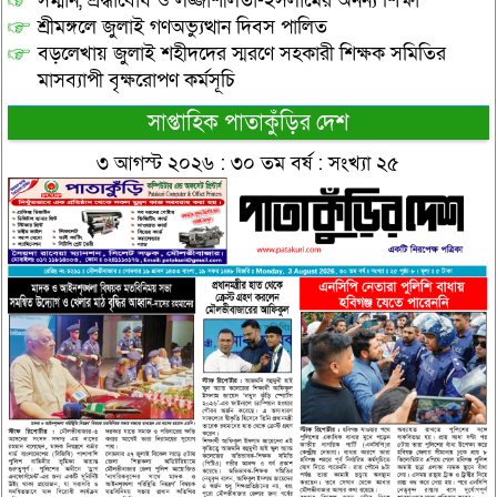
সম্মান, শ্রদ্ধাবোধ ও লজ্জাশীলতা-ইসলামের অনন্য শিক্ষা
শ্রীমঙ্গলে জুলাই গণঅভ্যুত্থান দিবস পালিত
বড়লেখায় জুলাই শহীদদের স্মরণে সহকারী শিক্ষক সমিতির
মাসব্যাপী বৃক্ষরোপণ কর্মসূচি
সাপ্তাহিক পাতাকুঁড়ির দেশ
৩ আগস্ট ২০২৬ : ৩০ তম বর্ষ : সংখ্যা ২৫