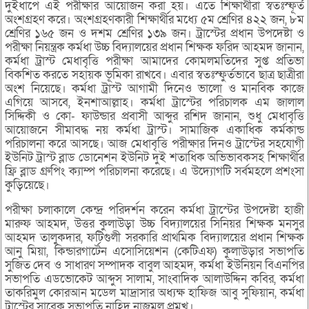
দুইধাপে এই পরীক্ষার আয়োজন করা হয়। এতে শিক্ষার্থীরা স্বতঃস্ফূর্ত
অংশগ্রহণ করে। অংশগ্রহণকারী শিক্ষার্থীর মধ্যে ৫ম শ্রেণির ৪২২ জন, ৮ম
শ্রেণির ১৬৫ জন ও দশম শ্রেণির ১৩৯ জন। ট্রাস্টের প্রধান উপদেষ্টা ও
পরীক্ষা নিয়ন্ত্রক কর্মধা উচ্চ বিদ্যালয়ের প্রধান শিক্ষক ফরিদ আহমদ জানান,
কর্মধা ট্রাস্ট মেধাবৃত্তি পরীক্ষা আমাদের কোমলমতিদের সুপ্ত প্রতিভা
বিকশিত করতে সহায়ক ভূমিকা রাখবে। এবার স্বতঃস্ফুর্তভাবে ছাত্র ছাত্রীরা
অংশ নিয়েছে। কর্মধা ট্রাস্ট আগামী দিনেও ভালো ও মানবিক কাজে
এগিয়ে আসবে, ইনশাআল্লাহ। কর্মধা ট্রাস্টের পরিচালক এম জালাল
সিদ্দিকী ও কো- ফাউন্ডার প্রবাসী আব্দুর রশিদ জানান, শুধু মেধাবৃত্তি
আয়োজনে সীমাবদ্ধ নয় কর্মধা ট্রাস্ট। সামাজিক একাধিক কর্মকান্ড
পরিচালনা করে আসছে। আজ মেধাবৃত্তি পরীক্ষার দিনও ট্রাস্টের সহযোগী
ইউনিট ট্রাস্ট ব্লাড ডোনেশন ইউনিট দুই শতাধিক অভিভাবকসহ শিক্ষার্থীর
ফ্রি ব্লাড গ্রুপিং ক্যাম্প পরিচালনা করেছে। এ উদ্যোগটি সর্বমহলে প্রশংসা
কুড়িয়েছে।
পরীক্ষা চলাকালে কেন্দ্র পরিদর্শন করেন কর্মধা ট্রাস্টের উপদেষ্টা হাজী
মারুফ আহমদ, উত্তর কুলাউড়া উচ্চ বিদ্যালয়ের সিনিয়র শিক্ষক মনসুর
আহমদ তালুকদার, ফটিগুলী সরকারি প্রাথমিক বিদ্যালয়ের প্রধান শিক্ষক
আনু মিয়া, কিন্ডারগার্টেন এসোসিয়েশন (কেটিএফ) কুলাউড়ার সভাপতি
সুজিত দেব ও সাধারণ সম্পাদক বাবুল আহমদ, কর্মধা ইউনিয়ন বিএনপির
সভাপতি এডভোকেট আব্দুস সালাম, সাংবাদিক আলাউদ্দিন কবির, কর্মধা
তাকরিমুল কোরআন মডেল মাদ্রাসার অধ্যক্ষ হাফিজ আবু সুফিয়ান, কর্মধা
ট্রাস্টের সাবেক সভাপতি নাহিদ নাজমুল প্রমুখ।