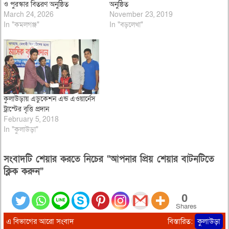
ও পুরস্কার বিতরণ অনুষ্ঠিত
অনুষ্ঠিত
March 24, 2026
November 23, 2019
In "কমলগঞ্জ"
In "বড়লেখা"
কুলাউড়ায় এডুকেশন এন্ড এওয়ার্নেস
ট্রাস্টের বৃত্তি প্রদান
February 5, 2018
In "কুলাউড়া"
সংবাদটি শেয়ার করতে নিচের “আপনার প্রিয় শেয়ার বাটনটিতে
ক্লিক করুন”
0
Shares
এ বিভাগের আরো সংবাদ
বিস্তারিত:
কুলাউড়া