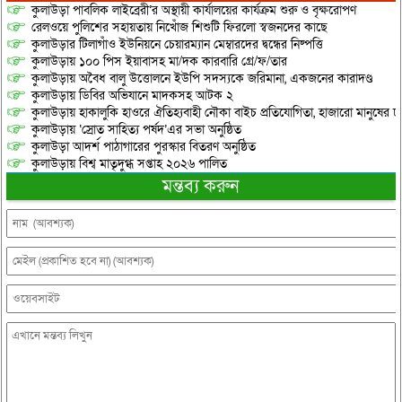
কুলাউড়া পাবলিক লাইব্রেরী’র অস্থায়ী কার্যালয়ের কার্যক্রম শুরু ও বৃক্ষরোপণ
রেলওয়ে পুলিশের সহায়তায় নিখোঁজ শিশুটি ফিরলো স্বজনদের কাছে
কুলাউড়ার টিলাগাঁও ইউনিয়নে চেয়ারম্যান মেম্বারদের দ্বন্ধের নিষ্পত্তি
কুলাউড়ায় ১০০ পিস ইয়াবাসহ মা/দক কারবারি গ্রে/ফ/তার
কুলাউড়ায় অবৈধ বালু উত্তোলনে ইউপি সদস্যকে জরিমানা, একজনের কারাদণ্ড
কুলাউড়ায় ডিবির অভিযানে মাদকসহ আটক ২
কুলাউড়ায় হাকালুকি হাওরে ঐতিহ্যবাহী নৌকা বাইচ প্রতিযোগিতা, হাজারো মানুষের ঢ
কুলাউড়ায় ‘স্রোত সাহিত্য পর্ষদ’এর সভা অনুষ্ঠিত
কুলাউড়া আদর্শ পাঠাগারের পুরস্কার বিতরণ অনুষ্ঠিত
কুলাউড়ায় বিশ্ব মাতৃদুগ্ধ সপ্তাহ ২০২৬ পালিত
মন্তব্য করুন