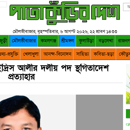
মৌলভীবাজার, বৃহস্পতিবার, ৬ আগস্ট ২০২৬, ২২ শ্রাবণ ১৪৩৩
জুড়ী
মৌলভীবাজার
কমলগঞ্জ
শ্রীমঙ্গল
কুলাউড়া
বড়লেখা
রাজন
থ্য-প্রযুক্তি
খেলাধুলা
আনন্দ-বিনোদন
সাহিত্য
কবিতা-ছড়া
কৌতু
দ্রিস আলীর দলীয় পদ স্থগিতাদেশ
প্রত্যাহার