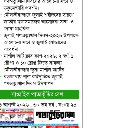
গণঅভ্যুত্থান দিবসের আলোচনা সভা ও
ডকুমেন্টারি প্রদর্শন।
মৌলভীবাজারে জুলাই শহীদদের স্মরণে
জাতীয় ছাত্রসমাজের আলোচনা সভা ও
দোয়া মাহফিল
জুলাই গণঅভ্যুত্থান দিবস-২০২৬ উপলক্ষে
আলোচনা সভা ও জুলাই যোদ্ধাদের
সংবর্ধনা
মার্শাল আর্ট ক্লাব কাপ-২০২৬: ২ স্বর্ণ, ১
রৌপ্য ও ১০ ব্রোঞ্জ জিতে সাফল্য
মৌলভীবাজার জুসা মার্শাল আর্টের
বড়লেখায় নানা কর্মসূচিতে জুলাই
গণঅভ্যুত্থান দিবস উদযাপন
সাপ্তাহিক পাতাকুঁড়ির দেশ
৩ আগস্ট ২০২৬ : ৩০ তম বর্ষ : সংখ্যা ২৫