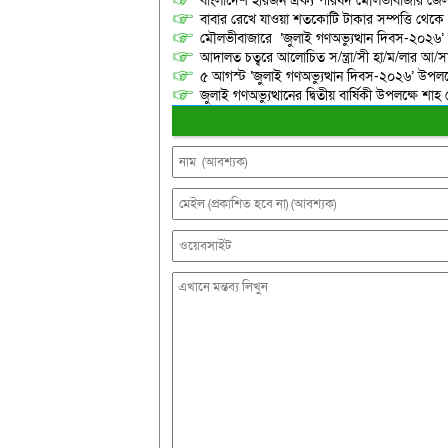
বাংলাদেশ হরিজন ঐক্য পরিষদ মৌলভীবাজার জেলা শ
বাবার রেখে যাওয়া শতকোটি টাকার সম্পত্তি থেক
মৌলভীবাজারে ‘জুলাই গণঅভ্যুত্থান দিবস-২০২৬’
আদালত চত্বরে আলোচিত স/ন্ত্রা/সী হা/ম/লার আ/সা
৫ আগস্ট ‘জুলাই গণঅভ্যুত্থান দিবস-২০২৬’ উপলক্
জুলাই গণঅভ্যুত্থানের দ্বিতীয় বার্ষিকী উপলক্ষে 