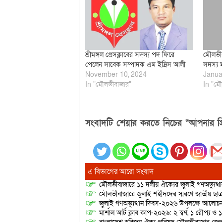
শ্রীমঙ্গল প্রেসক্লাবের সদস্য পদ ফিরে
মৌলভীব
পেলেন সাবেক সম্পাদক এম ইদ্রিস আলী
সদস্য ম
November 10, 2024
Janua
In "মৌলভীবাজার"
In "মৌ
সংবাদটি শেয়ার করতে নিচের “আপনার প্র
এ বিভাগের আরো সংবাদ
মৌলভীবাজারে ১১ দলীয় ঐক্যের জুলাই গণঅভ্যুত্থ
মৌলভীবাজারে জুলাই শহীদদের স্মরণে জাতীয় ছ
জুলাই গণঅভ্যুত্থান দিবস-২০২৬ উপলক্ষে আলোচনা
মার্শাল আর্ট ক্লাব কাপ-২০২৬: ২ স্বর্ণ, ১ রৌপ্য ও