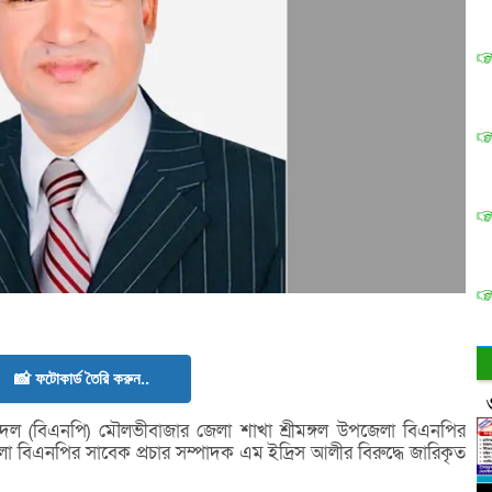
📸 ফটোকার্ড তৈরি করুন..
দল (বিএনপি) মৌলভীবাজার জেলা শাখা শ্রীমঙ্গল উপজেলা বিএনপির
বিএনপির সাবেক প্রচার সম্পাদক এম ইদ্রিস আলীর বিরুদ্ধে জারিকৃত