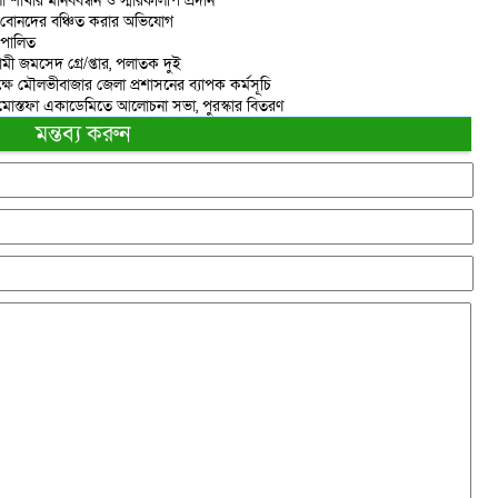
াখার মানববন্ধন ও স্মারকলিপি প্রদান
ে বোনদের বঞ্চিত করার অভিযোগ
 পালিত
মী জমসেদ গ্রে/প্তার, পলাতক দুই
ষে মৌলভীবাজার জেলা প্রশাসনের ব্যাপক কর্মসূচি
শাহ মোস্তফা একাডেমিতে আলোচনা সভা, পুরস্কার বিতরণ
মন্তব্য করুন