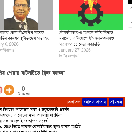
াজার জেলা বিএনপি’র সাবেক
মৌলভীবাজার-৪ আসনে দলীয় সিদ্ধান্ত
তিন বকশের স্থগিতাদেশ প্রত্যাহার
অমান্যের অভিযোগে শ্রীমঙ্গল-কমলগঞ্জ
ry 6, 2026
বিএনপির ১১ নেতা অব্যাহতি
লভীবাজার"
January 27, 2026
In "কমলগঞ্জ"
িয় শেয়ার বাটনটিতে ক্লিক করুন”
0
Shares
বিস্তারিত:
মৌলভীবাজার
,
শ্রীমঙ্গল
ান দিবসের আলোচনা সভা ও ডকুমেন্টারি প্রদর্শন।
াত্রসমাজের আলোচনা সভা ও দোয়া মাহফিল
 সভা ও জুলাই যোদ্ধাদের সংবর্ধনা
 ১০ ব্রোঞ্জ জিতে সাফল্য মৌলভীবাজার জুসা মার্শাল আর্টের