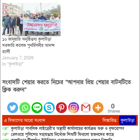
১০ জানুয়ারি অনুষ্ঠিতব্য কুলাউড়া
সরকারি কলেজ পুনর্মিলনীর আনন্দ
র‌্যালী
January 7, 2026
In "কুলাউড়া"
সংবাদটি শেয়ার করতে নিচের “আপনার প্রিয় শেয়ার বাটনটিতে
ক্লিক করুন”
0
Shares
এ বিভাগের আরো সংবাদ
বিস্তারিত:
কুলাউড়া
কুলাউড়া পাবলিক লাইব্রেরী’র অস্থায়ী কার্যালয়ের কার্যক্রম শুরু ও বৃক্ষরোপণ
রেলওয়ে পুলিশের সহায়তায় নিখোঁজ শিশুটি ফিরলো স্বজনদের কাছে