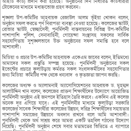
আইডি কার্ড) প্রদান করা হয়েছে। অনুষ্ঠানের দিন নির্ধারিত কার্ডধারীরা
টোকেনের মাধ্যমে মধাহ্নভোজ গ্রহণ করবেন।
শৃঙ্খলা উপ-কমিটির আহবায়ক রেজাউল আলম ভূঁইয়া খোকন বলেন,
অনুষ্ঠান সফল করতে পূর্ণ নিরাপত্তা ব্যবস্থা নেওয়া হয়েছে। কলেজের স্কাউট,
রোভার স্কাউট, স্বেচ্ছাসেবী, পুনর্মিলনী বাস্তবায়নের বিভিন্ন উপ-কমিটির
পাশাপাশি পুলিশ, সেনাবাহিনী, গোয়েন্দা সংস্থাসহ সকলের সার্বিক
সহযোগিতায় সুশৃঙ্খলভাবে উক্ত অনুষ্ঠানের সফল সমাপ্তি হবে বলে
আশাবাদী।
মিডিয়া ও প্রচার উপ-কমিটির আহবায়ক একেএম জাবের বলেন, ইতিমধ্যে
আমাদের সকল প্রস্তুতি সম্পন্ন হয়েছে। পুনর্মিলনী অনুষ্ঠানের সকল
ইভেন্টের প্রচারে কুলাউড়ায় কর্মরত সকল সংবাদকর্মীদের সহযোগিতার
জন্য মিডিয়া কমিটির পক্ষ থেকে ধন্যবাদ ও কৃতজ্ঞতা জ্ঞাপন করছি।
কলেজের অধ্যক্ষ ও অ্যালামনাই অ্যাসোসিয়েশনের আহ্বায়ক ড. মুহম্মদ
আলাউদ্দিন খান বলেন, কলেজের প্রাক্তণ শিক্ষার্থীদের উদ্যোগে আয়োজিত
পুনর্মিলনী অনুষ্ঠান এই জনপদে ইতিহাস তৈরি করবে। একদিন এই কলেজ
অনেক দূর এগিয়ে যাবে। এই পুনর্মিলনীর মাধ্যমে কুলাউড়া সরকারি
কলেজের সাবেক শিক্ষার্থীরা কলেজের উন্নয়ন, দরিদ্র শিক্ষার্থীদের সহায়তার
পাশাপাশি সমাজের উন্নয়নে অবদান রাখবে বলে আমি আশাবাদী।
পুনর্মিলনী থেকে অর্থ সাশ্রয় করে আমরা একটি তহবিল গঠনের উদ্যোগ
নিয়েছি। পুনর্মিলনী অনুষ্ঠান শেষে সবার মতামতের ভিত্তিতে এ ব্যাপারে