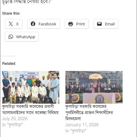
চূড়ান্ত সিদ্ধান্ত নেওয়া হবে।’
Share this:
X
Facebook
Print
Email
WhatsApp
Related
কুলাউড়া সরকারি কলেজের প্রবাসী
কুলাউড়া সরকারি কলেজের
অ্যালামনাইদের সাথে শুভেচ্ছা বিনিময়
পুনর্মিলনীতে প্রাক্তন শিক্ষার্থীদের
July 25, 2026
মিলনমেলা
In "কুলাউড়া"
January 11, 2026
In "কুলাউড়া"