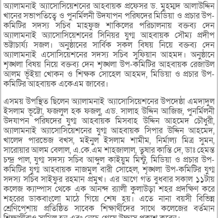
অ্যালামনাই অ্যাসোসিয়েশনের আহবায়ক প্রফেসর ড. মুহম্মদ আলাউদ্দিন
খানের সভাপতিত্বে ও পুনর্মিলনী উদযাপন পরিষদের মিডিয়া ও প্রচার উপ-
কমিটির সদস্য সচিব মাহফুজ শাকিলের পরিচালনায় বক্তব্য দেন
অ্যালামনাই অ্যাসোসিয়েশনের সিনিয়র যুগ্ম আহবায়ক সৌম্য প্রদীপ
ভট্টাচার্য্য সজল। অনুষ্ঠানের সার্বিক সকল বিষয় নিয়ে বক্তব্য দেন
অ্যালামনাই এসোসিয়েশনের সদস্য সচিব সুফিয়ান আহমদ। অনুষ্ঠানে
শৃঙ্খলা বিষয় নিয়ে বক্তব্য দেন শৃঙ্খলা উপ-কমিটির আহবায়ক রেজাউল
আলম ভূঁইয়া খোকন ও শিক্ষক সোহেল আহমদ, মিডিয়া ও প্রচার উপ-
কমিটির আহবায়ক একেএম জাবের।
এসময় উপস্থিত ছিলেন অ্যালামনাই অ্যাসোসিয়েশনের উপদেষ্ঠা এমদাদুল
ইসলাম ভূট্টো, ফজলুল হক ফজলু, এড. সালাহ উদ্দিন আজিজ, পুনর্মিলনী
উদযাপন পরিষদের যুগ্ম আহবায়ক মিসবাহ উদ্দিন আহমেদ চৌধুরী,
অ্যালামনাই অ্যাসোসিয়েশনের যুগ্ম আহবায়ক সিপার উদ্দিন আহমেদ,
খালেদ পারভেজ বখস, মইনুল ইসলাম শামীম, নির্মাল্য মিত্র সুমন,
সারোয়ার আলম বেলাল, এ.কে.এম শাহজালাল, তুষার কান্তি দে, ডাঃ হেমন্ত
চন্দ্র পাল, যুগ্ম সদস্য সচিব আব্দুল কাইয়ুম মিন্টু, মিডিয়া ও প্রচার উপ-
কমিটির যুগ্ম আহবায়ক নাজমুল বারী সোহেল, শৃঙ্খলা উপ-কমিটির যুগ্ম
সদস্য সচিব সাইফুর রহমান প্রমুখ। এর আগে গত বুধবার সকাল ১১টায়
কলেজ ক্যাম্পাস থেকে এক আনন্দ র‌্যালী কুলাউড়া শহর প্রদক্ষিণ করে
শহরের ডাকবাংলো মাঠে গিয়ে শেষ হয়। এতে নানা বয়সী বিভিন্ন
শ্রেণিপেশায় প্রতিষ্ঠিত সাবেক শিক্ষার্থীদের সাথে কলেজের বর্তমান