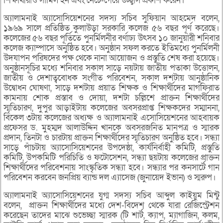
শিক্ষার্থীরাও সামিল হন এবং নেচে-গেয়ে উচ্ছ্বাস প্রকাশ করেন।
অ্যালামনাই অ্যাসোসিয়েশনের সদস্য সচিব সুফিয়ান আহমেদ বলেন,
১৯৬৯ সালে প্রতিষ্ঠিত কুলাউড়া সরকারি কলেজ ৫৬ বছর পূর্ণ করেছে।
কলেজের ৫৬ বছর পূর্তিতে পুনর্মিলনীর বর্ণাঢ্য উৎসব ১০ জানুয়ারী শনিবার
কলেজ ক্যাম্পাসে অনুষ্ঠিত হবে। অনুষ্ঠান সফল করতে ইতিমধ্যে পুনর্মিলনী
উদযাপন পরিষদের পক্ষ থেকে নানা আয়োজন ও প্রস্তুতি শেষ করা হয়েছে।
অনুষ্ঠানসূচির মধ্যে শনিবার সকাল সাড়ে নয়টায় জাতীয় পতাকা উত্তোলন,
জাতীয় ও দেশাত্ববোধক সংগীত পরিবেশন, সকাল দশটায় আনুষ্ঠানিক
উদ্বোধন ঘোষণা, সাড়ে দশটায় প্রয়াত শিক্ষক ও শিক্ষার্থীদের মাগফিরাত
কামনায় শোক প্রস্তাব ও দোয়া, দশটা চল্লিশে প্রাক্তন শিক্ষার্থীদের
স্মৃতিচারণ, দুপুর আড়াইটায় কলেজের অবসরপ্রাপ্ত শিক্ষকদের সম্মাননা,
বিকেল ৩টায় কলেজের অধ্যক্ষ ও অ্যালামনাই এসোসিয়েশনের আহবায়ক
প্রফেসর ড. মুহম্মদ আলাউদ্দিন খানকে অবসরজনিত মানপত্র ও স্মারক
প্রদান, তিনটা ও চারটায় প্রাক্তন শিক্ষার্থীদের স্মৃতিচারণ অনুষ্ঠিত হবে। সন্ধ্যা
সাড়ে পাঁচটায় অ্যাসোসিয়েশনের উপদেষ্ঠা, কার্যনির্বাহী কমিটি, প্রস্তুতি
কমিটি, উপকমিটি পরিচিতি ও ফটোসেশন, সন্ধ্যা ছয়টায় কলেজের প্রাক্তন
শিক্ষার্থীদের পরিবেশনায় সাংস্কৃতিক সন্ধ্যা হবে। সন্ধ্যার পর কনসার্টে গান
পরিবেশন করবেন জনপ্রিয় ব্যান্ড দল এ্যাসেজ (জুনায়েদ ইভান) ও স্মরুপ।
অ্যালামনাই অ্যাসোসিয়েশনের যুগ্ম সদস্য সচিব আব্দুল কাইয়ুম মিন্টু
বলেন, প্রাক্তন শিক্ষার্থীদের মধ্যে দেশ-বিদেশ থেকে যারা রেজিস্ট্রেশন
করেছেন তাদের মাঝে শুভেচ্ছা স্মারক (টি শার্ট, ক্যাপ, ম্যাগাজিন, কলম,