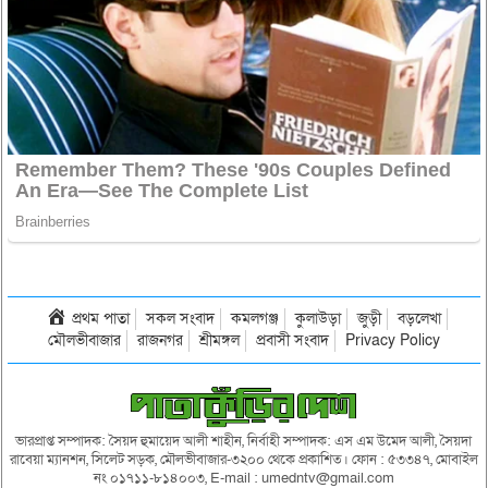
প্রথম পাতা
সকল সংবাদ
কমলগঞ্জ
কুলাউড়া
জুড়ী
বড়লেখা
মৌলভীবাজার
রাজনগর
শ্রীমঙ্গল
প্রবাসী সংবাদ
Privacy Policy
ভারপ্রাপ্ত সম্পাদক: সৈয়দ হুমায়েদ আলী শাহীন, নির্বাহী সম্পাদক: এস এম উমেদ আলী, সৈয়দা
রাবেয়া ম্যানশন, সিলেট সড়ক, মৌলভীবাজার-৩২০০ থেকে প্রকাশিত। ফোন : ৫৩৩৪৭, মোবাইল
নং ০১৭১১-৮১৪০০৩, E-mail : umedntv@gmail.com