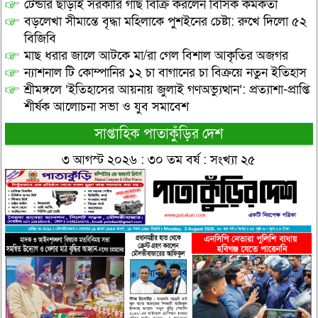
টেন্ডার ছাড়াই সরকারি গাছ বিক্রি করলেন বিসিক কর্মকর্তা
বড়লেখা সীমান্তে বৃদ্ধা মহিলাকে পুশইনের চেষ্টা: রুখে দিলো ৫২
বিজিবি
মাছ ধরার জালে আটকে মা/রা গেল বিশাল আকৃতির অজগর
ন্যাশনাল টি কোম্পানির ১২ চা বাগানের চা বিক্রয়ে নতুন ইতিহাস
শ্রীমঙ্গলে ‘ইতিহাসের আয়নায় জুলাই গণঅভ্যুত্থান’: প্রত্যাশা-প্রাপ্তি
শীর্ষক আলোচনা সভা ও যুব সমাবেশ
সাপ্তাহিক পাতাকুঁড়ির দেশ
৩ আগস্ট ২০২৬ : ৩০ তম বর্ষ : সংখ্যা ২৫