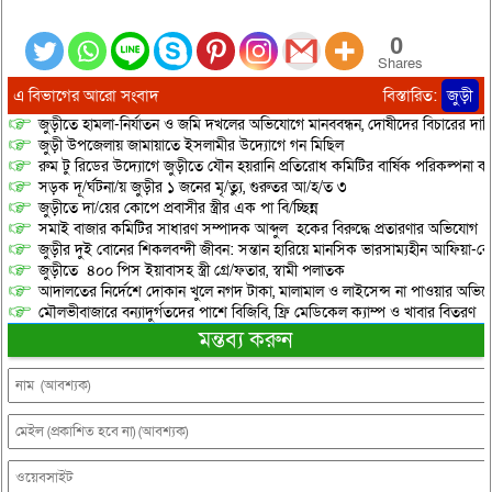
0
Shares
এ বিভাগের আরো সংবাদ
বিস্তারিত:
জুড়ী
জুড়ীতে হামলা-নির্যাতন ও জমি দখলের অভিযোগে মানববন্ধন, দোষীদের বিচারের দাব
জুড়ী উপজেলায় জামায়াতে ইসলামীর উদ্যোগে গন মিছিল
রুম টু রিডের উদ্যোগে জুড়ীতে যৌন হয়রানি প্রতিরোধ কমিটির বার্ষিক পরিকল্পনা কর
সড়ক দূ/র্ঘটনা/য় জুড়ীর ১ জনের মৃ/ত্যু, গুরুতর আ/হ/ত ৩
জুড়ীতে দা/য়ের কোপে প্রবাসীর স্ত্রীর এক পা বি/চ্ছিন্ন
সমাই বাজার কমিটির সাধারণ সম্পাদক আব্দুল হকের বিরুদ্ধে প্রতারণার অভিযোগ
জুড়ীর দুই বোনের শিকলবন্দী জীবন: সন্তান হারিয়ে মানসিক ভারসাম্যহীন আফিয়া-র
জুড়ীতে ৪০০ পিস ইয়াবাসহ স্ত্রী গ্রে/ফতার, স্বামী পলাতক
আদালতের নির্দেশে দোকান খুলে নগদ টাকা, মালামাল ও লাইসেন্স না পাওয়ার অভিযোগ, 
মৌলভীবাজারে বন্যাদুর্গতদের পাশে বিজিবি, ফ্রি মেডিকেল ক্যাম্প ও খাবার বিতরণ
মন্তব্য করুন