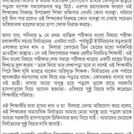
নির্যাতনের ভিডিও ও নিউজ সামাজিক যোগাযোগ মাধ্যম ফেসবুকে ছড়িয়ে
পড়লে ব্যাপক সমালোচনার ঝড় উঠে। এরপর রহস্যজনক কারণে ওই
শিক্ষকের বিরুদ্ধে উপজেলা শিক্ষা অফিসার নেননি কোন ব্যবস্থা। ঘটনার
দুই দিন পার হলেও ওই শিক্ষকের বিরুদ্ধে কোন ব্যবস্থা না নেয়ায় সচেতন
অভিভাবক মহলের মধ্যে চাপা ক্ষোভ বিরাজ করছে।
জানা যায়, শনিবার ৯ মে প্রথম প্রান্তিক পরীক্ষার বাংলা বিষয়ে পরীক্ষা
চলাকালীন সময়ে নির্যাতনের এঘটনা ঘটে। পূর্বজুড়ী ইউনিয়নের বড়ধামাই
এলাকার হাসন খান ও দিলারা বেগমের তিন মেয়ের মধ্যে সর্বকনিষ্ঠ
তাওহীদা জান্নাত। সে ওই বিদ্যালয়ের পঞ্চম শ্রেণীর নিয়মিত শিক্ষার্থী। ওই
দিন বাংলা বিষয়ে পরীক্ষার শেষ সময়ে পরীক্ষার খাতায় একটি প্রশ্নের উত্তর
লিখতে ভুল করায় ” তকে দিয়ে আর লেখাপড়া হবে না বলেই ওই শিক্ষার্থীর
পিঠে কিল ঘুষি মারতে থাকেন অভিযুক্ত শিক্ষক। নির্যাতনের এক পর্যায়ে
শ্বাসকষ্টের সমস্যাসহ নাক দিয়ে রক্ত পড়তে থাকে। কোনরকম বাসায় যায়
ওই ছাত্রী। বাসায় আরো অসুস্থ হয়ে পড়লে তাকে রাতে সরকারি
হাসপাতালে নিয়ে আসেন স্বজনরা। এবিষয়ে সুষ্ঠু বিচার দাবি করেছেন
শিক্ষার্থীর পরিবার।
ওই শিক্ষার্থীর বাবা হাসন খান ও মা দিলারা বেগম অভিযোগ করে বলেন,
ওই শিক্ষকের অমানবিক নির্যাতনে আমার মেয়ে অসুস্থ হয়ে পড়লে তাকে
আমরা সরকারি হাসপাতালে চিকিৎসার জন্য নিয়ে যাই। আমাদের মেয়েকে
নির্যাতনের সুষ্ঠু বিচার দাবি জানাই।