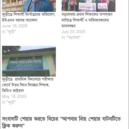
জুড়ীতে শিক্ষার্থী নি/র্যাতনের অভিযোগ,
বড়লেখায় প্রধান শিক্ষকের অপসারণ
ইউএনও বরাবর আবেদন
দাবিতে শিক্ষার্থী ও অভিভাবকদের
June 18, 2026
মানববন্ধন
In "জুড়ী"
July 23, 2025
In "বড়লেখা"
জুড়ীতে প্রাথমিক বিদ্যালয়ে পরীক্ষায়
বোর্ডে উত্তর লিখে দিচ্ছেন শিক্ষক,
ভিডিও ভাইরাল
May 18, 2025
In "জুড়ী"
সংবাদটি শেয়ার করতে নিচের “আপনার প্রিয় শেয়ার বাটনটিতে
ক্লিক করুন”