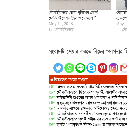
মৌলভীবাজার জেলা পুলিশের ফোর্স
মৌলভীব
মোবিলাইজেশন ড্রিল ও চেকপোস্ট
চেকপোস্
May 11, 2026
May 1
In "মৌলভীবাজার"
In "মৌ
সংবাদটি শেয়ার করতে নিচের “আপনার প্র
এ বিভাগের আরো সংবাদ
টেন্ডার ছাড়াই সরকারি গাছ বিক্রি করলেন বিসিক কর
মৌলভীবাজারে ‘ফিরে দেখা জুলাই, আগামীর বাংলা
কাউয়াদিঘি হাওরের আমন ধান রক্ষা ও পানি নিষ্কা
দ্রব্যমূল্যের ঊর্ধ্বগতি রোধকল্পে মৌলভীবাজারে ১১
আদালত প্রাঙ্গণে হা/ম/লার অভিযোগের জেরে স/ন্ত্
মৌলভীবাজারে ১১ দলীয় ঐক্যের জুলাই গণঅভ্যুত্থ
মৌলভীবাজারে জুলাই শহীদদের স্মরণে জাতীয় ছ
জুলাই গণঅভ্যুত্থান দিবস-২০২৬ উপলক্ষে আলোচনা