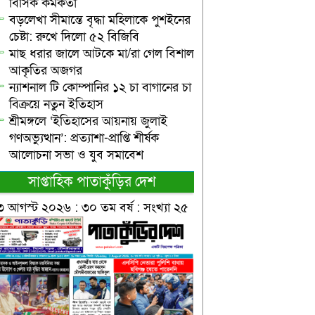
বিসিক কর্মকর্তা
বড়লেখা সীমান্তে বৃদ্ধা মহিলাকে পুশইনের
চেষ্টা: রুখে দিলো ৫২ বিজিবি
মাছ ধরার জালে আটকে মা/রা গেল বিশাল
আকৃতির অজগর
ন্যাশনাল টি কোম্পানির ১২ চা বাগানের চা
বিক্রয়ে নতুন ইতিহাস
শ্রীমঙ্গলে ‘ইতিহাসের আয়নায় জুলাই
গণঅভ্যুত্থান’: প্রত্যাশা-প্রাপ্তি শীর্ষক
আলোচনা সভা ও যুব সমাবেশ
সাপ্তাহিক পাতাকুঁড়ির দেশ
৩ আগস্ট ২০২৬ : ৩০ তম বর্ষ : সংখ্যা ২৫