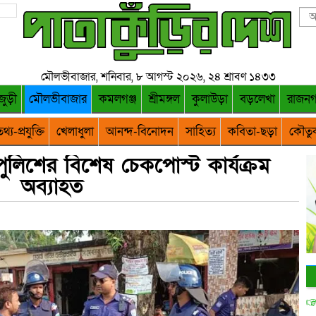
মৌলভীবাজার, শনিবার, ৮ আগস্ট ২০২৬, ২৪ শ্রাবণ ১৪৩৩
জুড়ী
মৌলভীবাজার
কমলগঞ্জ
শ্রীমঙ্গল
কুলাউড়া
বড়লেখা
রাজন
থ্য-প্রযুক্তি
খেলাধুলা
আনন্দ-বিনোদন
সাহিত্য
কবিতা-ছড়া
কৌতু
লিশের বিশেষ চেকপোস্ট কার্যক্রম
অব্যাহত