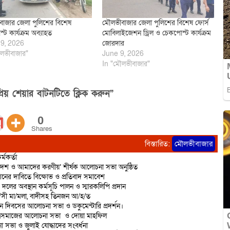
াজার জেলা পুলিশের বিশেষ
মৌলভীবাজার জেলা পুলিশের বিশেষ ফোর্স
ট কার্যক্রম অব্যাহত
মোবিলাইজেশন ড্রিল ও চেকপোস্ট কার্যক্রম
9, 2026
জোরদার
লভীবাজার"
June 9, 2026
In "মৌলভীবাজার"
িয় শেয়ার বাটনটিতে ক্লিক করুন”
0
Shares
বিস্তারিত:
মৌলভীবাজার
্মকর্তা
দেশ ও আমাদের করণীয়’ শীর্ষক আলোচনা সভা অনুষ্ঠিত
শনের দাবিতে বিক্ষোভ ও প্রতিবাদ সমাবেশ
 দলের অবস্থান কর্মসূচি পালন ও স্মারকলিপি প্রদান
রা/সী মা/মলা, বাদীসহ তিনজন আ/হ/ত
ান দিবসের আলোচনা সভা ও ডকুমেন্টারি প্রদর্শন।
াত্রসমাজের আলোচনা সভা ও দোয়া মাহফিল
 সভা ও জুলাই যোদ্ধাদের সংবর্ধনা