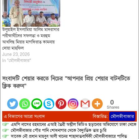
উলুয়াইল ইসলামিয়া আলিম মাদরাসার
পরীক্ষার্থীদের সফলতা ও মরহুম
আখলিছ মিয়ার মাগফিরাত কামনায়
দোয়া মাহফিল
June 23, 2026
In "মৌলভীবাজার"
সংবাদটি শেয়ার করতে নিচের “আপনার প্রিয় শেয়ার বাটনটিতে
ক্লিক করুন”
0
Shares
এ বিভাগের আরো সংবাদ
বিস্তারিত:
মৌলভীবাজার
এমপি নাসের রহমানের এআই তৈরী অশ্লীল ভিডিও ছড়ানোর অভিযোগে ঢাকা থেকে আ/সা
মৌলভীবাজার পৌর পানি শোধনাগার থেকে বৈদ্যুতিক তার চু/রি
সাবেক নৌ প্রধান মাহবুব আলী খানের শাহাদাতবার্ষিকী মৌলভীবাজারে পালিত