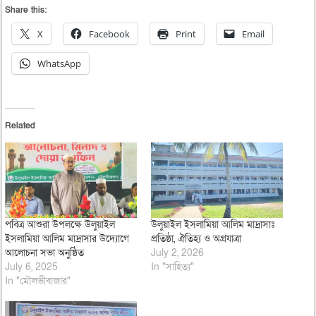
Share this:
X
Facebook
Print
Email
WhatsApp
Related
পবিত্র আশুরা উপলক্ষে উলুয়াইল
উলুয়াইল ইসলামিয়া আলিম মাদ্রাসাঃ
ইসলামিয়া আলিম মাদ্রাসার উদ্যোগে
প্রতিষ্ঠা, ঐতিহ্য ও অগ্রযাত্রা
আলোচনা সভা অনুষ্ঠিত
July 2, 2026
July 6, 2025
In "সাহিত্য"
In "মৌলভীবাজার"