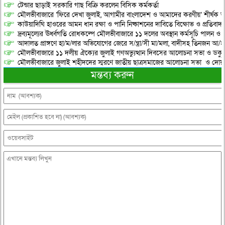
টেন্ডার ছাড়াই সরকারি গাছ বিক্রি করলেন বিসিক কর্মকর্তা
মৌলভীবাজারে ‘ফিরে দেখা জুলাই, আগামীর বাংলাদেশ ও আমাদের করণীয়’ শীর্ষক আ
কাউয়াদিঘি হাওরের আমন ধান রক্ষা ও পানি নিষ্কাশনের দাবিতে বিক্ষোভ ও প্রতিবাদ
দ্রব্যমূল্যের ঊর্ধ্বগতি রোধকল্পে মৌলভীবাজারে ১১ দলের অবস্থান কর্মসূচি পালন ও স
আদালত প্রাঙ্গণে হা/ম/লার অভিযোগের জেরে স/ন্ত্রা/সী মা/মলা, বাদীসহ তিনজন আ/হ
মৌলভীবাজারে ১১ দলীয় ঐক্যের জুলাই গণঅভ্যুত্থান দিবসের আলোচনা সভা ও ডকুমেন্
মৌলভীবাজারে জুলাই শহীদদের স্মরণে জাতীয় ছাত্রসমাজের আলোচনা সভা ও দোয়
মন্তব্য করুন