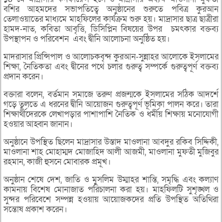
বশির আহমদের সভাপতিত্বে অনুষ্ঠানের শুরুতে পবিত্র কুরআন
তেলাওয়াতের মাধ্যমে মাহফিলের কার্যক্রম শুরু হয়। মাদ্রাসার ছাত্র ছাত্রীরা
হামদ-নাত, কবিতা আবৃত্তি, ডিসিপ্লিন বিষয়ের উপর চমৎকার বক্তব্য
উপস্থাপন ও পরিবেশন এবং দ্বীনি আলোচনা অনুষ্ঠিত হয়।
মাদরাসার প্রিন্সিপাল ও আলোচকবৃন্দ কুরআন-সুন্নাহর আলোকে ইসলামের
শিক্ষা, নৈতিকতা এবং দ্বীনের পথে চলার গুরুত্ব সম্পর্কে গুরুত্বপূর্ণ বক্তব্য
প্রদান করেন।
বক্তারা বলেন, বর্তমান সমাজে তরুণ প্রজন্মকে ইসলামের সঠিক আদর্শে
গড়ে তুলতে এ ধরনের দ্বীনি আয়োজন গুরুত্বপূর্ণ ভূমিকা পালন করে। তারা
শিক্ষার্থীদেরকে লেখাপড়ার পাশাপাশি নৈতিক ও ধর্মীয় শিক্ষায় মনোযোগী
হওয়ার আহ্বান জানান।
অনুষ্ঠানে উপস্থিত ছিলেন মাদ্রাসার উস্তাদ মাওলানা আবদুর রকিব সিদ্দিকী,
মাওলানা শাহ মোহাম্মদ মোজাহিদ আলী আজমী, মাওলানা মুফতী মুজিবুর
রহমান, কাজী হুসনে মোবারক প্রমূখ।
অনুষ্ঠান শেষে দেশ, জাতি ও মুসলিম উম্মাহর শান্তি, সমৃদ্ধি এবং কল্যাণ
কামনায় বিশেষ মোনাজাত পরিচালনা করা হয়। মাহফিলটি সুশৃঙ্খল ও
সুন্দর পরিবেশে সম্পন্ন হওয়ায় আয়োজকদের প্রতি উপস্থিত অতিথিরা
সন্তোষ প্রকাশ করেন।