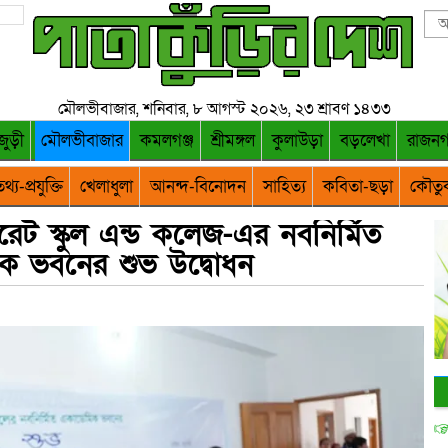
মৌলভীবাজার, শনিবার, ৮ আগস্ট ২০২৬, ২৩ শ্রাবণ ১৪৩৩
জুড়ী
মৌলভীবাজার
কমলগঞ্জ
শ্রীমঙ্গল
কুলাউড়া
বড়লেখা
রাজন
থ্য-প্রযুক্তি
খেলাধুলা
আনন্দ-বিনোদন
সাহিত্য
কবিতা-ছড়া
কৌতু
রেট স্কুল এন্ড কলেজ-এর নবনির্মিত
ক ভবনের শুভ উদ্বোধন