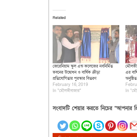
Related
জেরেনিয়াম স্কুল এন্ড কলেজের নবনির্মিত
মৌলভীব
ভবনের উদ্বোধন ও বার্ষিক ক্রীড়া
এর বার্
প্রতিযোগিতার পুরস্কার বিতরণ
অনুষ্ঠিত
February 16, 2019
Febru
In "মৌলভীবাজার"
In "মৌ
সংবাদটি শেয়ার করতে নিচের “আপনার প্র