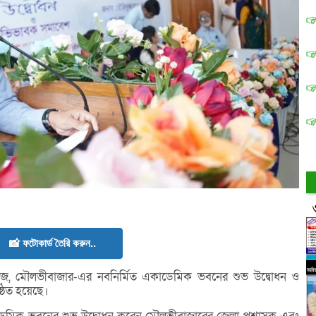
📸 ফটোকার্ড তৈরি করুন..
কলেজ, মৌলভীবাজার-এর নবনির্মিত একাডেমিক ভবনের শুভ উদ্বোধন ও
ঠিত হয়েছে।