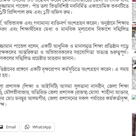
াডেমিক ভবনের শুভ উদ্বোধন করেন মৌলভীবাজারের জেলা প্রশাসক এবং
দুজ্জামান পাভেল। পাঁচ তলা ভিতবিশিষ্ট নবনির্মিত একাডেমিক ভবনটিতে
, ১টি প্রিন্সিপাল রুম এবং ১টি অফিস রুম।
ী, অভিভাবক এবং গণ্যমান্য ব্যক্তিবর্গ অংশগ্রহণ করেন। অনুষ্ঠানে শিক্ষার
করণ এবং শিক্ষার্থীদের মেধা ও মানবিক মূল্যবোধ বিকাশে সম্মিলিত
ুজ্জামান পাভেল বলেন, একটি আধুনিক ও মানসম্মত শিক্ষা প্রতিষ্ঠান গড়ে
্ষকদের আন্তরিকতা ও অভিভাবকদের সহযোগিতা অত্যন্ত গুরুত্বপূর্ণ।
ে সকলের সম্মিলিত প্রচেষ্টার আহ্বান জানান।
্রতিষ্ঠানের প্রাঙ্গণে একটি বৃক্ষরোপণ কর্মসূচিতে অংশগ্রহণ করেন। এ সময়
রা হয়।
লা প্রশাসক (শিক্ষা ও আইসিটি) আসমা সুলতানা নাসরীন, জেলা শিক্ষা
র্থ), মৌলভীবাজার, অতিরিক্ত জেলা প্রশাসক (রাজস্ব) মোসা. শাহীনা আক্তার,
 মোঃ মনছুর আলমগীর, জেলা প্রশাসনের সকল পর্যায়ের কর্মকর্তাবৃন্দ,
ন্দ।
Email
WhatsApp