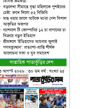
বিসিক কর্মকর্তা
বড়লেখা সীমান্তে বৃদ্ধা মহিলাকে পুশইনের
চেষ্টা: রুখে দিলো ৫২ বিজিবি
মাছ ধরার জালে আটকে মা/রা গেল বিশাল
আকৃতির অজগর
ন্যাশনাল টি কোম্পানির ১২ চা বাগানের চা
বিক্রয়ে নতুন ইতিহাস
শ্রীমঙ্গলে ‘ইতিহাসের আয়নায় জুলাই
গণঅভ্যুত্থান’: প্রত্যাশা-প্রাপ্তি শীর্ষক
আলোচনা সভা ও যুব সমাবেশ
সাপ্তাহিক পাতাকুঁড়ির দেশ
৩ আগস্ট ২০২৬ : ৩০ তম বর্ষ : সংখ্যা ২৫