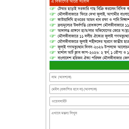
এ বিভাগের আরো সংবাদ
টেন্ডার ছাড়াই সরকারি গাছ বিক্রি করলেন বিসিক কর
মৌলভীবাজারে ‘ফিরে দেখা জুলাই, আগামীর বাংলা
কাউয়াদিঘি হাওরের আমন ধান রক্ষা ও পানি নিষ্কা
দ্রব্যমূল্যের ঊর্ধ্বগতি রোধকল্পে মৌলভীবাজারে ১১
আদালত প্রাঙ্গণে হা/ম/লার অভিযোগের জেরে স/ন্ত্
মৌলভীবাজারে ১১ দলীয় ঐক্যের জুলাই গণঅভ্যুত্থ
মৌলভীবাজারে জুলাই শহীদদের স্মরণে জাতীয় ছ
জুলাই গণঅভ্যুত্থান দিবস-২০২৬ উপলক্ষে আলোচনা
মার্শাল আর্ট ক্লাব কাপ-২০২৬: ২ স্বর্ণ, ১ রৌপ্য ও
বাংলাদেশ হরিজন ঐক্য পরিষদ মৌলভীবাজার জেলা শ