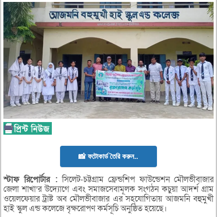
📸 ফটোকার্ড তৈরি করুন..
স্টাফ
রিপোর্টার :
সিলেট-চট্টগ্রাম ফ্রেন্ডশিপ ফাউন্ডেশন মৌলভীবাজার
জেলা শাখা’র উদ্যোগে এবং সমাজসেবামূলক সংগঠন কচুয়া আদর্শ গ্রাম
ওয়েলফেয়ার ট্রাষ্ট অব মৌলভীবাজার এর সহযোগিতায় আজমনি বহুমুখী
হাই স্কুল এন্ড কলেজে বৃক্ষরোপণ কর্মসূচি অনুষ্ঠিত হয়েছে।