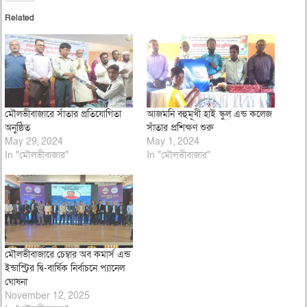
Related
মৌলভীবাজারে সাঁতার প্রতিযোগিতা
আজমনি বহুমূখী হাই স্কুল এন্ড কলেজ
অনুষ্ঠিত
সাঁতার প্রশিক্ষণ শুরু
May 29, 2024
May 1, 2024
In "মৌলভীবাজার"
In "মৌলভীবাজার"
মৌলভীবাজারে চেম্বার অব কমার্স এন্ড
ইন্ডাস্ট্রির দ্বি-বার্ষিক নির্বাচনে প্যানেল
ঘোষনা
November 12, 2025