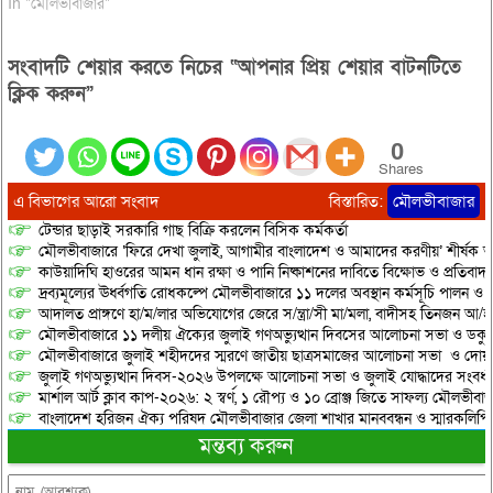
In "মৌলভীবাজার"
সংবাদটি শেয়ার করতে নিচের “আপনার প্রিয় শেয়ার বাটনটিতে
ক্লিক করুন”
0
Shares
এ বিভাগের আরো সংবাদ
বিস্তারিত:
মৌলভীবাজার
টেন্ডার ছাড়াই সরকারি গাছ বিক্রি করলেন বিসিক কর্মকর্তা
মৌলভীবাজারে ‘ফিরে দেখা জুলাই, আগামীর বাংলাদেশ ও আমাদের করণীয়’ শীর্ষক আ
কাউয়াদিঘি হাওরের আমন ধান রক্ষা ও পানি নিষ্কাশনের দাবিতে বিক্ষোভ ও প্রতিবাদ
দ্রব্যমূল্যের ঊর্ধ্বগতি রোধকল্পে মৌলভীবাজারে ১১ দলের অবস্থান কর্মসূচি পালন ও স
আদালত প্রাঙ্গণে হা/ম/লার অভিযোগের জেরে স/ন্ত্রা/সী মা/মলা, বাদীসহ তিনজন আ/হ
মৌলভীবাজারে ১১ দলীয় ঐক্যের জুলাই গণঅভ্যুত্থান দিবসের আলোচনা সভা ও ডকুমেন্
মৌলভীবাজারে জুলাই শহীদদের স্মরণে জাতীয় ছাত্রসমাজের আলোচনা সভা ও দোয়
জুলাই গণঅভ্যুত্থান দিবস-২০২৬ উপলক্ষে আলোচনা সভা ও জুলাই যোদ্ধাদের সংবর্ধ
মার্শাল আর্ট ক্লাব কাপ-২০২৬: ২ স্বর্ণ, ১ রৌপ্য ও ১০ ব্রোঞ্জ জিতে সাফল্য মৌলভীবাজ
বাংলাদেশ হরিজন ঐক্য পরিষদ মৌলভীবাজার জেলা শাখার মানববন্ধন ও স্মারকলিপি প
মন্তব্য করুন