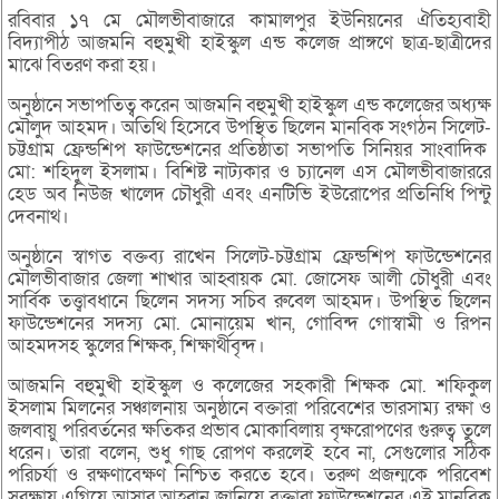
রবিবার ১৭ মে মৌলভীবাজারে কামালপুর ইউনিয়নের ঐতিহ্যবাহী
বিদ্যাপীঠ আজমনি বহুমুখী হাইস্কুল এন্ড কলেজ প্রাঙ্গণে ছাত্র-ছাত্রীদের
মাঝে বিতরণ করা হয়।
অনুষ্ঠানে সভাপতিত্ব করেন আজমনি বহুমুখী হাইস্কুল এন্ড কলেজের অধ্যক্ষ
মৌলুদ আহমদ। অতিথি হিসেবে উপস্থিত ছিলেন মানবিক সংগঠন সিলেট-
চট্টগ্রাম ফ্রেন্ডশিপ ফাউন্ডেশনের প্রতিষ্ঠাতা সভাপতি সিনিয়র সাংবাদিক
মো: শহিদুল ইসলাম। বিশিষ্ট নাট্যকার ও চ্যানেল এস মৌলভীবাজাররে
হেড অব নিউজ খালেদ চৌধুরী এবং এনটিভি ইউরোপের প্রতিনিধি পিন্টু
দেবনাথ।
অনুষ্ঠানে স্বাগত বক্তব্য রাখেন সিলেট-চট্টগ্রাম ফ্রেন্ডশিপ ফাউন্ডেশনের
মৌলভীবাজার জেলা শাখার আহ্বায়ক মো. জোসেফ আলী চৌধুরী এবং
সার্বিক তত্ত্বাবধানে ছিলেন সদস্য সচিব রুবেল আহমদ। উপস্থিত ছিলেন
ফাউন্ডেশনের সদস্য মো. মোনায়েম খান, গোবিন্দ গোস্বামী ও রিপন
আহমদসহ স্কুলের শিক্ষক, শিক্ষার্থীবৃন্দ।
আজমনি বহুমুখী হাইস্কুল ও কলেজের সহকারী শিক্ষক মো. শফিকুল
ইসলাম মিলনের সঞ্চালনায় অনুষ্ঠানে বক্তারা পরিবেশের ভারসাম্য রক্ষা ও
জলবায়ু পরিবর্তনের ক্ষতিকর প্রভাব মোকাবিলায় বৃক্ষরোপণের গুরুত্ব তুলে
ধরেন। তারা বলেন, শুধু গাছ রোপণ করলেই হবে না, সেগুলোর সঠিক
পরিচর্যা ও রক্ষণাবেক্ষণ নিশ্চিত করতে হবে। তরুণ প্রজন্মকে পরিবেশ
সুরক্ষায় এগিয়ে আসার আহ্বান জানিয়ে বক্তারা ফাউন্ডেশনের এই মানবিক