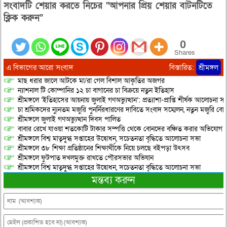
সংবাদটি শেয়ার করতে নিচের “আপনার প্রিয় শেয়ার বাটনটিতে
ক্লিক করুন”
0
Shares
এ বিভাগের আরো সংবাদ
বিস্তারিত:
শ্রীমঙ্গল
মাছ ধরার জালে আটকে মা/রা গেল বিশাল আকৃতির অজগর
ন্যাশনাল টি কোম্পানির ১২ চা বাগানের চা বিক্রয়ে নতুন ইতিহাস
শ্রীমঙ্গলে ‘ইতিহাসের আয়নায় জুলাই গণঅভ্যুত্থান’: প্রত্যাশা-প্রাপ্তি শীর্ষক আলোচনা
চা শ্রমিকদের ন্যুনতম মজুরি পুনর্নিরধারণের দাবিতে সংবাদ সম্মেলন, নতুন মজুরি বো
শ্রীমঙ্গলে জুলাই গণঅভ্যুত্থান দিবস পালিত
বাবার রেখে যাওয়া শতকোটি টাকার সম্পত্তি থেকে বোনদের বঞ্চিত করার অভিযোগ
শ্রীমঙ্গলে বিশ্ব মাতৃদুগ্ধ সপ্তাহের উদ্বোধন, সচেতনতা বৃদ্ধিতে আলোচনা সভা
শ্রীমঙ্গলে ৩৮ শিক্ষা প্রতিষ্ঠানের শিক্ষার্থীকে নিয়ে চলছে বইপড়া উৎসব
শ্রীমঙ্গলে ফুটপাত দখলমুক্ত রাখতে পৌরসভার অভিযান
শ্রীমঙ্গলে বিশ্ব মাতৃদুগ্ধ সপ্তাহের উদ্বোধন, সচেতনতা বৃদ্ধিতে আলোচনা সভা
মন্তব্য করুন