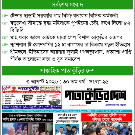
সর্বশেষ সংবাদ
টেন্ডার ছাড়াই সরকারি গাছ বিক্রি করলেন বিসিক কর্মকর্তা
বড়লেখা সীমান্তে বৃদ্ধা মহিলাকে পুশইনের চেষ্টা: রুখে দিলো ৫২
বিজিবি
মাছ ধরার জালে আটকে মা/রা গেল বিশাল আকৃতির অজগর
ন্যাশনাল টি কোম্পানির ১২ চা বাগানের চা বিক্রয়ে নতুন ইতিহাস
শ্রীমঙ্গলে ‘ইতিহাসের আয়নায় জুলাই গণঅভ্যুত্থান’: প্রত্যাশা-প্রাপ্তি
শীর্ষক আলোচনা সভা ও যুব সমাবেশ
সাপ্তাহিক পাতাকুঁড়ির দেশ
৩ আগস্ট ২০২৬ : ৩০ তম বর্ষ : সংখ্যা ২৫