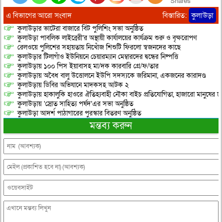
Shares
এ বিভাগের আরো সংবাদ
বিস্তারিত:
কুলাউড়া
কুলাউড়ার ভাটেরা বাজারে বিট পুলিশিং সভা অনুষ্ঠিত
কুলাউড়া পাবলিক লাইব্রেরী’র অস্থায়ী কার্যালয়ের কার্যক্রম শুরু ও বৃক্ষরোপণ
রেলওয়ে পুলিশের সহায়তায় নিখোঁজ শিশুটি ফিরলো স্বজনদের কাছে
কুলাউড়ার টিলাগাঁও ইউনিয়নে চেয়ারম্যান মেম্বারদের দ্বন্ধের নিষ্পত্তি
কুলাউড়ায় ১০০ পিস ইয়াবাসহ মা/দক কারবারি গ্রে/ফ/তার
কুলাউড়ায় অবৈধ বালু উত্তোলনে ইউপি সদস্যকে জরিমানা, একজনের কারাদণ্ড
কুলাউড়ায় ডিবির অভিযানে মাদকসহ আটক ২
কুলাউড়ায় হাকালুকি হাওরে ঐতিহ্যবাহী নৌকা বাইচ প্রতিযোগিতা, হাজারো মানুষের ঢ
কুলাউড়ায় ‘স্রোত সাহিত্য পর্ষদ’এর সভা অনুষ্ঠিত
কুলাউড়া আদর্শ পাঠাগারের পুরস্কার বিতরণ অনুষ্ঠিত
মন্তব্য করুন