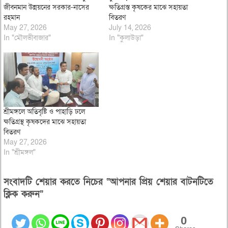
জীবনমান উন্নয়নের সরকার-নাসের
ক্ষতিগ্রস্ত কৃষকের মাঝে সহায়তা
রহমান
বিতরণ
May 27, 2026
July 14, 2026
In "মৌলভীবাজার"
In "কুলাউড়া"
শ্রীমঙ্গলে অতিবৃষ্টি ও পাহাড়ি ঢলে
ক্ষতিগ্রস্থ কৃষকদের মাঝে সহায়তা
বিতরণ
May 27, 2026
In "শ্রীমঙ্গল"
সংবাদটি শেয়ার করতে নিচের “আপনার প্রিয় শেয়ার বাটনটিতে
ক্লিক করুন”
0