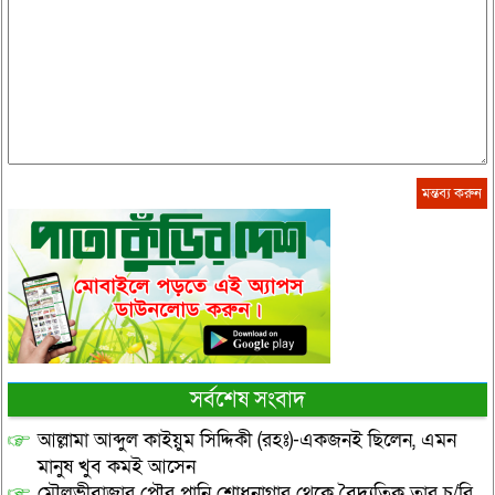
সর্বশেষ সংবাদ
আল্লামা আব্দুল কাইয়ুম সিদ্দিকী (রহঃ)-একজনই ছিলেন, এমন
মানুষ খুব কমই আসেন
মৌলভীবাজার পৌর পানি শোধনাগার থেকে বৈদ্যুতিক তার চু/রি