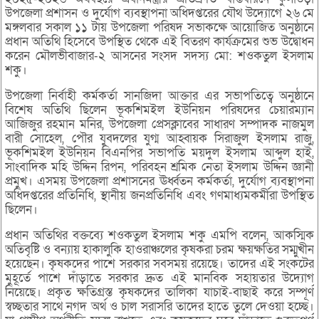
উপজেলা প্রশাসন ও দুর্যোগ ব্যবস্থাপনা অধিদপ্তরের যৌথ উদ্যোগে ২৬ মে
মঙ্গলবার সকাল ১১ টায় উপজেলা পরিষদ সভাকক্ষে আয়োজিত অনুষ্ঠানে
প্রধান অতিথি হিসেবে উপস্থিত থেকে এই বিতরণ কার্যক্রমের শুভ উদ্বোধন
করেন মৌলভীবাজার-২ আসনের সংসদ সদস্য মো: শওকতুল ইসলাম
শকু।
উপজেলা নির্বাহী কর্মকর্তা সানজিদা আক্তার এর সভাপতিত্বে অনুষ্ঠানে
বিশেষ অতিথি ছিলেন ভূকশিমইল ইউনিয়ন পরিষদের চেয়ারম্যান
আজিজুর রহমান মনির, উপজেলা প্রেসক্লাবের সাধারণ সম্পাদক নাজমুল
বারী সোহেল, পৌর যুবদলের যুগ্ম আহ্বায়ক সিরাজুল ইসলাম রাজু,
ভূকশিমইল ইউনিয়ন বিএনপির সভাপতি ময়দুল ইসলাম আব্দুল হাই,
সাংবাদিক মহি উদ্দিন রিপন, পরিবহন শ্রমিক নেতা ইসলাম উদ্দিন জ্ঞানী
প্রমুখ। এসময় উপজেলা প্রশাসনের ঊর্ধ্বতন কর্মকর্তা, দুর্যোগ ব্যবস্থাপনা
অধিদপ্তরের প্রতিনিধি, স্থানীয় জনপ্রতিনিধি এবং গণমাধ্যমকর্মীরা উপস্থিত
ছিলেন।
প্রধান অতিথির বক্তব্যে শওকতুল ইসলাম শকু এমপি বলেন, আকস্মিক
অতিবৃষ্টি ও বন্যায় হাকালুকি হাওরাঞ্চলের কৃষকরা চরম ক্ষয়ক্ষতির সম্মুখীন
হয়েছেন। কৃষকদের পাশে সরকার সবসময় রয়েছে। তাদের এই সংকটের
মুহূর্তে পাশে দাঁড়াতে সরকার দ্রুত এই মানবিক সহায়তার উদ্যোগ
নিয়েছে। প্রকৃত ক্ষতিগ্রস্ত কৃষকদের তালিকা যাচাই-বাছাই করে সম্পূর্ণ
স্বচ্ছতার সাথে নগদ অর্থ ও চাল সরাসরি তাদের হাতে তুলে দেওয়া হচ্ছে।