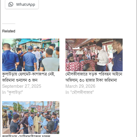
WhatsApp
Related
কুলাউড়ায় হেলমেট-কাগজপত্র নেই,
মৌলভীবাজারে সড়ক পরিবহন আইনে
জরিমানা গুনলেন ৩ জন
অভিযান, ৩০ হাজার টাকা জরিমানা
September 27, 2025
March 29, 2026
In "কুলাউড়া"
In "মৌলভীবাজার"
কুলাউড়ায় মোটরসাইকেল চালক