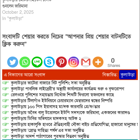
গুনলেন জরিমানা
October 2, 2025
In "কুলাউড়া"
সংবাদটি শেয়ার করতে নিচের “আপনার প্রিয় শেয়ার বাটনটিতে
ক্লিক করুন”
0
Shares
এ বিভাগের আরো সংবাদ
বিস্তারিত:
কুলাউড়া
কুলাউড়ার ভাটেরা বাজারে বিট পুলিশিং সভা অনুষ্ঠিত
কুলাউড়া পাবলিক লাইব্রেরী’র অস্থায়ী কার্যালয়ের কার্যক্রম শুরু ও বৃক্ষরোপণ
রেলওয়ে পুলিশের সহায়তায় নিখোঁজ শিশুটি ফিরলো স্বজনদের কাছে
কুলাউড়ার টিলাগাঁও ইউনিয়নে চেয়ারম্যান মেম্বারদের দ্বন্ধের নিষ্পত্তি
কুলাউড়ায় ১০০ পিস ইয়াবাসহ মা/দক কারবারি গ্রে/ফ/তার
কুলাউড়ায় অবৈধ বালু উত্তোলনে ইউপি সদস্যকে জরিমানা, একজনের কারাদণ্ড
কুলাউড়ায় ডিবির অভিযানে মাদকসহ আটক ২
কুলাউড়ায় হাকালুকি হাওরে ঐতিহ্যবাহী নৌকা বাইচ প্রতিযোগিতা, হাজারো মানুষের ঢ
কুলাউড়ায় ‘স্রোত সাহিত্য পর্ষদ’এর সভা অনুষ্ঠিত
কুলাউড়া আদর্শ পাঠাগারের পুরস্কার বিতরণ অনুষ্ঠিত