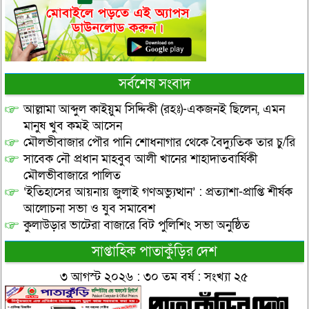
সর্বশেষ সংবাদ
আল্লামা আব্দুল কাইয়ুম সিদ্দিকী (রহঃ)-একজনই ছিলেন, এমন
মানুষ খুব কমই আসেন
মৌলভীবাজার পৌর পানি শোধনাগার থেকে বৈদ্যুতিক তার চু/রি
সাবেক নৌ প্রধান মাহবুব আলী খানের শাহাদাতবার্ষিকী
মৌলভীবাজারে পালিত
‘ইতিহাসের আয়নায় জুলাই গণঅভ্যুত্থান’ : প্রত্যাশা-প্রাপ্তি শীর্ষক
আলোচনা সভা ও যুব সমাবেশ
কুলাউড়ার ভাটেরা বাজারে বিট পুলিশিং সভা অনুষ্ঠিত
সাপ্তাহিক পাতাকুঁড়ির দেশ
৩ আগস্ট ২০২৬ : ৩০ তম বর্ষ : সংখ্যা ২৫