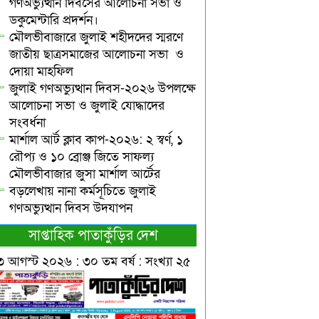
গণঅভ্যুত্থান দিবসের আলোচনা সভা ও
ডকুমেন্টারি প্রদর্শন।
মৌলভীবাজারে জুলাই শহীদদের স্মরণে
জাতীয় ছাত্রসমাজের আলোচনা সভা ও
দোয়া মাহফিল
জুলাই গণঅভ্যুত্থান দিবস-২০২৬ উপলক্ষে
আলোচনা সভা ও জুলাই যোদ্ধাদের
সংবর্ধনা
মার্শাল আর্ট ক্লাব কাপ-২০২৬: ২ স্বর্ণ, ১
রৌপ্য ও ১০ ব্রোঞ্জ জিতে সাফল্য
মৌলভীবাজার জুসা মার্শাল আর্টের
বড়লেখায় নানা কর্মসূচিতে জুলাই
গণঅভ্যুত্থান দিবস উদযাপন
সাপ্তাহিক পাতাকুঁড়ির দেশ
৩ আগস্ট ২০২৬ : ৩০ তম বর্ষ : সংখ্যা ২৫