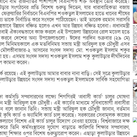
এখানে বাম রাজনীতির পাশাপাশি বিএনপিও শক্ত অবস্থান তৈরি করেছে।
লাউড়ার সংগঠনের প্রতি বিশেষ গুরুত্ব দিতেন, যার ধারাবাহিকতা বজায়
েব্রুয়ারির নির্বাচনে বিএনপির শওকতুল ইসলামের হাতে ধানের শীষের
য তাকে নির্বাচিত করে সংসদে পাঠিয়েছেন। তাই তারেক রহমান সরাসরি
বে উন্নয়ন বঞ্চিত হলেও এখন আর উন্নয়ন বঞ্চিত হবেনা। প্রধানমন্ত্রী
ে সবাই ঐক্যবদ্ধভাবে কাজ করলে এই উপজেলা উন্নয়নের রোল মডেল হতে
সরণ করবে দেশের অন্য উপজেলাগুলো। ঈদের পরদিন শুক্রবার (২৯ মে)
ল মিনিময়কালে এক মতবিনিময় সভায় মন্ত্রী আরিফুল হক চৌধুরী এসব
লে মৌলভীবাজার-২ আসনের সংসদ সদস্য মো. শওকতুল ইসলাম শকুর
হয়। এসময় সংসদ সদস্য শওকতুল ইসলাম শকু কুলাউড়ার দীর্ঘদিনের
্ষেপ কামনা করেন।
পর্ক রয়েছে। এই কুলাউড়ায় আমার বাবার নানা বাড়ি। সেই সূত্রে কুলাউড়ার
কুলাউড়ার উন্নয়নে সংসদ সদস্য শওকতুল ইসলামকে সার্বিক সহযোগিতা
্মসূচি সম্প্রসারণের লক্ষ্যে শিগগিরই ‘প্রবাসী কার্ড’ চালুর ঘোষণা
ন মন্ত্রী আরিফুল হক চৌধুরী। এই কার্ডের মাধ্যমে সুবিধাভোগী প্রবাসীরা
ন বলে জানান তিনি। সভায় মন্ত্রী আরিফুল হক চৌধুরী জানান, বর্তমান
 কৃষি কার্ড ও ফ্যামিলি কার্ড চালু করেছে। সরকারের সেবামূলক কাজের
্যাণে বিশেষ এই কার্ড চালুর উদ্যোগ নেওয়া হয়েছে। বিশ্ববাজারে দক্ষ
করে তিনি কর্মসংস্থানের সুযোগ বাড়াতে কারিগরি শিক্ষার সম্প্রসারণ,
শি ভাষা শিক্ষার ওপর বিশেষ গুরুত্বারোপ করেন। এছাড়া কুলাউড়ার উন্নয়নে