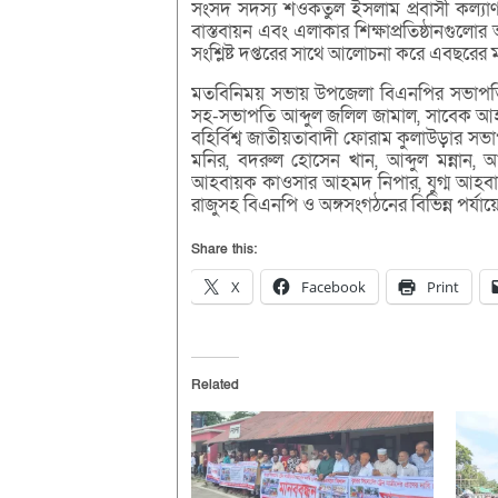
সংসদ সদস্য শওকতুল ইসলাম প্রবাসী কল্যাণ মন
বাস্তবায়ন এবং এলাকার শিক্ষাপ্রতিষ্ঠানগুলো
সংশ্লিষ্ট দপ্তরের সাথে আলোচনা করে এবছরের ম
মতবিনিময় সভায় উপজেলা বিএনপির সভাপতি জ
সহ-সভাপতি আব্দুল জলিল জামাল, সাবেক আহ
বহির্বিশ্ব জাতীয়তাবাদী ফোরাম কুলাউড়ার স
মনির, বদরুল হোসেন খান, আব্দুল মন্নান, আ
আহবায়ক কাওসার আহমদ নিপার, যুগ্ম আহবাযক
রাজুসহ বিএনপি ও অঙ্গসংগঠনের বিভিন্ন পর্যায়
Share this:
X
Facebook
Print
Related