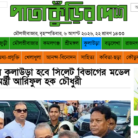
মৌলভীবাজার, বৃহস্পতিবার, ৬ আগস্ট ২০২৬, ২২ শ্রাবণ ১৪৩৩
জুড়ী
মৌলভীবাজার
কমলগঞ্জ
শ্রীমঙ্গল
কুলাউড়া
বড়লেখা
রাজন
থ্য-প্রযুক্তি
খেলাধুলা
আনন্দ-বিনোদন
সাহিত্য
কবিতা-ছড়া
কৌতু
ে কুলাউড়া হবে সিলেট বিভাগের মডেল
্ত্রী আরিফুল হক চৌধুরী