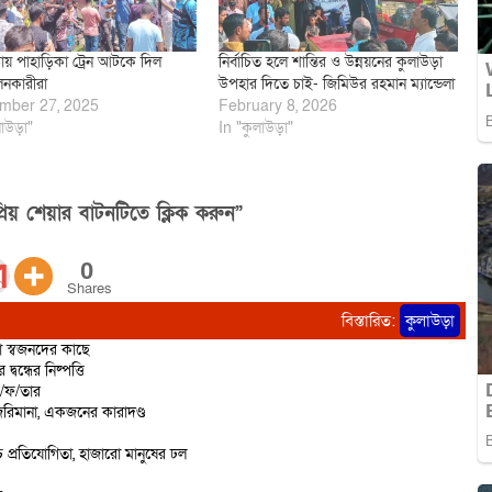
ায় পাহাড়িকা ট্রেন আটকে দিল
নির্বাচিত হলে শান্তির ও উন্নয়নের কুলাউড়া
নকারীরা
উপহার দিতে চাই- জিমিউর রহমান ম্যান্ডেলা
mber 27, 2025
February 8, 2026
াউড়া"
In "কুলাউড়া"
িয় শেয়ার বাটনটিতে ক্লিক করুন”
0
Shares
বিস্তারিত:
কুলাউড়া
ো স্বজনদের কাছে
বন্ধের নিষ্পত্তি
ে/ফ/তার
রিমানা, একজনের কারাদণ্ড
 প্রতিযোগিতা, হাজারো মানুষের ঢল