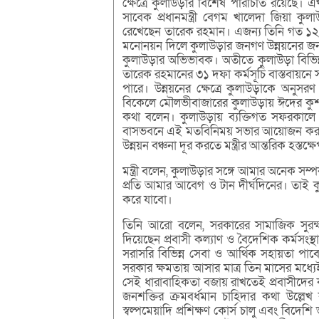
ক্ষেত্রে কুলাউড়ার বিশেষ পরিচিতি রয়েছে। 
সাবেক প্রধানমন্ত্রী বেগম খালেদা জিয়া কু
রেখেছেন তারেক রহমান। এজন্য তিনি গত ১২ ফ
মনোনয়ন দিলে কুলাউড়ার জনগণ উন্নয়নের জন্
কুলাউড়ার অভিভাবক। অতীতে কুলাউড়া বিভিন্নভা
তারেক রহমানের ৩১ দফা কর্মসূচি বাস্তবায়ন
পারে। উন্নয়নের ক্ষেত্রে কুলাউড়াকে অনু
বিকেলে মৌলভীবাজারের কুলাউড়ায় ঈদের কুশ
কথা বলেন। কুলাউড়ায় ব্যক্তিগত সফরকা
বাসভবনে এই মতবিনিময় সভার আয়োজন করা 
উন্নয়ন বঞ্চনা দূর করতে মন্ত্রীর আন্তরিক হস্তক
মন্ত্রী বলেন, কুলাউড়ার সঙ্গে আমার অনেক সম্
প্রতি আমার আবেগ ও টান দীর্ঘদিনের। তাই 
করে যাবো।
তিনি আরো বলেন, সরকারের সামাজিক সুরক্ষা কর
দিয়েছেন প্রবাসী কল্যাণ ও বৈদেশিক কর্মসংস্থা
সরাসরি বিভিন্ন সেবা ও আর্থিক সহায়তা পাবে
সরকার ক্ষমতায় আসার মাত্র তিন মাসের মধ্যেই
সেই ধারাবাহিকতা বজায় রাখতেই প্রবাসীদের কল
জনশক্তির ক্রমবর্ধমান চাহিদার কথা উল্লেখ 
স্বল্পমেয়াদি প্রশিক্ষণ কোর্স চালু এবং বিদে