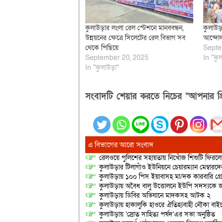
কুলাউড়ার লংলা রেল স্টেশনে মানববন্ধন,
কুলাউড়
উন্নয়নের ক্ষেত্রে সিলেটের রেল বিভাগ সব
আন্দোল
থেকে পিছিয়ে
Septe
September 20, 2025
In "কুল
In "কুলাউড়া"
সংবাদটি শেয়ার করতে নিচের “আপনার প্র
এ বিভাগের আরো সংবাদ
রেলওয়ে পুলিশের সহায়তায় নিখোঁজ শিশুটি ফিরল
কুলাউড়ার টিলাগাঁও ইউনিয়নে চেয়ারম্যান মেম্বারদের দ্
কুলাউড়ায় ১০০ পিস ইয়াবাসহ মা/দক কারবারি গ্র
কুলাউড়ায় অবৈধ বালু উত্তোলনে ইউপি সদস্যকে জ
কুলাউড়ায় ডিবির অভিযানে মাদকসহ আটক ২
কুলাউড়ায় হাকালুকি হাওরে ঐতিহ্যবাহী নৌকা বাইচ
কুলাউড়ায় ‘স্রোত সাহিত্য পর্ষদ’এর সভা অনুষ্ঠিত