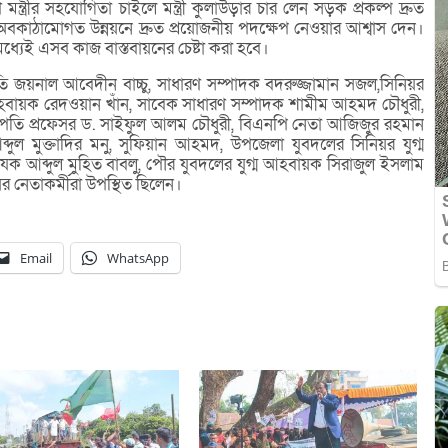
্ত্রীর সহযোগিতা চাইলে মন্ত্রী কুলাউড়ার চার লেন সড়ক প্রকল্প দ্রুত
র অবকাঠামোগত উন্নয়নে দ্রুত প্রয়োজনীয় পদক্ষেপ নেওয়ার আশ্বাস দেন।
ধ্যেই এসব কাজ বাস্তবায়নের চেষ্টা করা হবে।
য়নাল আবেদীন বাচ্চু, সাধারণ সম্পাদক বদরুজ্জামান সজল,সিনিয়র
বায়ক রেদওয়ান খাঁন, সাবেক সাধারণ সম্পাদক শামীম আহমদ চৌধুরী,
ভাপতি প্রফেসর ড. সাইফুল আলম চৌধুরী, বিএনপি নেতা আজিজুর রহমান
ব্দুল মুক্তাদির মনু, সুফিয়ান আহমদ, উপজেলা যুবদলের সিনিয়র যুগ্ম
 আব্দুল মুহিত বাবলু, পৌর যুবদলের যুগ্ম আহবায়ক সিরাজুল ইসলাম
ের নেতাকর্মীরা উপস্থিত ছিলেন।
Email
WhatsApp