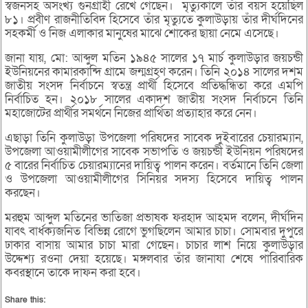
স্বজনসহ অসংখ্য গুনগ্রাহী রেখে গেছেন। মৃত্যুকালে তাঁর বয়স হয়েছিল
৮১। প্রবীণ রাজনীতিবিদ হিসেবে তাঁর মৃত্যুতে কুলাউড়ায় তাঁর দীর্ঘদিনের
সহকর্মী ও নিজ এলাকার মানুষের মাঝে শোকের ছায়া নেমে এসেছে।
জানা যায়, মো: আব্দুল মতিন ১৯৪৫ সালের ১৭ মার্চ কুলাউড়ার জয়চন্ডী
ইউনিয়নের কামারকান্দি গ্রামে জন্মগ্রহণ করেন। তিনি ২০১৪ সালের দশম
জাতীয় সংসদ নির্বাচনে স্বতন্ত্র প্রার্থী হিসেবে প্রতিদ্ধন্ধিতা করে এমপি
নির্বাচিত হন। ২০১৮ সালের একাদশ জাতীয় সংসদ নির্বাচনে তিনি
মহাজোটের প্রার্থীর সমর্থনে নিজের প্রার্থিতা প্রত্যাহার করে নেন।
এছাড়া তিনি কুলাউড়া উপজেলা পরিষদের সাবেক দুইবারের চেয়ারম্যান,
উপজেলা আওয়ামীলীগের সাবেক সভাপতি ও জয়চন্ডী ইউনিয়ন পরিষদের
৫ বারের নির্বাচিত চেয়ারম্যানের দায়িত্ব পালন করেন। বর্তমানে তিনি জেলা
ও উপজেলা আওয়ামীলীগের সিনিয়র সদস্য হিসেবে দায়িত্ব পালন
করছেন।
মরহুম আব্দুল মতিনের ভাতিজা প্রভাষক ফরহাদ আহমদ বলেন, দীর্ঘদিন
যাবৎ বার্ধক্যজনিত বিভিন্ন রোগে ভুগছিলেন আমার চাচা। সোমবার দুপুরে
ঢাকার বাসায় আমার চাচা মারা গেছেন। চাচার লাশ নিয়ে কুলাউড়ার
উদ্দেশ্য রওনা দেয়া হয়েছে। মঙ্গলবার তাঁর জানাযা শেষে পারিবারিক
কবরস্থানে তাকে দাফন করা হবে।
Share this: