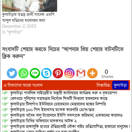
কুলাউড়ায় স্বতন্ত্র প্রার্থী সাবেক এমপি
আব্দুল মতিনের মনোনয়ন জমা
December 2, 2023
In "কুলাউড়া"
সংবাদটি শেয়ার করতে নিচের “আপনার প্রিয় শেয়ার বাটনটিতে
ক্লিক করুন”
0
Shares
এ বিভাগের আরো সংবাদ
বিস্তারিত:
কুলাউড়া
কুলাউড়া পাবলিক লাইব্রেরী’র অস্থায়ী কার্যালয়ের কার্যক্রম শুরু ও বৃক্ষরোপণ
রেলওয়ে পুলিশের সহায়তায় নিখোঁজ শিশুটি ফিরলো স্বজনদের কাছে
কুলাউড়ার টিলাগাঁও ইউনিয়নে চেয়ারম্যান মেম্বারদের দ্বন্ধের নিষ্পত্তি
কুলাউড়ায় ১০০ পিস ইয়াবাসহ মা/দক কারবারি গ্রে/ফ/তার
কুলাউড়ায় অবৈধ বালু উত্তোলনে ইউপি সদস্যকে জরিমানা, একজনের কারাদণ্ড
কুলাউড়ায় ডিবির অভিযানে মাদকসহ আটক ২
কুলাউড়ায় হাকালুকি হাওরে ঐতিহ্যবাহী নৌকা বাইচ প্রতিযোগিতা, হাজারো মানুষের ঢ