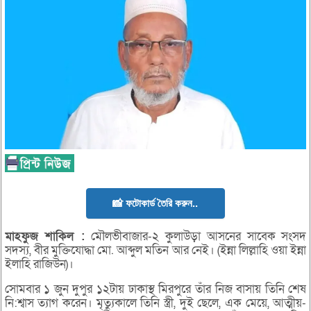
📸 ফটোকার্ড তৈরি করুন..
মাহফুজ
শাকিল :
মৌলভীবাজার-২ কুলাউড়া আসনের সাবেক সংসদ
সদস্য, বীর মুক্তিযোদ্ধা মো. আব্দুল মতিন আর নেই। (ইন্না লিল্লাহি ওয়া ইন্না
ইলাহি রাজিউন)।
সোমবার ১ জুন দুপুর ১২টায় ঢাকাস্থ মিরপুরে তাঁর নিজ বাসায় তিনি শেষ
নি:শ্বাস ত্যাগ করেন। মৃত্যুকালে তিনি স্ত্রী, দুই ছেলে, এক মেয়ে, আত্মীয়-