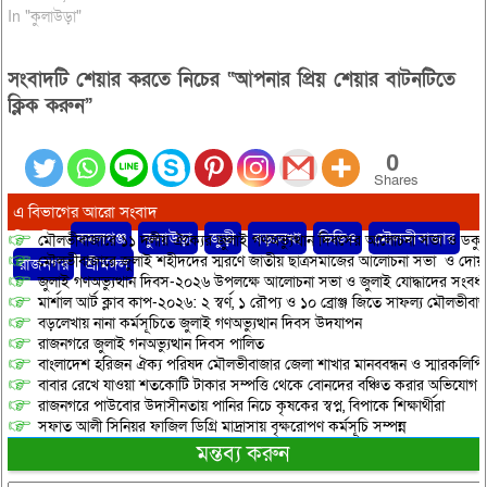
In "কুলাউড়া"
সংবাদটি শেয়ার করতে নিচের “আপনার প্রিয় শেয়ার বাটনটিতে
ক্লিক করুন”
0
Shares
এ বিভাগের আরো সংবাদ
বিস্তারিত:
কমলগঞ্জ
,
কুলাউড়া
,
জুড়ী
,
বড়লেখা
,
ভিডিও
,
মৌলভীবাজার
,
মৌলভীবাজারে ১১ দলীয় ঐক্যের জুলাই গণঅভ্যুত্থান দিবসের আলোচনা সভা ও ডকুমেন্
মৌলভীবাজারে জুলাই শহীদদের স্মরণে জাতীয় ছাত্রসমাজের আলোচনা সভা ও দোয়
রাজনগর
,
শ্রীমঙ্গল
জুলাই গণঅভ্যুত্থান দিবস-২০২৬ উপলক্ষে আলোচনা সভা ও জুলাই যোদ্ধাদের সংবর্ধ
মার্শাল আর্ট ক্লাব কাপ-২০২৬: ২ স্বর্ণ, ১ রৌপ্য ও ১০ ব্রোঞ্জ জিতে সাফল্য মৌলভীবাজ
বড়লেখায় নানা কর্মসূচিতে জুলাই গণঅভ্যুত্থান দিবস উদযাপন
রাজনগরে জুলাই গনঅভ্যুত্থান দিবস পালিত
বাংলাদেশ হরিজন ঐক্য পরিষদ মৌলভীবাজার জেলা শাখার মানববন্ধন ও স্মারকলিপি প
বাবার রেখে যাওয়া শতকোটি টাকার সম্পত্তি থেকে বোনদের বঞ্চিত করার অভিযোগ
রাজনগরে পাউবোর উদাসীনতায় পানির নিচে কৃষকের স্বপ্ন, বিপাকে শিক্ষার্থীরা
সফাত আলী সিনিয়র ফাজিল ডিগ্রি মাদ্রাসায় বৃক্ষরোপণ কর্মসূচি সম্পন্ন
মন্তব্য করুন