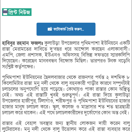
📸 ফটোকার্ড তৈরি করুন..
হাবিবুর রহমান ফজল॥
কুলাউড়া উপজেলার পৃথিমপাশা ইউনিয়নে একটি
রাস্তা মেরামতের দাবিতে দু’বছর ধরে আন্দোল করছেন এলাকাবাসী।
এমপি, জেলা প্রশাসক, ইউএনও অফিসসহ বিভিন্ন দফতরে স্মারকলিপি
দিয়েছেন। করেছেন মানববন্ধন বিক্ষোভ মিছিল। তারপরও টনক নড়েনি
সংশ্লিষ্ট কর্তৃপক্ষের।
পৃথিমপাশা ইউনিয়নের ছৈদলবাজার থেকে রাজনগর পর্যন্ত ২ দশমিক ৮
কিলোমিটার রাস্তা মনু নদী থেকে বালু বহনকারী গাড়ীর কারণে সম্পুর্ণটাই
চলাচলের অনুপযোগি হয়ে পড়েছে। কোথায়ও পাকা রাস্তার কোন অস্থিত্ব
নেই। অথচ এই রাস্তাটি খুবই গুরুত্বপূর্ণ। এই রাস্তা দিয়ে কুলাউড়া
উপজেলার হাজীপুর, টিলাগাঁও, শরীফপুর ও পৃথিমপাশা ইউনিয়নের হাজার
হাজার মানুষ চলাচল করে। স্কুল, কলেজ ও মাদ্রাসার শত শত ছাত্রছাত্রী
চলাচল করে থাকেন। এই পথে চলাচলকারীদের দুর্ভোগের কোন অন্ত নেই।
রাস্তার এই বেহাল অবস্থার জন্য স্থানীয় লোকজন দায়ী করেন বালু
লুটেরাদের। মনু নদী থেকে বালু উত্তোলন করে এই রাস্তা ব্যবহার করে