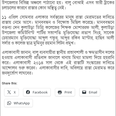
উপজেলার বিভিন্ন অঞ্চলে পাঠানো হয়। বালু বোঝাই এসব ভারী ট্রাকের
চলাচলের কারণে রাস্তার কোন অস্থিত্ব নেই।
১১ এপ্রিল সোমবার এলাকার সর্বস্তরের মানুষ রাস্তা মেরামতের দাবিতে
রাস্তায় নেমে আসে। মানববন্ধন ও বিক্ষোভ মিছিল করেছে। মানববন্ধনে
বক্তব্য দেন কুলাউড়া ডিগ্রি কলেজের শিক্ষক মোশাররফ আলী, কুলাউড়া
উপজেলা কমিউনিস্ট পার্টির সভাপতি মুক্তিযোদ্ধা প্রতাপ সিংহ, সাবেক
চেয়ারম্যান মুক্তিযোদ্ধা আব্দুল গফুর, আব্দুর রকিব মাস্টার, হাছিব আলী
সর্দার ও কলেজ ছাত্র মুমিনুর রহমান লিটন প্রমুখ।
এলাকাবাসী জানান, বালু ব্যবসায়ীরা স্থানীয় প্রভাবশালী ও ক্ষমতাসীন দলের
হওয়ায় এলাকাবাসী প্রতিবাদ জানালে থানায় মিথ্যা মামলা দিয়ে হয়রানি
করে। এলাকাবাসী ২০১৪ সাল থেকে এই রাস্তাটি সংস্কারের দাবিতে
আন্দোলন শুরু করেন। এলাকাবাসীর দাবি, অবিলম্বে রাস্তা মেরামত করে
জনদুর্ভোগ লাঘবের।
Share this:
X
Facebook
Print
Email
WhatsApp