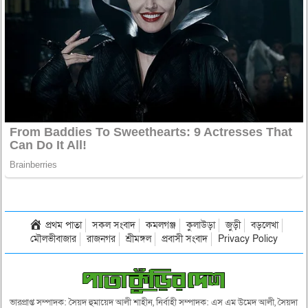
প্রথম পাতা
সকল সংবাদ
কমলগঞ্জ
কুলাউড়া
জুড়ী
বড়লেখা
মৌলভীবাজার
রাজনগর
শ্রীমঙ্গল
প্রবাসী সংবাদ
Privacy Policy
ভারপ্রাপ্ত সম্পাদক: সৈয়দ হুমায়েদ আলী শাহীন, নির্বাহী সম্পাদক: এস এম উমেদ আলী, সৈয়দা