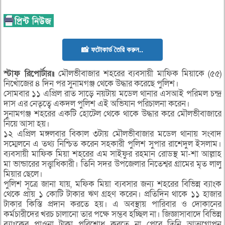
📸 ফটোকার্ড তৈরি করুন..
স্টাফ রিপোর্টার॥
মৌলভীবাজার শহরের ব্যবসায়ী মাফিক মিয়াকে (৫৫)
নিখোঁজের ৪ দিন পর সুনামগঞ্জ থেকে উদ্ধার করেছে পুলিশ।
সোমবার ১১ এপ্রিল রাত সাড়ে নয়টায় মডেল থানার এসআই পরিমল চন্দ্র
দাস এর নেতৃত্বে একদল পুলিশ এই অভিযান পরিচালনা করেন।
সুনামগঞ্জ শহরের একটি হোটেল থেকে থাকে উদ্ধার করে মৌলভীবাজারে
নিয়ে আসা হয়।
১২ এপ্রিল মঙ্গলবার বিকাল ৩টায় মৌলভীবাজার মডেল থানায় সংবাদ
সম্মেলনে এ তথ্য নিশ্চিত করেন সহকারী পুলিশ সুপার রাশেদুল ইসলাম।
ব্যবসায়ী মাফিক মিয়া শহরের এম সাইফুর রহমান রোডস্থ মা-শা আল্লাহ
মা ভান্ডারের সত্ত্বাধিকারী। তিনি সদর উপজেলার নিতেশ্বর গ্রামের মৃত লালু
মিয়ার ছেলে।
পুলিশ সূত্রে জানা যায়, মফিক মিয়া ব্যবসার জন্য শহরের বিভিন্ন ব্যাংক
থেকে প্রায় ১ কোটি টাকার ঋণ গ্রহণ করেন। প্রতিদিন থাকে ১১ হাজার
টাকার কিস্তি প্রদান করতে হয়। এ অবস্থায় পারিবার ও দোকানের
কর্মচারীদের খরচ চালানো তার পক্ষে সম্ভব হচ্ছিল না। জিজ্ঞাসাবাদে বিভিন্ন
ব্যাংকের পাওনা টাকা পরিশোধ করতে না পেরে তিনি আত্মগোপন