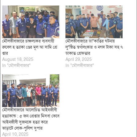
মৌলভীবাজারে চাঞ্চল্যকর ব্যবসায়ী
মৌলভীবাজারে ডা*কাতির ঘটনায়
রুবেল হ ত্যাকা ণ্ডের মূল আ সামি গ্রে
লু*ন্ঠিত স্বর্ণালংকার ও নগদ টাকা সহ ৭
প্তার
ডাকাত গ্রেফতার
August 18, 2025
April 29, 2025
In "মৌলভীবাজার"
In "মৌলভীবাজার"
মৌলভীবাজারে আলোচিত আইনজীবী
হত্যাকান্ড : ৫ জন গ্রেপ্তার মিসবা ভেবে
আইনজীবী সুজনকে হত্যা করে
ভাড়াটে লোক-পুলিশ সুপার
April 10, 2025