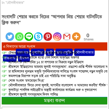
In "মৌলভীবাজার"
সংবাদটি শেয়ার করতে নিচের “আপনার প্রিয় শেয়ার বাটনটিতে
ক্লিক করুন”
0
Shares
এ বিভাগের আরো সংবাদ
বিস্তারিত:
কমলগঞ্জ
,
কুলাউড়া
,
জুড়ী
,
তথ্য-প্রযুক্তি
,
মৌলভীবাজার
,
টেন্ডার ছাড়াই সরকারি গাছ বিক্রি করলেন বিসিক কর্মকর্তা
মাছ ধরার জালে আটকে মা/রা গেল বিশাল আকৃতির অজগর
রাজনগর
,
শ্রীমঙ্গল
ন্যাশনাল টি কোম্পানির ১২ চা বাগানের চা বিক্রয়ে নতুন ইতিহাস
শ্রীমঙ্গলে ‘ইতিহাসের আয়নায় জুলাই গণঅভ্যুত্থান’: প্রত্যাশা-প্রাপ্তি শীর্ষক আলোচনা
চা শ্রমিকদের ন্যুনতম মজুরি পুনর্নিরধারণের দাবিতে সংবাদ সম্মেলন, নতুন মজুরি বো
কমলগঞ্জে নিরাপদ সড়ক চাই এর পরিচিতি সভা অনুষ্ঠিত
শোক সংবাদ ‘রসমোহন সিংহ’
মৌলভীবাজারে ‘ফিরে দেখা জুলাই, আগামীর বাংলাদেশ ও আমাদের করণীয়’ শীর্ষক আ
কুলাউড়া পাবলিক লাইব্রেরী’র অস্থায়ী কার্যালয়ের কার্যক্রম শুরু ও বৃক্ষরোপণ
শ্রীমঙ্গলে জুলাই গণঅভ্যুত্থান দিবস পালিত
মন্তব্য করুন