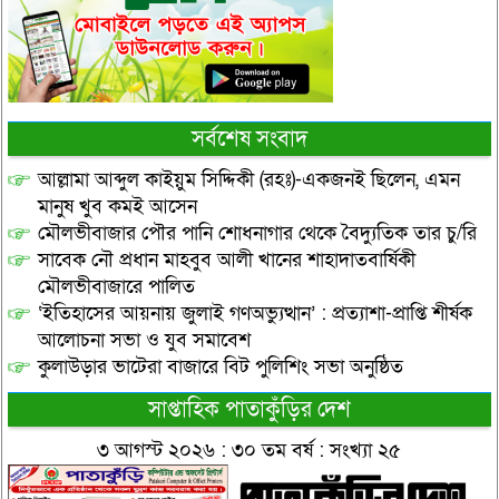
সর্বশেষ সংবাদ
আল্লামা আব্দুল কাইয়ুম সিদ্দিকী (রহঃ)-একজনই ছিলেন, এমন
মানুষ খুব কমই আসেন
মৌলভীবাজার পৌর পানি শোধনাগার থেকে বৈদ্যুতিক তার চু/রি
সাবেক নৌ প্রধান মাহবুব আলী খানের শাহাদাতবার্ষিকী
মৌলভীবাজারে পালিত
‘ইতিহাসের আয়নায় জুলাই গণঅভ্যুত্থান’ : প্রত্যাশা-প্রাপ্তি শীর্ষক
আলোচনা সভা ও যুব সমাবেশ
কুলাউড়ার ভাটেরা বাজারে বিট পুলিশিং সভা অনুষ্ঠিত
সাপ্তাহিক পাতাকুঁড়ির দেশ
৩ আগস্ট ২০২৬ : ৩০ তম বর্ষ : সংখ্যা ২৫