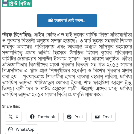
📸 ফটোকার্ড তৈরি করুন..
স্টাফ রিপোর্টার॥
প্রাইম কেজি এন্ড হাই স্কুলের বার্ষিক ক্রীড়া প্রতিযোগীতা
ও পুরষ্কার বিতরণী অনুষ্ঠান সম্পন্ন হয়েছে। ৩ মার্চ স্কুলের সহকারী শিক্ষক
শাহনুর আলমের পরিচালনায় এবং ভারপ্রাপ্ত অধ্যক্ষ সাদিকুর রহমানের
সভাপতিত্বে প্রধান অতিথি হিসেবে উপস্থিত ছিলেন স্কুলের পরিচালনা
কমিটির চেয়ারম্যান সানাউল ইসলাম সুয়েজ। স্কুল প্রাঙ্গণে অনুষ্ঠিত ক্রীড়া
প্রতিযোগীতায় বিজয়ীদের মাঝে পুরস্কার বিতরণ সহ গত ২০১৫ সালের
পিএসসিতে এ প্লাস প্রাপ্ত শিক্ষার্থীদের সংবর্ধনা ও বিশেষ পুরস্কার প্রদান
করা হয়। পুরষ্কারপ্রাপ্ত শিক্ষার্থীরা হলেন রাবেয়া রহমান নাবিলা, ফারিয়া
তাসফিন আদৃতা, খাদিজাতুল কোবরা ইকরা, শাহ ফাহমিদা জাহান ইতু,
তিশমা রানী দেব ও নাঈম হোসেন গাজী। উল্লেখ্য এদের মধ্যে ফারিয়া
তাসফিন আদৃতা ২০১৪ সালের নির্ঝর মেধাবৃত্তি লাভ করে।
Share this:
X
Facebook
Print
Email
WhatsApp