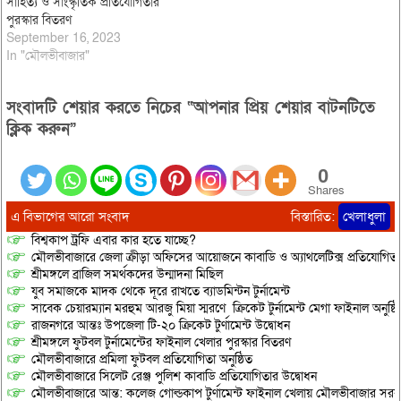
সাহিত্য ও সাংস্কৃতিক প্রতিযোগিতার
পুরস্কার বিতরণ
September 16, 2023
In "মৌলভীবাজার"
সংবাদটি শেয়ার করতে নিচের “আপনার প্রিয় শেয়ার বাটনটিতে
ক্লিক করুন”
0
Shares
এ বিভাগের আরো সংবাদ
বিস্তারিত:
খেলাধুলা
বিশ্বকাপ ট্রফি এবার কার হতে যাচ্ছে?
মৌলভীবাজারে জেলা ক্রীড়া অফিসের আয়োজনে কাবাডি ও অ্যাথলেটিক্স প্রতিযোগিতা 
শ্রীমঙ্গলে ব্রাজিল সমর্থকদের উন্মাদনা মিছিল
যুব সমাজকে মাদক থেকে দূরে রাখতে ব্যাডমিন্টন টুর্নামেন্ট
সাবেক চেয়ারম্যান মরহুম আরজু মিয়া স্মরণে ক্রিকেট টুর্নামেন্ট মেগা ফাইনাল অনুষ্ঠি
রাজনগরে আন্তঃ উপজেলা টি-২০ ক্রিকেট টুর্ণামেন্ট উদ্বোধন
শ্রীমঙ্গলে ফুটবল টুর্নামেন্টের ফাইনাল খেলার পুরস্কার বিতরণ
মৌলভীবাজারে প্রমিলা ফুটবল প্রতিযোগিতা অনুষ্ঠিত
মৌলভীবাজারে সিলেট রেঞ্জ পুলিশ কাবাডি প্রতিযোগিতার উদ্বোধন
মৌলভীবাজারে আন্ত: কলেজ গোল্ডকাপ টুর্ণামেন্ট ফাইনাল খেলায় মৌলভীবাজার সরকা