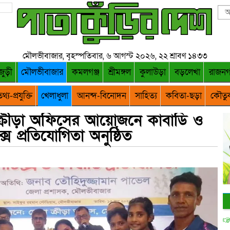
মৌলভীবাজার, বৃহস্পতিবার, ৬ আগস্ট ২০২৬, ২২ শ্রাবণ ১৪৩৩
জুড়ী
মৌলভীবাজার
কমলগঞ্জ
শ্রীমঙ্গল
কুলাউড়া
বড়লেখা
রাজন
থ্য-প্রযুক্তি
খেলাধুলা
আনন্দ-বিনোদন
সাহিত্য
কবিতা-ছড়া
কৌতু
ক্রীড়া অফিসের আয়োজনে কাবাডি ও
ক্স প্রতিযোগিতা অনুষ্ঠিত