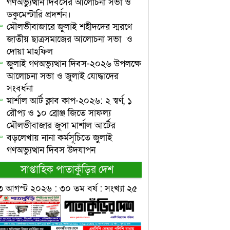
গণঅভ্যুত্থান দিবসের আলোচনা সভা ও
ডকুমেন্টারি প্রদর্শন।
মৌলভীবাজারে জুলাই শহীদদের স্মরণে
জাতীয় ছাত্রসমাজের আলোচনা সভা ও
দোয়া মাহফিল
জুলাই গণঅভ্যুত্থান দিবস-২০২৬ উপলক্ষে
আলোচনা সভা ও জুলাই যোদ্ধাদের
সংবর্ধনা
মার্শাল আর্ট ক্লাব কাপ-২০২৬: ২ স্বর্ণ, ১
রৌপ্য ও ১০ ব্রোঞ্জ জিতে সাফল্য
মৌলভীবাজার জুসা মার্শাল আর্টের
বড়লেখায় নানা কর্মসূচিতে জুলাই
গণঅভ্যুত্থান দিবস উদযাপন
সাপ্তাহিক পাতাকুঁড়ির দেশ
৩ আগস্ট ২০২৬ : ৩০ তম বর্ষ : সংখ্যা ২৫