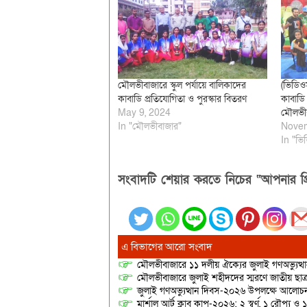
মৌলভীবাজারে স্কুল পর্যায়ে বালিকাদের
(ভিডিও
কাবাডি প্রতিযোগিতা ও পুরস্কার বিতরণ
কাবাডি 
May 9, 2024
মৌলভী
In "মৌলভীবাজার"
Novem
In "ভি
সংবাদটি শেয়ার করতে নিচের “আপনার প্র
এ বিভাগের আরো সংবাদ
মৌলভীবাজারে ১১ দলীয় ঐক্যের জুলাই গণঅভ্যুত্থ
মৌলভীবাজারে জুলাই শহীদদের স্মরণে জাতীয় ছ
জুলাই গণঅভ্যুত্থান দিবস-২০২৬ উপলক্ষে আলোচনা
মার্শাল আর্ট ক্লাব কাপ-২০২৬: ২ স্বর্ণ, ১ রৌপ্য ও