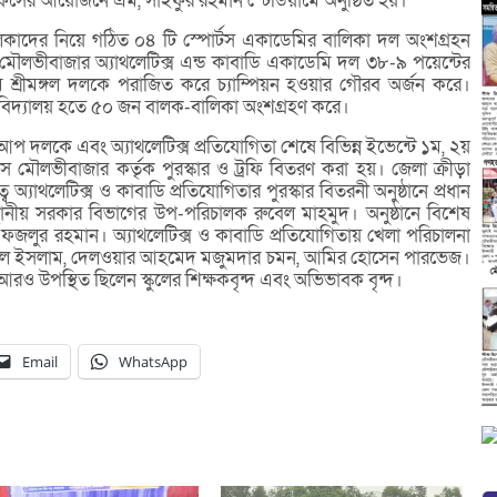
িসের আয়োজনে এম, সাইফুর রহমান স্টেডিয়ামে অনুষ্ঠিত হয়।
ালিকাদের নিয়ে গঠিত ০৪ টি স্পোর্টস একাডেমির বালিকা দল অংশগ্রহন
মৌলভীবাজার অ্যাথলেটিক্স এন্ড কাবাডি একাডেমি দল ৩৮-৯ পয়েন্টের
ডেমি শ্রীমঙ্গল দলকে পরাজিত করে চ্যাম্পিয়ন হওয়ার গৌরব অর্জন করে।
্ন বিদ্যালয় হতে ৫০ জন বালক-বালিকা অংশগ্রহণ করে।
্সআপ দলকে এবং অ্যাথলেটিক্স প্রতিযোগিতা শেষে বিভিন্ন ইভেন্টে ১ম, ২য়
 মৌলভীবাজার কর্তৃক পুরস্কার ও ট্রফি বিতরণ করা হয়। জেলা ক্রীড়া
যাথলেটিক্স ও কাবাডি প্রতিযোগিতার পুরস্কার বিতরনী অনুষ্ঠানে প্রধান
্থানীয় সরকার বিভাগের উপ-পরিচালক রুবেল মাহমুদ। অনুষ্ঠানে বিশেষ
 ফজলুর রহমান। অ্যাথলেটিক্স ও কাবাডি প্রতিযোগিতায় খেলা পরিচালনা
রুল ইসলাম, দেলওয়ার আহমেদ মজুমদার চমন, আমির হোসেন পারভেজ।
ে আরও উপস্থিত ছিলেন স্কুলের শিক্ষকবৃন্দ এবং অভিভাবক বৃন্দ।
Email
WhatsApp