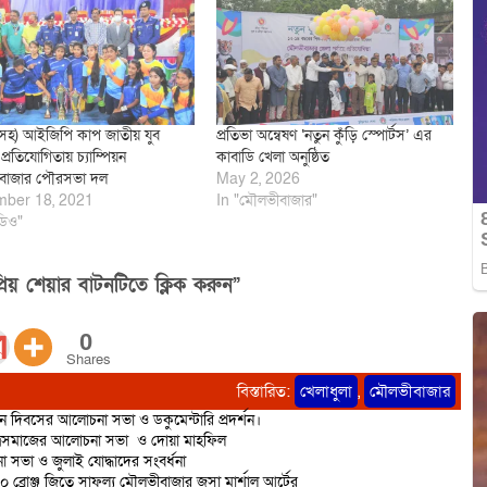
সহ) আইজিপি কাপ জাতীয় যুব
প্রতিভা অন্বেষণ ‘নতুন কুঁড়ি স্পোর্টস’ এর
প্রতিযোগিতায় চ্যাম্পিয়ন
কাবাডি খেলা অনুষ্ঠিত
বাজার পৌরসভা দল
May 2, 2026
ber 18, 2021
In "মৌলভীবাজার"
ডিও"
িয় শেয়ার বাটনটিতে ক্লিক করুন”
0
Shares
বিস্তারিত:
খেলাধুলা
,
মৌলভীবাজার
ান দিবসের আলোচনা সভা ও ডকুমেন্টারি প্রদর্শন।
াত্রসমাজের আলোচনা সভা ও দোয়া মাহফিল
 সভা ও জুলাই যোদ্ধাদের সংবর্ধনা
 ১০ ব্রোঞ্জ জিতে সাফল্য মৌলভীবাজার জুসা মার্শাল আর্টের