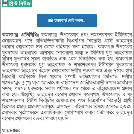
📸 ফটোকার্ড তৈরি করুন..
কমলগঞ্জ প্রতিনিধি॥
কমলগঞ্জ উপজেলার ৪নং শমশেরনগর ইউনিয়নে
চেয়ারম্যান পদে প্রতিদ্বন্দিতাকারী বিএনপির বিদ্রোহী প্রার্থী আহমদুর
রহমান খোকনকে দল থেকে বহিষ্কার করা হয়েছে। কমলগঞ্জ উপজেলা
যুবদলের আহবায়ক আনসার শোকরানা মান্না ও সিনিয়র যুগ্ম আহবায়ক
মুমিন মুক্তাদির সুমন স্বাক্ষরিত এক প্রেস বিজ্ঞপ্তিতে বলা হয়, কমলগঞ্জ
উপজেলা যুবদলের যুগ্ন আহবায়ক ও শমশেরনগর ইউনিয়ন যুবদলের
আহবায়ক আহমদুর রহমান খোকনকে দলীয় শৃঙ্খলা ভঙ্গ এবং দলের স্বার্থ
বিরোধী কর্মকান্ডে লিপ্ত থাকার সুষ্পষ্ট অভিযোগের ভিত্তিতে, দলীয়
গঠনতন্ত্রের ৫ (গ) ধারা মোতাবেক বাংলাদেশ জাতীয়তাবাদী দলের প্রাথমিক
সদস্য পদসহ যুবদলের সকল পর্যায়ের পদ থেকে এ বহিঙ্কারাদেশ প্রদান
করা হয়। উল্লেখ্য, আহমদুর রহমান খোকন কমলগঞ্জ উপজেলার ৪ নং
শমশেরনগর ইউপি নির্বাচনে চেয়ারম্যান পদে বিএনপির বিদ্রোহী প্রার্থী
হিসেবে প্রচার-প্রচারণা চালিয়ে আসছেন। বহিঙ্কারের বিষয়ে জানতে ২৩ মে
সোমবার মুঠোফোনে একাধিকবার যোগাযোগ করার চেষ্টা করে আহমদুর
রহমান খোকনের বক্তব্য পাওয়া যায়নি।
Share this: