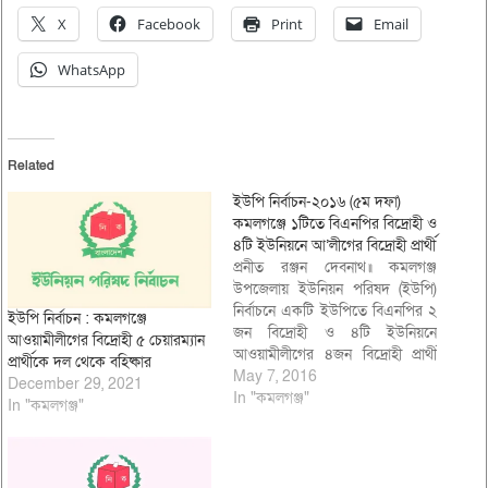
X
Facebook
Print
Email
WhatsApp
Related
ইউপি নির্বাচন-২০১৬ (৫ম দফা)
কমলগঞ্জে ১টিতে বিএনপির বিদ্রোহী ও
৪টি ইউনিয়নে আ’লীগের বিদ্রোহী প্রার্থী
প্রনীত রঞ্জন দেবনাথ॥ কমলগঞ্জ
উপজেলায় ইউনিয়ন পরিষদ (ইউপি)
নির্বাচনে একটি ইউপিতে বিএনপির ২
ইউপি নির্বাচন : কমলগঞ্জে
জন বিদ্রোহী ও ৪টি ইউনিয়নে
আওয়ামীলীগের বিদ্রোহী ৫ চেয়ারম্যান
আওয়ামীলীগের ৪জন বিদ্রোহী প্রার্থী
প্রার্থীকে দল থেকে বহিষ্কার
রয়েছেন। এ উপজেলায় আগামী ২৮
May 7, 2016
December 29, 2021
মে পঞ্চম দফা নির্বাচনে ভোট গ্রহণ
In "কমলগঞ্জ"
In "কমলগঞ্জ"
অনুষ্ঠিত হবে। জানা যায়, কমলগঞ্জ
উপজেলার ৪নং শমশেরনগর
ইউনিয়নে বিএনপির ২ জন বিদ্রোহী
প্রার্থী হয়েছেন। এ ইউনিয়নে…