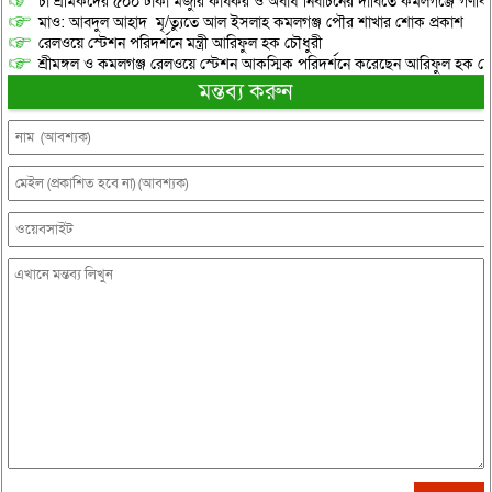
চা শ্রমিকদের ৫০০ টাকা মজুরি কার্যকর ও অবাধ নির্বাচনের দাবিতে কমলগঞ্জে গণবি
মাও: আবদুল আহাদ মৃ/ত্যুতে আল ইসলাহ কমলগঞ্জ পৌর শাখার শোক প্রকাশ
রেলওয়ে স্টেশন পরিদর্শনে মন্ত্রী আরিফুল হক চৌধুরী
শ্রীমঙ্গল ও কমলগঞ্জ রেলওয়ে স্টেশন আকস্মিক পরিদর্শনে করেছেন আরিফুল হক চৌ
মন্তব্য করুন