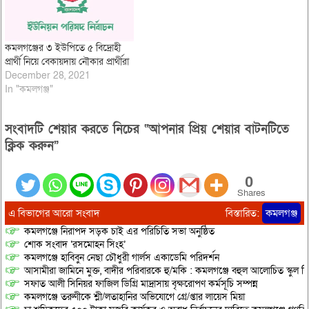
কমলগঞ্জের ৩ ইউপিতে ৫ বিদ্রোহী
প্রার্থী নিয়ে বেকায়দায় নৌকার প্রার্থীরা
December 28, 2021
In "কমলগঞ্জ"
সংবাদটি শেয়ার করতে নিচের “আপনার প্রিয় শেয়ার বাটনটিতে
ক্লিক করুন”
0
Shares
এ বিভাগের আরো সংবাদ
বিস্তারিত:
কমলগঞ্জ
কমলগঞ্জে নিরাপদ সড়ক চাই এর পরিচিতি সভা অনুষ্ঠিত
শোক সংবাদ ‘রসমোহন সিংহ’
কমলগঞ্জে হাবিবুন নেছা চৌধুরী গার্লস একাডেমি পরিদর্শন
আসামীরা জামিনে মুক্ত, বাদীর পরিবারকে হু/মকি : কমলগঞ্জে বহুল আলোচিত স্কুল শি
সফাত আলী সিনিয়র ফাজিল ডিগ্রি মাদ্রাসায় বৃক্ষরোপণ কর্মসূচি সম্পন্ন
কমলগঞ্জে তরুণীকে শ্লী/লতাহানির অভিযোগে গ্রে/প্তার লায়েস মিয়া