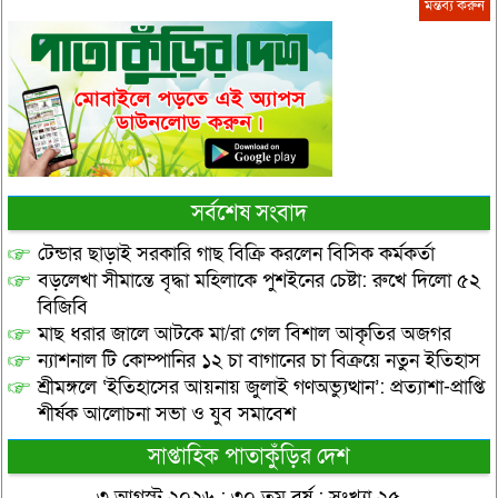
সর্বশেষ সংবাদ
টেন্ডার ছাড়াই সরকারি গাছ বিক্রি করলেন বিসিক কর্মকর্তা
বড়লেখা সীমান্তে বৃদ্ধা মহিলাকে পুশইনের চেষ্টা: রুখে দিলো ৫২
বিজিবি
মাছ ধরার জালে আটকে মা/রা গেল বিশাল আকৃতির অজগর
ন্যাশনাল টি কোম্পানির ১২ চা বাগানের চা বিক্রয়ে নতুন ইতিহাস
শ্রীমঙ্গলে ‘ইতিহাসের আয়নায় জুলাই গণঅভ্যুত্থান’: প্রত্যাশা-প্রাপ্তি
শীর্ষক আলোচনা সভা ও যুব সমাবেশ
সাপ্তাহিক পাতাকুঁড়ির দেশ
৩ আগস্ট ২০২৬ : ৩০ তম বর্ষ : সংখ্যা ২৫