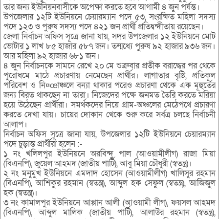
তার জন্য ইউনিয়নবাসীকে অপেক্ষা করতে হবে আগামী ৪ জুন পর্যন্ত।
উপজেলার ১২টি ইউনিয়নে চেয়ারম্যান পদে ৫৩, সংরক্ষিত মহিলা সদস্য
পদে ১২৩ ও পুরুষ সদস্য পদে ৪২১ জন প্রার্থী প্রতিদ্বন্দীতায় রয়েছেন।
জেলা নির্বাচন অফিস সূত্রে জানা যায়, সদর উপজেলার ১২ ইউনিয়নে মোট
ভোটার ১ লাখ ৮৫ হাজার ৫৮৭ জন। তন্মধ্যে পুরুষ ৯২ হাজার ৯৩৬ জন।
আর মহিলা ৯২ হাজার ৬৮১ জন।
৪ জুন নির্বাচনকে সামনে রেখে ২০ মে শুত্রুবার প্রতীক বরাদ্ধের পর থেকে
পুরোধমে মাঠে প্রচারণায় নেমেছেন প্রার্থীর। লাগাতার বৃষ্টি, প্রতিকূল
পরিবেশ ও নি¤œাঞ্চলে বন্যা থাকার পরেও প্রচারণা থেকে এক মূহুর্তের
জন্য বিরত থাকছেন না তারা। নিজেদের পক্ষে জনমত তৈরি করতে মরিয়া
হয়ে উঠেছেন প্রার্থীরা। সমর্থকদের নিয়ে গ্রাম-অঞ্চলের মেঠেপথে প্রচারণা
করতে দেখা যায়। চায়ের দোকান থেকে শুরু করে সর্বত্র চলছে নির্বাচনী
আলাপ।
নির্বাচন অফিস সূত্রে জানা যায়, উপজেলার ১২টি ইউনিয়নে চেয়ারম্যান
পদে চুড়ান্ত প্রার্থীরা হলেন :-
১ নং খলিলপুর ইউনিয়নে অরবিন্দু পাল (আওয়ামীলীগ) রাজা মিয়া
(বিএনপি), জুয়েল আহমদ (জাতীয় পার্টি), আবু মিয়া চৌধুরী (স্বতন্ত্র)।
২ নং মনুমুখ ইউনিয়নে এমদাদ হোসেন (আওয়ামীলীগ) খালিসুর রহমান
(বিএনপি), আশিকুর রহমান (স্বতন্ত্র), আব্দুল হক সেফুল (স্বতন্ত্র), আজিজুল
হক (স্বতন্ত্র)।
৩ নং কামালপুর ইউনিয়নে আপ্পান আলী (আওয়ামী লীগ), ফয়সল আহমদ
(বিএনপি), আব্দুল মালিক (জাতীয় পার্টি), আলাউর রহমান (স্বতন্ত্র),