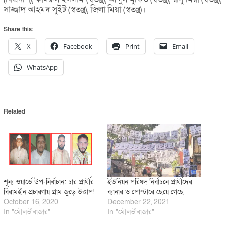
সাজ্জাদ আহমদ সুইট (স্বতন্ত্র), জিলা মিয়া (স্বতন্ত্র)।
Share this:
X
Facebook
Print
Email
WhatsApp
Related
শূন্য ওয়ার্ডে উপ-নির্বাচান: চার প্রার্থীর
ইউনিয়ন পরিষদ নির্বাচনে প্রার্থীদের
বিরামহীন প্রচারণায় গ্রাম জুড়ে উত্তাপ!
ব্যানার ও পোস্টারে ছেয়ে গেছে
October 16, 2020
December 22, 2021
In "মৌলভীবাজার"
In "মৌলভীবাজার"