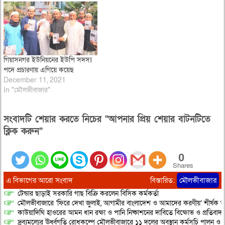
গিয়াসনগর ইউনিয়নের ইউপি সদস্য
পদে প্রচারণায় এগিয়ে কয়েছ
December 11, 2021
In "মৌলভীবাজার"
সংবাদটি শেয়ার করতে নিচের “আপনার প্রিয় শেয়ার বাটনটিতে
ক্লিক করুন”
0
Shares
এ বিভাগের আরো সংবাদ
বিস্তারিত:
মৌলভীবাজার
টেন্ডার ছাড়াই সরকারি গাছ বিক্রি করলেন বিসিক কর্মকর্তা
মৌলভীবাজারে ‘ফিরে দেখা জুলাই, আগামীর বাংলাদেশ ও আমাদের করণীয়’ শীর্ষক আ
কাউয়াদিঘি হাওরের আমন ধান রক্ষা ও পানি নিষ্কাশনের দাবিতে বিক্ষোভ ও প্রতিবাদ
দ্রব্যমূল্যের ঊর্ধ্বগতি রোধকল্পে মৌলভীবাজারে ১১ দলের অবস্থান কর্মসূচি পালন ও স