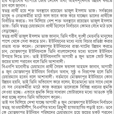
হার বাড়ানোর ব্যাপারে জোর দেবেন এবং আইনশূংখলার উন্নয়ন করতে
চান বলে জানান।
স্বতন্ত্র প্রার্থী হয়ে শক্ত অবস্থানে রয়েছেন তাজুল ইসলাম তাজ। সর্বস্তরের
মানুষ ও নেতাকর্মীরা মাঠে ভাল ভাবে কাজ করে যাচ্ছেন তাদের প্রার্থীকে
নির্বাচিত করতে। সব মিলিয়ে বেশ শক্ত অবস্থানে রয়েছেন তাজুল ইসলাম
তাজ। তিনি স্বতন্ত্র চেয়ারম্যান প্রার্থী হিসেবে নির্বাচনে কোমর বেঁধে মাঠ চষে
বেড়াচ্ছেন।
স্বতন্ত্র প্রার্থী তাজুল ইসলাম তাজ জানান, তিনি গরীব, দুঃখী মেহনতি মানুষের
পাশে থেকে সেবা করতে চান। ইউনিয়নের মধ্যে ন্যায় বিচার প্রতিষ্ঠা করার
প্রত্যয় ব্যক্ত করেন। মোস্তফাপুর ইউনিয়নের রাস্তা-ঘাটের উন্নয়ন করতে
চান, মোস্তফাপুর ইউনিয়নকে তিনি বাংলাদেশের মধ্যে মডেল ইউনিয়ন
উপহার দিতে চান। তাই ইউনিয়নবাসি আগামী ৪ জুন তাকে ভোট দিয়ে
জয়ের মালা পরাবেন বলে তিনি আশাবাদী।
বিএনপি মনোনীত চেয়াম্যান প্রার্থী সৈয়দ ফয়সল আহমদ জানান, আগামী
৪ জুন মোস্তফাপুর ইউনিয়ন নির্বাচন অবাধ, সুষ্ঠু ও নিরপেক্ষ হলে তিনি
চেয়ারম্যান হবেন বলে আশাবাদী। বর্তমানে মোস্তফাপুর ইউনিয়নে কোন
উন্নয়ন হয়নি, তাই তিনি অভিযোগ করে বলেন, ইতোমধ্যে তার সাথে থেকে
যে সব নেতাকর্মীরা মাঠে কাজ করছেন তাদেরকে বিভিন্ন ধরনের হুমকি
দেওয়া হচ্ছে। এভাবে হুমকি দিয়ে সাধারণ ভোটারদের মধ্যে আতংক সৃষ্ঠি
করা হচ্ছে বলেও তিনি অভিযোগ করেন।
তাই সব মিলিয়ে দেখা যাচ্ছে আগামী ৪ জুন মোস্তফাপুর ইউনিয়ন নির্বাচনে
স্বতন্ত্র, আওয়ামীলীগ, বিএনপির মধ্যে ত্রিমুখী হাড্ডাহাড্ডি লড়াই হবে। তবে
কে মোস্তফাপুর ইউনিয়ন পরিষদের চেয়ারম্যান হয়ে জয়ের মুকুট পরবেন