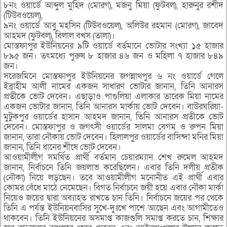
৮নং ওয়ার্ডে আব্দুল মুহিদ (মোরগ), মজনু মিয়া (ফুটবল), হারুনুর রশীদ
(টিউবওয়েল),
৯নং ওয়ার্ডে আবু মহসিন (টিউবওয়েল), অলিউর রহমান (মোরগ), জাবেদ
আহমদ (ফুটবল), বিলাল বখস (তালা)।
মোস্তফাপুর ইউনিয়নের ৯টি ওয়ার্ডে বর্তমানে ভোটার সংখ্যা ১৫ হাজার
৮৯৫ জন। তৎমধ্যে পুরুষ ৮ হাজার ৪৬ জন ও মহিলা ৭ হাজার ৮৪৯
জন।
সরেজমিনে মোস্তফাপুর ইউনিয়নের জগন্নাথপুর ৬ নং ওয়ার্ডে গেলে
ইব্রাহীম আলী নামের একজন সাধারণ ভোটার জানান, তিনি আনারস
প্রতীকে ভোট দেবেন। এছাড়াও পাগুলিয়া এলাকার তারেক মিয়া নামের
একজন ভোটার জানান, তিনি আনারস মার্কায় ভোট দেবেন। বাউরঘরিয়া-
মুটুকপুর ওয়ার্ডের হাসান আহমদ জানান, তিনি আনারস প্রতীকে ভোট
দেবেন। মোস্তফাপুর ও জগৎসী ওয়ার্ডের সালমা বেগম ও রুপন মিয়া
জানান, তারা নৌকায় ভোট দেবেন। হিলালপুর ওয়ার্ডের বাসিন্দা মনির মিয়া
জানান, তিনি ধানের শীষে ভোট দেবেন।
আওয়ামীলীগ সমর্থিত প্রার্থী বর্তমান চেয়ারম্যান শেখ রুমেল আহমদ
জানান, নির্বাচনে তিনি জয়লাভ করেছিলেন। এবার তিনি দলীয় প্রতীক
(নৌকা) নিয়ে লড়ছেন। তবে আওয়ামীলীগ মনোনীত এই প্রার্থী এবার
কোমর বেঁধে মাঠে নেমেছেন। বিগত নির্বাচনে জয়ী হয়ে এবার নৌকা মার্কা
নিয়েও জয়ের দ্বারা অব্যাহত রাখতে চান তিনি। নির্বাচনে জয়ের পর থেকে
তিনি এ পর্যন্ত ইউনিয়নবাসির সুখে-দুঃখে পাশে আছেন এবং আগামীতেও
থাকবেন। তিনি ইউনিয়নের অসমাপ্ত কাজগুলি সমাপ্ত করতে চান, শিক্ষার