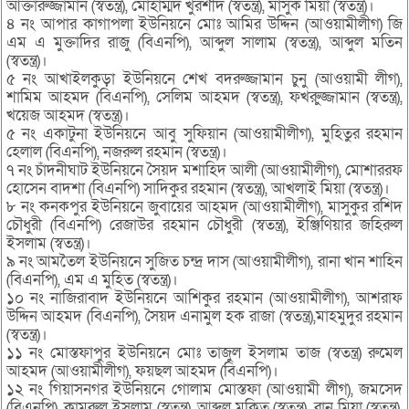
আক্তারুজ্জামান (স্বতন্ত্র), মোহাম্মদ খুরশীদ (স্বতন্ত্র), মাসুক মিয়া (স্বতন্ত্র)।
৪ নং আপার কাগাপলা ইউনিয়নে মোঃ আমির উদ্দিন (আওয়ামীলীগ) জি
এম এ মুক্তাদির রাজু (বিএনপি), আব্দুল সালাম (স্বতন্ত্র), আব্দুল মতিন
(স্বতন্ত্র)।
৫ নং আখাইলকুড়া ইউনিয়নে শেখ বদরুজ্জামান চুনু (আওয়ামী লীগ),
শামিম আহমদ (বিএনপি), সেলিম আহমদ (স্বতন্ত্র), ফখরুুজ্জামান (স্বতন্ত্র),
খয়েজ আহমদ (স্বতন্ত্র)।
৫ নং একাটুনা ইউনিয়নে আবু সুফিয়ান (আওয়ামীলীগ), মুহিতুর রহমান
হেলাল (বিএনপি), নজরুল রহমান (স্বতন্ত্র)।
৭ নং চাঁদনীঘাট ইউনিয়নে সৈয়দ মশাহিদ আলী (আওয়ামীলীগ), মোশাররফ
হোসেন বাদশা (বিএনপি) সাদিকুর রহমান (স্বতন্ত্র), আখলাই মিয়া (স্বতন্ত্র)।
৮ নং কনকপুর ইউনিয়নে জুবায়ের আহমদ (আওয়ামীলীগ), মাসুকুর রশিদ
চৌধুরী (বিএনপি) রেজাউর রহমান চৌধুরী (স্বতন্ত্র), ইঞ্জিণিয়ার জহিরুল
ইসলাম (স্বতন্ত্র)।
৯ নং আমতৈল ইউনিয়নে সুজিত চন্দ্র দাস (আওয়ামীলীগ), রানা খান শাহিন
(বিএনপি), এম এ মুহিত (স্বতন্ত্র)।
১০ নং নাজিরাবাদ ইউনিয়নে আশিকুর রহমান (আওয়ামীলীগ), আশরাফ
উদ্দিন আহমদ (বিএনপি), সৈয়দ এনামুল হক রাজা (স্বতন্ত্র),মাহমুদুর রহমান
(স্বতন্ত্র)।
১১ নং মোস্তফাপুর ইউনিয়নে মোঃ তাজুল ইসলাম তাজ (স্বতন্ত্র) রুমেল
আহমদ (আওয়ামীলীগ), ফয়ছল আহমদ (বিএনপি)।
১২ নং গিয়াসনগর ইউনিয়নে গোলাম মোস্তফা (আওয়ামী লীগ), জমসেদ
(বিএনপি), কামরুল ইসলাম (স্বতন্ত্র), আব্দুল মুকিত (স্বতন্ত্র), রানু মিয়া (স্বতন্ত্র),