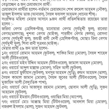
বেড়াচ্ছেন ৩ জন চেয়ারম্যান প্রার্থী।
চেয়ারম্যান প্রার্থীরা হলেন-বর্তমান চেয়ারম্যান শেখ রুমেল আহমদ (নৌকা),
তাজুল ইসলাম তাজ (আনারস), সৈয়দ ফয়সল আহমদ (ধানের শীষ)।
সংরক্ষিত মহিলা মেম্বার আসনে ৯জন প্রার্থী প্রতিদন্ধিতায় রয়েছেন তারা
হলেন :-
জরিনা বেগম (হেলিকপ্টার), মনোয়ারা বেগম (সূর্যমুখী ফুল), রাবেয়া
বেগম(তালগাছ), খুশবা বেগম (মাইক), পারভীন বেগম (কলম), রোসনা
বেগম (সূর্যমুখী ফুল), জয়ন্তী রানী দেবী (হেলিকপ্টার), মোছাঃ রিনা বেগম
(সূর্যমুখী ফুল), শিবা রানী সূত্রধর (মাইক)।
মেম্বার প্রার্থী ২৯ জন তারা হলেন-
১নং ওয়ার্ডে রোমান আহমদ (ফুটবল), শাকির মিয়া (মোরগ), সৈয়দ শাহেদ
আলী (টিউবওয়েল),
২নং ওয়ার্ডে মইন উদ্দিন আহমদ (টিউবওয়েল), জামাল আহমদ (মোরগ),
৩নং ওয়ার্ডে আব্দুল মান্নাফ (মোরগ), সহিদ আলী (ফুটবল),
৪নং ওয়ার্ডে ছুফীয়ান (ফুটবল), মনসুর আহমদ (ঘুড়ি), রুমন আহমদ (তালা),
সৈয়দ কামাল জামান (মোরগ), সৈয়দ জুবের আলী (টিউবওয়েল), সৈয়দ
মুজাহিদ আলী (বৈদ্যুতিক পাখা),
৫নং ওয়ার্ডে মোঃ আজাদুর রহমান (মোরগ), ছোবান আলী (ঘুড়ি), সুজন
আহমেদ (ফুটবল),
৬নং ওয়ার্ডে ইমরান (টিউবওয়েল), ওয়াছির মিয়া (আপেল),
৭নং ওয়ার্ডে মোঃ আক্কাছ মিয়া (টিউবওয়েল), আবদাল মিয়া (মোরগ),
নজরুল ইসলাম (তালা), সুজন আহমদ (ফুটবল),