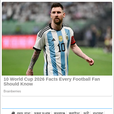
প্রথম পাতা
সকল সংবাদ
কমলগঞ্জ
কুলাউড়া
জুড়ী
বড়লেখা