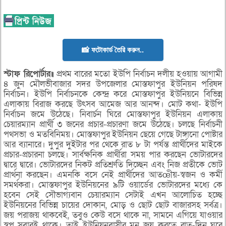
📸 ফটোকার্ড তৈরি করুন..
স্টাফ রিপোর্টার॥
প্রথম বারের মতো ইউপি নির্বাচন দলীয় হওয়ায় আগামী
৪ জুন মৌলভীবাজার সদর উপজেলার মোস্তফাপুর ইউনিয়ন পরিষদ
নির্বাচন। ইউপি নির্বাচনকে কেন্দ্র করে মোস্তফাপুর ইউনিয়নে বিভিন্ন
এলাকায় বিরাজ করছে উৎসব আমেজ আর আনন্দ। মোট কথা- ইউপি
নির্বাচন জমে উঠেছে। নিবার্চন ঘিরে মোস্তফাপুর ইউনিয়ন এলাকায়
চেয়ারম্যান প্রার্থী ৩ জনের প্রচার-প্রচারণা জমে উঠেছে। চলছে নির্বাচনী
পথসভা ও মতবিনিময়। মোস্তফাপুর ইউনিয়ন ছেয়ে গেছে টাঙ্গানো পোষ্টার
আর ব্যানারে। দুপুর দুইটার পর থেকে রাত ৮ টা পর্যন্ত প্রার্থীদের মাইকে
প্রচার-প্রচারনা চলছে। সার্বক্ষনিক প্রার্থীরা সময় পার করছেন ভোটারদের
দ্বারে দ্বারে। ভোটারদের নিকট প্রতিশ্রুতি দিচ্ছেন এবং নিজ প্রতীকে ভোট
প্রার্থনা করছেন। এমনকি বসে নেই প্রার্থীদের আতœীয়-স্বজন ও কর্মী
সমর্থকরা। মোস্তফাপুর ইউনিয়নের ৯টি ওয়ার্ডের ভোটারদের মধ্যে কে
হবেন সেই সৌভাগ্যবান চেয়ারম্যান সেটাই এখন আলোচিত হচ্ছে
ইউনিয়নের বিভিন্ন চায়ের দোকান, মোড় ও ছোট ছোট বাজারসহ সর্বত্র।
জয় পরাজয় থাকবেই, তবুও কেউ বসে থাকে না, সামনে এগিয়ে যাওয়ার
স্বপ্ন সবারই থাকে। তাই ইউনিয়নবাসীর মন জয় করতে রাত-দিন ঘুরে