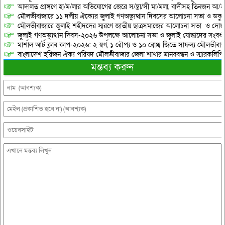
আদালত প্রাঙ্গণে হা/ম/লার অভিযোগের জেরে স/ন্ত্রা/সী মা/মলা, বাদীসহ তিনজন আ/হ
মৌলভীবাজারে ১১ দলীয় ঐক্যের জুলাই গণঅভ্যুত্থান দিবসের আলোচনা সভা ও ডকুমেন্
মৌলভীবাজারে জুলাই শহীদদের স্মরণে জাতীয় ছাত্রসমাজের আলোচনা সভা ও দোয়
জুলাই গণঅভ্যুত্থান দিবস-২০২৬ উপলক্ষে আলোচনা সভা ও জুলাই যোদ্ধাদের সংবর্ধ
মার্শাল আর্ট ক্লাব কাপ-২০২৬: ২ স্বর্ণ, ১ রৌপ্য ও ১০ ব্রোঞ্জ জিতে সাফল্য মৌলভীবাজ
বাংলাদেশ হরিজন ঐক্য পরিষদ মৌলভীবাজার জেলা শাখার মানববন্ধন ও স্মারকলিপি প
মন্তব্য করুন