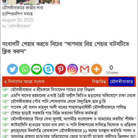
মৌলভীবাজারে জাতীয় দাবা
চ্যাম্পিয়নশিপ সমাপ্ত
August 30, 2025
In "মৌলভীবাজার"
সংবাদটি শেয়ার করতে নিচের “আপনার প্রিয় শেয়ার বাটনটিতে
ক্লিক করুন”
0
Shares
এ বিভাগের আরো সংবাদ
বিস্তারিত:
মৌলভীবাজার
মৌলভীবাজার ও শ্রীমঙ্গলে ডিডাফের গাছের চারা বিতরণ
এমপি নাসের রহমানের এআই তৈরী অশ্লীল ভিডিও ছড়ানোর অভিযোগে ঢাকা থেকে আ/সা
মৌলভীবাজার পৌর পানি শোধনাগার থেকে বৈদ্যুতিক তার চু/রি
সাবেক নৌ প্রধান মাহবুব আলী খানের শাহাদাতবার্ষিকী মৌলভীবাজারে পালিত
টেন্ডার ছাড়াই সরকারি গাছ বিক্রি করলেন বিসিক কর্মকর্তা
মৌলভীবাজারে ‘ফিরে দেখা জুলাই, আগামীর বাংলাদেশ ও আমাদের করণীয়’ শীর্ষক আ
কাউয়াদিঘি হাওরের আমন ধান রক্ষা ও পানি নিষ্কাশনের দাবিতে বিক্ষোভ ও প্রতিবাদ
দ্রব্যমূল্যের ঊর্ধ্বগতি রোধকল্পে মৌলভীবাজারে ১১ দলের অবস্থান কর্মসূচি পালন ও স
আদালত প্রাঙ্গণে হা/ম/লার অভিযোগের জেরে স/ন্ত্রা/সী মা/মলা, বাদীসহ তিনজন আ/হ