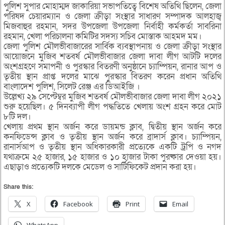
পুলিশ সুপার মোহাম্মদ জাকারিয়া সভাপতিত্বে বিশেষ অতিথি ছিলেন, জেলা
পরিষদ চেয়ারম্যান ও জেলা ক্রীড়া সংস্থার সাধারণ সম্পাদক আলহাজ্ব
মিজবাহুর রহমান, সদর উপজেলা উপজেলা নির্বাহী কর্মকর্তা সাবরিনা
রহমান, খেলা পরিচালনা কমিটির সদস্য সচিব মোস্তাক আহমদ মম।
জেলা পুলিশ মৌলভীবাজারের সার্বিক ব্যবস্থাপনায় ও জেলা ক্রীড়া সংস্থার
আয়োজনে মুজিব শতবর্ষ মৌলভীবাজার জেলা দাবা লীগ আটটি দলের
অংশগ্রহণে সমাপনী ও পুরস্কার বিতরণী অনুষ্ঠানে চ্যাম্পিয়ন, রানার আপ ও
তৃতীয় স্থান প্রাপ্ত দলের মাঝে পুরস্কার বিতরণ করেন প্রধান অতিথি
বাংলাদেশ পুলিশ, সিলেট রেঞ্জ এর ডিআইজি ।
উল্লেখ্য ২৯ সেপ্টেম্বর মুজিব শতবর্ষ মৌলভীবাজার জেলা দাবা লীগ ২০২১
শুরু হয়েছিল। ৫ দিনব্যাপী লীগ পদ্ধতিতে খেলায় অংশ গ্রহন করে মোট
৮টি দল।
খেলায় প্রথম স্থান অর্জন করে ডায়মন্ড ক্লাব, দ্বিতীয় স্থান অর্জন করে
কনফিডেন্স ক্লাব ও তৃতীয় স্থান অর্জন করে ব্রাদার্স ক্লাব। চ্যাম্পিয়ন,
রানার্সআপ ও তৃতীয় স্থান অধিকারকারী প্রত্যেকে একটি ট্রপি ও নগদ
যথাক্রমে ২৫ হাজার, ১৫ হাজার ও ১০ হাজার টাকা পুরষ্কার দেওয়া হয়।
এছাড়াও প্রত্যেকটি দলকে মেডেল ও সার্টিফিকেট প্রদান করা হয়।
Share this:
X
Facebook
Print
Email