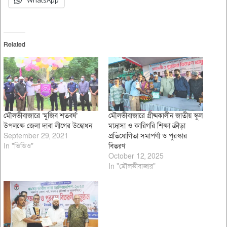
WhatsApp
Related
মৌলভীবাজারে ‘মুজিব শতবর্ষ’
মৌলভীবাজারে গ্রীষ্মকালীন জাতীয় স্কুল
উপলক্ষে জেলা দাবা লীগের উদ্বোধন
মাদ্রাসা ও কারিগরি শিক্ষা ক্রীড়া
September 29, 2021
প্রতিযোগিতা সমাপণী ও পুরস্কার
In "ভিডিও"
বিতরণ
October 12, 2025
In "মৌলভীবাজার"