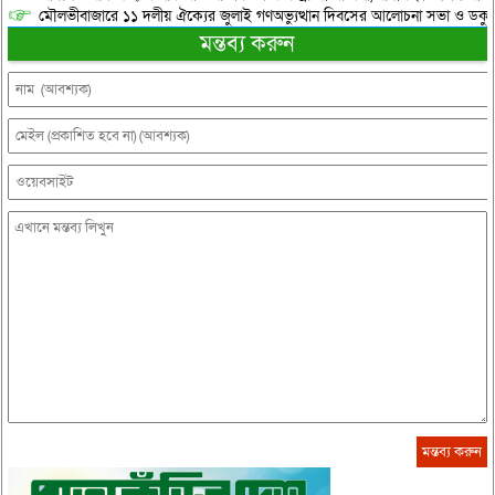
মৌলভীবাজারে ১১ দলীয় ঐক্যের জুলাই গণঅভ্যুত্থান দিবসের আলোচনা সভা ও ডকুমেন্
মন্তব্য করুন