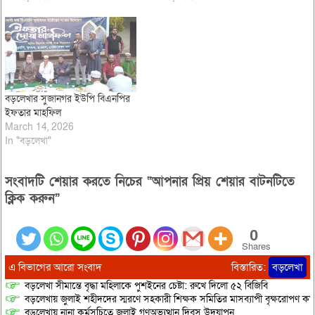
বড়লেখার সুজানগর ইউপি বিএনপির
ইফতার মাহফিল
March 14, 2026
In "বড়লেখা"
সংবাদটি শেয়ার করতে নিচের “আপনার প্রিয় শেয়ার বাটনটিতে
ক্লিক করুন”
0
Shares
এ বিভাগের আরো সংবাদ
বিস্তারিত:
বড়লেখা
বড়লেখা সীমান্তে বৃদ্ধা মহিলাকে পুশইনের চেষ্টা: রুখে দিলো ৫২ বিজিবি
বড়লেখায় জুলাই শহীদদের স্মরণে সহকারী শিক্ষক সমিতির মাসব্যাপী বৃক্ষরোপণ কর্ম
বড়লেখায় নানা কর্মসূচিতে জুলাই গণঅভ্যুত্থান দিবস উদযাপন