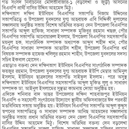
গত সংসদ নির্বাচনের মৌলভীবাজার-১ (বড়লেখা ও জুড়ী) আসনের
বিএনপি প্রার্থী নাসির উদ্দিন আহমেদ মিঠু।
দক্ষিণভাগ দক্ষিণ ইউনিয়ন বিএনপির সভাপতি নিজাম উদ্দিনের
সভাপতিত্বে ও উপজেলা যুবদলের যুগ্ম আহ্বায়ক এবি সিদ্দিকী দুলালের
সঞ্চালনায় অনুষ্ঠিত সভায় বিশেষ অতিথির বক্তব্য দেন উপজেলা বিএনপির
সভাপতি আব্দুল হাফিজ, সাধারণ সম্পাদক মুজিবুর রহমান খছরু, পৌর
বিএনপির সভাপতি আনোয়ারুল ইসলাম, উপজেলা বিএনপির সহসভাপতি
ময়নুল হক, সাংগঠনিক সম্পাদক অধ্যাপক আব্দুস শহীদ খান, পৌর
বিএনপির সাধারণ সম্পাদক আতাউস শহীদ, উপজেলা বিএনপির ধর্ম
বিষয়ক সম্পাদক হাফেজ খলিলুর রহমান শাহীন, উপজেলা যুবদলের সদস্য
সচিব ইকবাল হোসেন।
এছাড়াও বক্তব্য দেন দক্ষিণভাগ ইউনিয়ন বিএনপির সাংগঠনিক সম্পাদক
ফয়জুর রহমান, উপজেলা যুবদলের যুগ্ম আহ্বায়ক ইউপি মেম্বার আমিনুল
ইসলাম, ইউনিয়ন ছাত্রদলের সভাপতি সাইফুল ইসলাম। পরে অসুস্থ
দক্ষিণভাগ ইউনিয়ন বিএনপির সহসভাপতি আব্দুল মুকিত লুলু ও সাধারণ
সম্পাদক ডা. আইনুল ইসলামের সুস্থতা কামনায় দোয়া অনুষ্ঠিত হয়।
এদিকে শনিবার বাদ আছর উপজেলার দক্ষিণ শাহবাজপুর ইউনিয়ন
বিএনপি ও সহযোগী সংগঠনের উদ্যোগে স্থানীয় অফিসবাজারে ঈদ পরবর্তী
মতবিনিময় সভায় অনুষ্ঠিত হয়। ইউনিয়ন বিএনপির সভাপতি আব্দুল কুদ্দুস
স্বপনের সভাপতিত্বে ও সাধারণ সম্পাদক আনিছ আহমদের সঞ্চালনায়
অনুষ্ঠিত সভায় প্রধান অতিথির বক্তব্য দেন জেলা বিএনপির সহসভাপতি
নাসির উদ্দিন আহমেদ মিঠু। বিশেষ অতিথির বক্তব্য দেন বড়লেখা
বিএনপির সভাপতি আব্দুল হাফিজ, সাধারণ সম্পাদক মুজিবুর রহমান