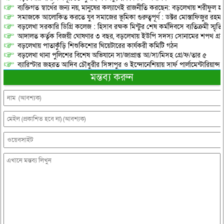
ব্যক্তিগত স্বার্থের জন্য নয়, মানুষের কল্যাণেই রাজনীতি করছেন: বড়লেখায় শরীফুল হ
সমাজকে আলোকিত করতে যুব সমাজের ভূমিকা গুরুত্বপূর্ণ : ডক্টর মোস্তাফিজুর রহম
বড়লেখা সরকারি ডিগ্রি কলেজ : হিসাব রক্ষক মিন্টুর শেষ কর্মদিবসে ব্যতিক্রমী স্মৃ
আদালত কর্তৃক বিজয়ী ঘোষণার ৩ বছর, বড়লেখায় ইউপি সদস্য সোনামের শপথ গ্র
বড়লেখায় পাতাকুঁড়ি শিশুকিশোর থিয়েটারের কার্যকরী কমিটি গঠন
বড়লেখা থানা পুলিশের বিশেষ অভিযানে সা/জাপ্রাপ্ত আ/সা/মিসহ গ্রে/ফ/তার ৫
ব্যারিস্টার জহরত আদিব চৌধুরীর সিঙ্গাপুর ও ইন্দোনেশিয়ায় সার্ফ পার্লামেন্টারিয়ান্স স্
মন্তব্য করুন