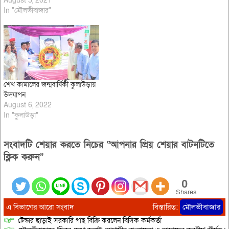
August 5, 2021
In "মৌলভীবাজার"
শেখ কামালের জন্মবার্ষিকী কুলাউড়ায়
উদযাপন
August 6, 2022
In "কুলাউড়া"
সংবাদটি শেয়ার করতে নিচের “আপনার প্রিয় শেয়ার বাটনটিতে
ক্লিক করুন”
0
Shares
এ বিভাগের আরো সংবাদ
বিস্তারিত:
মৌলভীবাজার
টেন্ডার ছাড়াই সরকারি গাছ বিক্রি করলেন বিসিক কর্মকর্তা