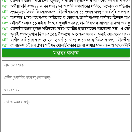
মৌলভীবাজারে ‘ফিরে দেখা জুলাই, আগামীর বাংলাদেশ ও আমাদের করণীয়’ শীর্ষক আ
কাউয়াদিঘি হাওরের আমন ধান রক্ষা ও পানি নিষ্কাশনের দাবিতে বিক্ষোভ ও প্রতিবাদ
দ্রব্যমূল্যের ঊর্ধ্বগতি রোধকল্পে মৌলভীবাজারে ১১ দলের অবস্থান কর্মসূচি পালন ও স
আদালত প্রাঙ্গণে হা/ম/লার অভিযোগের জেরে স/ন্ত্রা/সী মা/মলা, বাদীসহ তিনজন আ/হ
মৌলভীবাজারে ১১ দলীয় ঐক্যের জুলাই গণঅভ্যুত্থান দিবসের আলোচনা সভা ও ডকুমেন্
মৌলভীবাজারে জুলাই শহীদদের স্মরণে জাতীয় ছাত্রসমাজের আলোচনা সভা ও দোয়
জুলাই গণঅভ্যুত্থান দিবস-২০২৬ উপলক্ষে আলোচনা সভা ও জুলাই যোদ্ধাদের সংবর্ধ
মার্শাল আর্ট ক্লাব কাপ-২০২৬: ২ স্বর্ণ, ১ রৌপ্য ও ১০ ব্রোঞ্জ জিতে সাফল্য মৌলভীবাজ
বাংলাদেশ হরিজন ঐক্য পরিষদ মৌলভীবাজার জেলা শাখার মানববন্ধন ও স্মারকলিপি প
মন্তব্য করুন