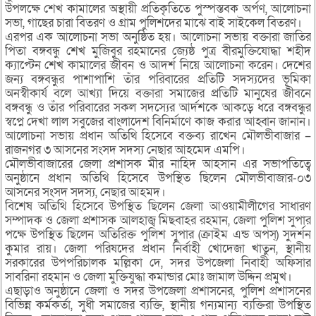
উপলক্ষে শেখ কামালের অস্থায়ী প্রতিকৃতিতে পুস্পস্তবক অর্পণ, আলোচনা
সভা, গাছের চারা বিতরণ ও গ্রাম পুলিশদের মাঝে বাই সাইকেল বিতরণ।
এরপর এক আলোচনা সভা অনুষ্ঠিত হয়। আলোচনা সভায় বক্তারা জাতির
পিতা বঙ্গবন্ধু শেখ মুজিবুর রহমানের জ্যেষ্ঠ পুত্র বীরমুক্তিযোদ্ধা শহীদ
ক্যাপ্টেন শেখ কামালের জীবন ও আদর্শ নিয়ে আলোচনা করেন। দেশের
জন্য বঙ্গবন্ধুর পাশাপাশি তাঁর পরিবারের প্রতিটি সদস্যদের ভূমিকা
অনস্বীকার্য বলে আখ্যা দিয়ে বক্তারা সমাজের প্রতিটি মানুষের জীবনে
বঙ্গবন্ধু ও তাঁর পরিবারের সকল সদস্যের আর্দশকে আকড়ে ধরে বঙ্গবন্ধুর
স্বপ্নে দেখা লাল সবুজের বাংলাদেশ বিনির্মাণে কাজ করার আহ্বান জানান।
আলোচনা সভায় প্রধান অতিথি হিসেবে বক্তব্য রাখেন মৌলভীবাজার –
রাজনগর ৩ আসনের সংসদ সদস্য নেছার আহমেদ এমপি।
মৌলভীবাজারের জেলা প্রশাসক মীর নাহিদ আহসান এর সভাপতিত্বে
অনুষ্ঠানে প্রধান অতিথি হিসেবে উপস্থিত ছিলেন মৌলভীবাজার-০৩
আসনের সংসদ সদস্য, নেছার আহমদ।
বিশেষ অতিথি হিসেবে উপস্থিত ছিলেন জেলা আওয়ামীলীগের সাধারণ
সম্পাদক ও জেলা প্রশাসক আলহাজ্ব মিছবাহর রহমান, জেলা পুলিশ সুপার
পক্ষে উপস্থিত ছিলেন অতিরিক্ত পুলিশ সুপার (ক্রাইম এন্ড অপস্) সুদর্শন
কুমার রায়। জেলা পরিষদের প্রধান নির্বাহী খোদেজা খাতুন, স্থানীয়
সরকারের উপপরিচালক মল্লিকা দে, সদর উপজেলা নিবাহী অফিসার
সাবরিনা রহমান ও জেলা মুক্তিযুদ্ধা কমান্ডার মোঃ জামাল উদ্দিন প্রমুখ।
এছাড়াও অনুষ্ঠানে জেলা ও সদর উপজেলা প্রশাসনের, পুলিশ প্রশাসনের
বিভিন্ন কর্মকর্তা, সুধী সমাজের ব্যক্তি, স্থানীয় গন্যমান্য ব্যক্তিরা উপস্থিত