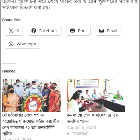
ছিলেন। আলোচনা সভা শেষে গাছের চারা ও গ্রাম পুলিশদের মাঝে বাই
সাইকেল বিতরণ করা হয়।
Share this:
X
Facebook
Print
Email
WhatsApp
Related
মৌলভীবাজার জেলা প্রশাসন
কমলগঞ্জে শেখ কামালের ৭৪ তম
আয়োজিত মুক্তিযোদ্ধা শহীদ ক্যাপ্টেন
জন্মদিন পালন
শেখ কামালের ৭২ তম জন্মবার্ষিকী
August 5, 2023
পালিত
In "কমলগঞ্জ"