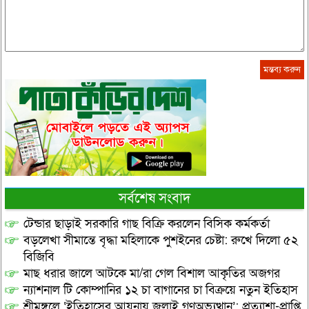
সর্বশেষ সংবাদ
টেন্ডার ছাড়াই সরকারি গাছ বিক্রি করলেন বিসিক কর্মকর্তা
বড়লেখা সীমান্তে বৃদ্ধা মহিলাকে পুশইনের চেষ্টা: রুখে দিলো ৫২
বিজিবি
মাছ ধরার জালে আটকে মা/রা গেল বিশাল আকৃতির অজগর
ন্যাশনাল টি কোম্পানির ১২ চা বাগানের চা বিক্রয়ে নতুন ইতিহাস
শ্রীমঙ্গলে ‘ইতিহাসের আয়নায় জুলাই গণঅভ্যুত্থান’: প্রত্যাশা-প্রাপ্তি