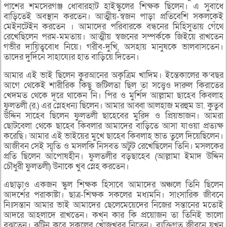
পাশের শমসেরগঞ্জ ধোবারহাট হাইস্কুলের শিক্ষক ছিলেন। এ সুবাধে
বাড়িতেই অবস্থান করতেন। আত্মীয়-স্বজন পাড়া প্রতিবেশি সকলকেই
মেইনটেইন করতেন । আমাদের পরিবারকে বন্ধনের মিহিসুতায় গেঁথে
রেখেছিলেন পরম-মমতায়। আত্মীয় স্বজনের সম্পর্ককে জিইয়ে রাখতেন
গভীর দায়িত্ববোধ নিয়ে। গরীব-দুখি, অসহায় মানুষকে ভালবাসতেন।
তাদের দুর্দিনে সাহায্যের হাত বাড়িয়ে দিতেন।
আমার এই ভাই ছিলেন কুরআনের অকৃত্রিম খাদিম। ইন্তেকালের ক’বছর
আগে থেকেই শারীরিক কিছু জটিলতা ছিল তা সত্ত্বেও দারুল কিরাতের
খেদমত থেকে দূরে থাকেন নি। পির ও মুর্শিদ আল্লামা ছাহেব কিবলাহ
ফুলতলী (র.) এর স্নেহধন্য ছিলেন। আমার আব্বা আলহাজ মরহুম ডা. কুতুব
উদ্দিন সাহেব ছিলেন ফুলতলী ছাহেবের মুরিদ ও প্রিয়ভাজন। আমরা
ছোটবেলা থেকে ছাহেব কিবলার আমাদের বাড়িতে আসা যাওয়া প্রত্যক্ষ
করেছি। আমার এই ভাইয়ের মুখে ছাহেব কিবলাহ ভাত তুলে দিয়েছিলেন।
আজীবন সেই স্মৃতি ও মসলকি নিসবত অটুট রেখেছিলেন তিনি। মসলকের
প্রতি ছিলেন আপোষহীন। ফুলতলীর বড়ছাহেব (আল্লামা ইমাদ উদ্দিন
চৌধুরী ফুলতলী) উনাকে খুব স্নেহ করতেন।
এছাড়াও একজন স্কুল শিক্ষক হিসাবে আমাদের অঞ্চলে তিনি ছিলেন
আদর্শের পরাকাষ্টা। ছাত্র-শিক্ষক সকলের মধ্যমনি। সাংসারিক জীবনে
নিঃসন্তান আমার ভাই আমাদের ছেলেমেয়েদের নিজের সন্তানের মতোই
আদরে আহলাদে রাখতেন। কখন কার কি প্রয়োজন তা তিনিই ভালো
বুঝতেন। রূটিন করে সকলের খোঁজখবর নিতেন। ব্যক্তিগত জীবনে যখন