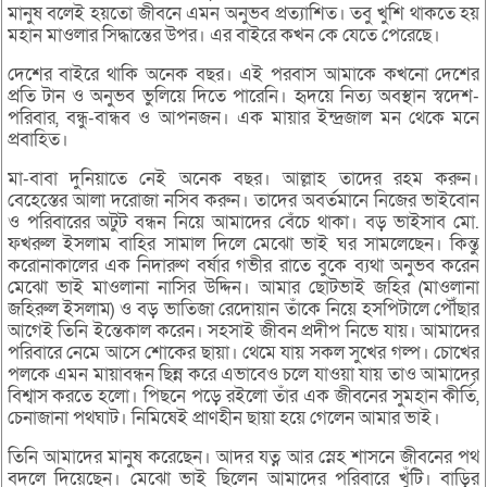
মানুষ বলেই হয়তো জীবনে এমন অনুভব প্রত্যাশিত। তবু খুশি থাকতে হয়
মহান মাওলার সিদ্ধান্তের উপর। এর বাইরে কখন কে যেতে পেরেছে।
দেশের বাইরে থাকি অনেক বছর। এই পরবাস আমাকে কখনো দেশের
প্রতি টান ও অনুভব ভুলিয়ে দিতে পারেনি। হৃদয়ে নিত্য অবস্থান স্বদেশ-
পরিবার, বন্ধু-বান্ধব ও আপনজন। এক মায়ার ইন্দ্রজাল মন থেকে মনে
প্রবাহিত।
মা-বাবা দুনিয়াতে নেই অনেক বছর। আল্লাহ তাদের রহম করুন।
বেহেস্তের আলা দরোজা নসিব করুন। তাদের অবর্তমানে নিজের ভাইবোন
ও পরিবারের অটুট বন্ধন নিয়ে আমাদের বেঁচে থাকা। বড় ভাইসাব মো.
ফখরুল ইসলাম বাহির সামাল দিলে মেঝো ভাই ঘর সামলেছেন। কিন্তু
করোনাকালের এক নিদারুণ বর্ষার গভীর রাতে বুকে ব্যথা অনুভব করেন
মেঝো ভাই মাওলানা নাসির উদ্দিন। আমার ছোটভাই জহির (মাওলানা
জহিরুল ইসলাম) ও বড় ভাতিজা রেদোয়ান তাঁকে নিয়ে হসপিটালে পৌঁছার
আগেই তিনি ইন্তেকাল করেন। সহসাই জীবন প্রদীপ নিভে যায়। আমাদের
পরিবারে নেমে আসে শোকের ছায়া। থেমে যায় সকল সুখের গল্প। চোখের
পলকে এমন মায়াবন্ধন ছিন্ন করে এভাবেও চলে যাওয়া যায় তাও আমাদের
বিশ্বাস করতে হলো। পিছনে পড়ে রইলো তাঁর এক জীবনের সুমহান কীর্তি,
চেনাজানা পথঘাট। নিমিষেই প্রাণহীন ছায়া হয়ে গেলেন আমার ভাই।
তিনি আমাদের মানুষ করেছেন। আদর যত্ন আর স্নেহ শাসনে জীবনের পথ
বদলে দিয়েছেন। মেঝো ভাই ছিলেন আমাদের পরিবারে খুঁটি। বাড়ির