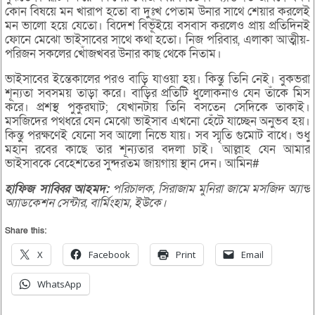
কোন বিষয়ে মন খারাপ হতো বা দুঃখ পেতাম উনার সাথে শেয়ার করলেই
মন ভালো হয়ে যেতো। বিদেশ বিভূঁইয়ে বসবাস করলেও প্রায় প্রতিদিনই
ফোনে মেঝো ভাইসাবের সাথে কথা হতো। নিজ পরিবার, এলাকা আত্মীয়-
পরিজন সকলের খোঁজখবর উনার কাছ থেকে নিতাম।
ভাইসাবের ইন্তেকালের পরও বাড়ি যাওয়া হয়। কিন্তু তিনি নেই। বুকভরা
শূন্যতা সবসময় তাড়া করে। বাড়ির প্রতিটি ধুলোকনাও যেন তাঁকে মিস
করে। প্রশস্থ পুকুরঘাট; যেখানটায় তিনি বসতেন সেদিকে তাকাই।
মসজিদের পথধরে যেন মেঝো ভাইসাব এখনো হেঁটে যাচ্ছেন অনুভব হয়।
কিন্তু পরক্ষণেই যেনো সব আলো নিভে যায়। সব স্মৃতি গুমোট বাধে। শুধু
মহান রবের কাছে তার শূন্যতার বদলা চাই। আল্লাহ যেন আমার
ভাইসাবকে বেহেশতের সুন্দরতম জায়গায় স্থান দেন। আমিন#
হাফিজ সাব্বির আহমদ:
পরিচালক, সিরাজাম মুনিরা জামে মসজিদ অ্যান্ড
অ্যাডকেশন সেন্টার, বার্মিংহাম, ইউকে।
Share this:
X
Facebook
Print
Email
WhatsApp