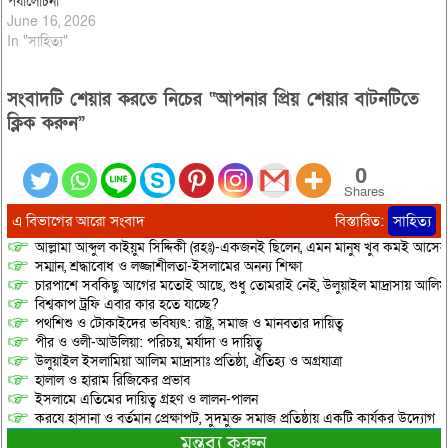
পর্যালোচনা
June 16, 2026
In "সাহিত্য"
সংবাদটি শেয়ার করতে নিচের “আপনার প্রিয় শেয়ার বাটনটিতে
ক্লিক করুন”
0
Shares
এ বিভাগের আরো সংবাদ
বিস্তারিত:
সাহিত্য
আল্লামা আব্দুল কাইয়ুম সিদ্দিকী (রহঃ)-একজনই ছিলেন, এমন মানুষ খুব কমই আসেন
সম্মান, শ্রদ্ধাবোধ ও লজ্জাশীলতা-ইসলামের অনন্য শিক্ষা
চারপাশে সবকিছু আগের মতোই আছে, শুধু তোমরাই নেই, উলুয়াইল মাদ্রাসায় আলিম পরী
বিশ্বকাপ ট্রফি এবার কার হতে যাচ্ছে?
পথশিশু ও টোকাইদের ভবিষ্যৎ: রাষ্ট্র, সমাজ ও মানবতার দায়িত্ব
পীর ও ওলী-আউলিয়া: পরিচয়, মর্যাদা ও দায়িত্ব
উলুয়াইল ইসলামিয়া আলিম মাদ্রাসাঃ প্রতিষ্ঠা, ঐতিহ্য ও অগ্রযাত্রা
হালাল ও হারাম রিজিকের প্রভাব
ইসলামে এতিমের দায়িত্ব গ্রহণ ও লালন-পালন
করযে হাসানা ও বর্তমান প্রেক্ষাপট, সুদমুক্ত সমাজ প্রতিষ্ঠায় একটি কার্যকর উদ্যোগ
মন্তব্য করুন