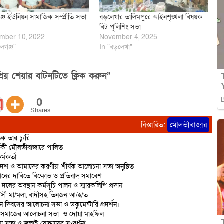
জে ইউনিয়ন সামাজিক সম্প্রীতি সভা
বড়লেখার তালিমপুরে আইনশৃঙ্খলা বিষয়ক
বিট পুলিশিং সভা
mber 10, 2022
November 4, 2025
লগঞ্জ"
In "বড়লেখা"
িয় শেয়ার বাটনটিতে ক্লিক করুন”
0
Shares
বিস্তারিত:
মৌলভীবাজার
ক তার চু/রি
্ষিকী মৌলভীবাজারে পালিত
্মকর্তা
দেশ ও আমাদের করণীয়’ শীর্ষক আলোচনা সভা অনুষ্ঠিত
শনের দাবিতে বিক্ষোভ ও প্রতিবাদ সমাবেশ
 দলের অবস্থান কর্মসূচি পালন ও স্মারকলিপি প্রদান
রা/সী মা/মলা, বাদীসহ তিনজন আ/হ/ত
ান দিবসের আলোচনা সভা ও ডকুমেন্টারি প্রদর্শন।
াত্রসমাজের আলোচনা সভা ও দোয়া মাহফিল
 সভা ও জুলাই যোদ্ধাদের সংবর্ধনা