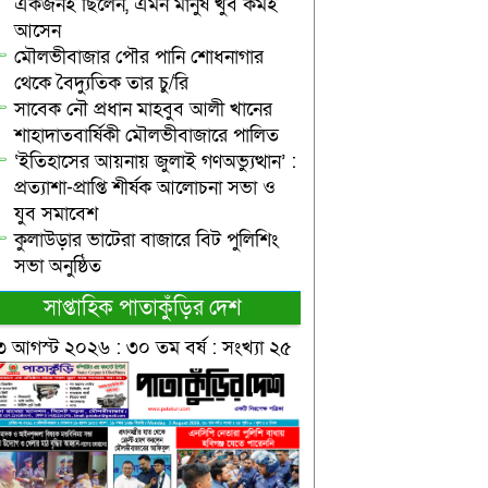
একজনই ছিলেন, এমন মানুষ খুব কমই
আসেন
মৌলভীবাজার পৌর পানি শোধনাগার
থেকে বৈদ্যুতিক তার চু/রি
সাবেক নৌ প্রধান মাহবুব আলী খানের
শাহাদাতবার্ষিকী মৌলভীবাজারে পালিত
‘ইতিহাসের আয়নায় জুলাই গণঅভ্যুত্থান’ :
প্রত্যাশা-প্রাপ্তি শীর্ষক আলোচনা সভা ও
যুব সমাবেশ
কুলাউড়ার ভাটেরা বাজারে বিট পুলিশিং
সভা অনুষ্ঠিত
সাপ্তাহিক পাতাকুঁড়ির দেশ
৩ আগস্ট ২০২৬ : ৩০ তম বর্ষ : সংখ্যা ২৫