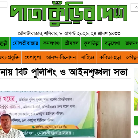
মৌলভীবাজার, শনিবার, ৮ আগস্ট ২০২৬, ২৪ শ্রাবণ ১৪৩৩
জুড়ী
মৌলভীবাজার
কমলগঞ্জ
শ্রীমঙ্গল
কুলাউড়া
বড়লেখা
রাজন
থ্য-প্রযুক্তি
খেলাধুলা
আনন্দ-বিনোদন
সাহিত্য
কবিতা-ছড়া
কৌতু
াটুনায় বিট পুলিশিং ও আইনশৃঙ্খলা সভা