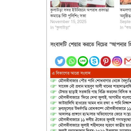
কুলাউড়া সদর ইউনিয়নে অপরাধ প্রবণতা
কমলগঞ্
কমাতে বিট পুলিশিং সভা
অনুষ্ঠিত
November 15, 2025
Septe
In "কুলাউড়া"
In "কম
সংবাদটি শেয়ার করতে নিচের “আপনার প্র
এ বিভাগের আরো সংবাদ
মৌলভীবাজার পৌর পানি শোধনাগার থেকে বৈদ্যুতি
সাবেক নৌ প্রধান মাহবুব আলী খানের শাহাদাতবার
টেন্ডার ছাড়াই সরকারি গাছ বিক্রি করলেন বিসিক কর
মৌলভীবাজারে ‘ফিরে দেখা জুলাই, আগামীর বাংলা
কাউয়াদিঘি হাওরের আমন ধান রক্ষা ও পানি নিষ্কা
দ্রব্যমূল্যের ঊর্ধ্বগতি রোধকল্পে মৌলভীবাজারে ১১
আদালত প্রাঙ্গণে হা/ম/লার অভিযোগের জেরে স/ন্ত্
মৌলভীবাজারে ১১ দলীয় ঐক্যের জুলাই গণঅভ্যুত্থ
মৌলভীবাজারে জুলাই শহীদদের স্মরণে জাতীয় ছ
জুলাই গণঅভ্যুত্থান দিবস-২০২৬ উপলক্ষে আলোচনা