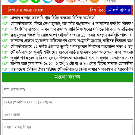
Shares
এ বিভাগের আরো সংবাদ
বিস্তারিত:
মৌলভীবাজার
টেন্ডার ছাড়াই সরকারি গাছ বিক্রি করলেন বিসিক কর্মকর্তা
মৌলভীবাজারে ‘ফিরে দেখা জুলাই, আগামীর বাংলাদেশ ও আমাদের করণীয়’ শীর্ষক আ
কাউয়াদিঘি হাওরের আমন ধান রক্ষা ও পানি নিষ্কাশনের দাবিতে বিক্ষোভ ও প্রতিবাদ
দ্রব্যমূল্যের ঊর্ধ্বগতি রোধকল্পে মৌলভীবাজারে ১১ দলের অবস্থান কর্মসূচি পালন ও স
আদালত প্রাঙ্গণে হা/ম/লার অভিযোগের জেরে স/ন্ত্রা/সী মা/মলা, বাদীসহ তিনজন আ/হ
মৌলভীবাজারে ১১ দলীয় ঐক্যের জুলাই গণঅভ্যুত্থান দিবসের আলোচনা সভা ও ডকুমেন্
মৌলভীবাজারে জুলাই শহীদদের স্মরণে জাতীয় ছাত্রসমাজের আলোচনা সভা ও দোয়
জুলাই গণঅভ্যুত্থান দিবস-২০২৬ উপলক্ষে আলোচনা সভা ও জুলাই যোদ্ধাদের সংবর্ধ
মার্শাল আর্ট ক্লাব কাপ-২০২৬: ২ স্বর্ণ, ১ রৌপ্য ও ১০ ব্রোঞ্জ জিতে সাফল্য মৌলভীবাজ
বাংলাদেশ হরিজন ঐক্য পরিষদ মৌলভীবাজার জেলা শাখার মানববন্ধন ও স্মারকলিপি প
মন্তব্য করুন