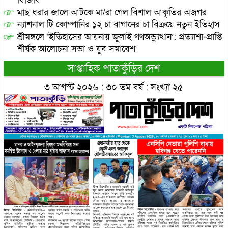
বিজিবি
মাছ ধরার জালে আটকে মা/রা গেল বিশাল আকৃতির অজগর
ন্যাশনাল টি কোম্পানির ১২ চা বাগানের চা বিক্রয়ে নতুন ইতিহাস
শ্রীমঙ্গলে ‘ইতিহাসের আয়নায় জুলাই গণঅভ্যুত্থান’: প্রত্যাশা-প্রাপ্তি
শীর্ষক আলোচনা সভা ও যুব সমাবেশ
সাপ্তাহিক পাতাকুঁড়ির দেশ
৩ আগস্ট ২০২৬ : ৩০ তম বর্ষ : সংখ্যা ২৫