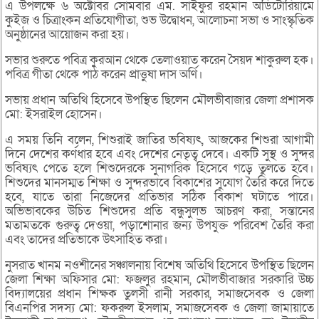
এ উপলক্ষে ৬ অক্টোবর সোমবার এম. সাইফুর রহমান অডিটোরিয়ামে
কুইজ ও চিত্রাংকন প্রতিযোগীতা, শুভ উদ্বোধন, আলোচনা সভা ও সাংস্কৃতিক
অনুষ্ঠানের আয়োজন করা হয়।
সভার শুরুতে পবিত্র কুরআন থেকে তেলাওয়াত করেন সৈয়দ শাকুরুল হক।
পবিত্র গীতা থেকে পাঠ করেন প্রাত্তুষা দাস অর্ণি।
সভায় প্রধান অতিথি হিসেবে উপস্থিত ছিলেন মৌলভীবাজার জেলা প্রশাসক
মো: ইসরাইল হোসেন।
এ সময় তিনি বলেন, শিশুরাই জাতির ভবিষ্যৎ, আজকের শিশুরা আগামী
দিনে দেশের কর্ণধার হবে এবং দেশের নেতৃত্ব দেবে। একটি সুস্থ ও সুন্দর
ভবিষ্যৎ পেতে হলে শিশুদেরকে সুনাগরিক হিসেবে গড়ে তুলতে হবে।
শিশুদের মানসম্মত শিক্ষা ও সুন্দরভাবে বিকাশের সুযোগ তৈরি করে দিতে
হবে, যাতে তারা নিজেদের প্রতিভার সঠিক বিকাশ ঘটাতে পারে।
অভিভাবকের উচিত শিশুদের প্রতি বন্ধুসুলভ আচরণ করা, সন্তানের
মতামতকে গুরুত্ব দেওয়া, পড়াশোনার জন্য উপযুক্ত পরিবেশ তৈরি করা
এবং তাদের প্রতিভাকে উৎসাহিত করা।
নুসরাত খানম নওশীনের সঞ্চালনায় বিশেষ অতিথি হিসেবে উপস্থিত ছিলেন
জেলা শিক্ষা অফিসার মো: ফজলুর রহমান, মৌলভীবাজার সরকারি উচ্চ
বিদ্যালয়ের প্রধান শিক্ষক তুলসী রানী সরকার, সমাজসেবক ও জেলা
বিএনপির সদস্য মো: ফকরুল ইসলাম, সমাজসেবক ও জেলা জামায়াতে