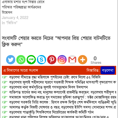
এলাকায় মশার বংশ বিস্তার রোধে
পরিস্কার পরিচ্ছন্নতা কার্যক্রমের
উদ্বোধন
January 4, 2022
In "ভিডিও"
সংবাদটি শেয়ার করতে নিচের “আপনার প্রিয় শেয়ার বাটনটিতে
ক্লিক করুন”
0
Shares
এ বিভাগের আরো সংবাদ
বিস্তারিত:
বড়লেখা
বড়লেখা সীমান্তে বৃদ্ধা মহিলাকে পুশইনের চেষ্টা: রুখে দিলো ৫২ বিজিবি
বড়লেখায় জুলাই শহীদদের স্মরণে সহকারী শিক্ষক সমিতির মাসব্যাপী বৃক্ষরোপণ কর্ম
বড়লেখায় নানা কর্মসূচিতে জুলাই গণঅভ্যুত্থান দিবস উদযাপন
ব্যক্তিগত স্বার্থের জন্য নয়, মানুষের কল্যাণেই রাজনীতি করছেন: বড়লেখায় শরীফুল হ
সমাজকে আলোকিত করতে যুব সমাজের ভূমিকা গুরুত্বপূর্ণ : ডক্টর মোস্তাফিজুর রহম
বড়লেখা সরকারি ডিগ্রি কলেজ : হিসাব রক্ষক মিন্টুর শেষ কর্মদিবসে ব্যতিক্রমী স্মৃ
আদালত কর্তৃক বিজয়ী ঘোষণার ৩ বছর, বড়লেখায় ইউপি সদস্য সোনামের শপথ গ্র
বড়লেখায় পাতাকুঁড়ি শিশুকিশোর থিয়েটারের কার্যকরী কমিটি গঠন
বড়লেখা থানা পুলিশের বিশেষ অভিযানে সা/জাপ্রাপ্ত আ/সা/মিসহ গ্রে/ফ/তার ৫