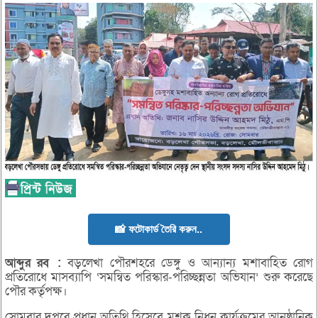
📸 ফটোকার্ড তৈরি করুন..
আব্দুর
রব
:
বড়লেখা পৌরশহরে ডেঙ্গু ও আন্যান্য মশাবাহিত রোগ
প্রতিরোধে মাসব্যাপি ‘সমন্বিত পরিস্কার-পরিচ্ছন্নতা অভিযান’ শুরু করেছে
পৌর কর্তৃপক্ষ।
সোমবার দুপুরে প্রধান অতিথি হিসেবে মশক নিধন কার্যক্রমের আনুষ্ঠানিক