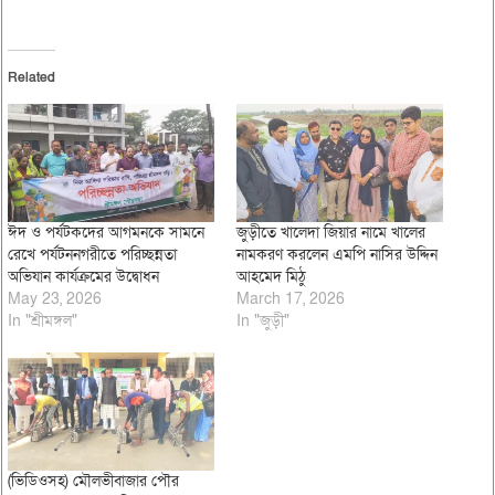
Related
ঈদ ও পর্যটকদের আগমনকে সামনে
জুড়ীতে খালেদা জিয়ার নামে খালের
রেখে পর্যটননগরীতে পরিচ্ছন্নতা
নামকরণ করলেন এমপি নাসির উদ্দিন
অভিযান কার্যক্রমের উদ্বোধন
আহমেদ মিঠু
May 23, 2026
March 17, 2026
In "শ্রীমঙ্গল"
In "জুড়ী"
(ভিডিওসহ) মৌলভীবাজার পৌর