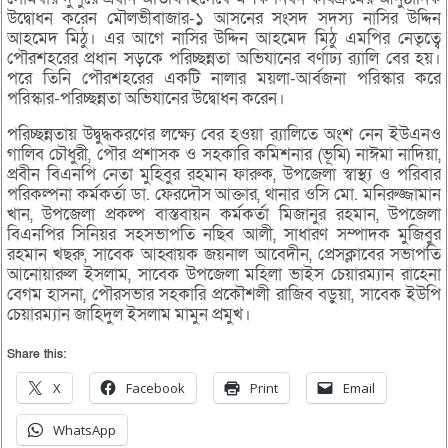
উদ্বোধন করেন মৌলভীবাজার-১ আসনের সংসদ সদস্য নাসির উদ্দিন
আহমেদ মিঠু। এর আগে নাসির উদ্দিন আহমেদ মিঠু এমপির নেতৃত্বে
পৌরশহরের প্রধান সড়কে পরিচ্ছন্নতা অভিযানের বর্ণাঢ্য র‌্যালি বের হয়।
পরে তিনি পৌরশহরের একটি নালার ময়লা-আর্বজনা পরিস্কার করে
পরিস্কার-পরিচ্ছন্নতা অভিযানের উদ্বোধন করেন।
পরিচ্ছন্নতায় উদ্বুদ্ধকরণের লক্ষ্যে বের হওয়া র‌্যালিতে অংশ নেন ইউএনও
গালিব চৌধুরী, পৌর প্রশাসক ও সহকারি কমিশনার (ভূমি) নাঈমা নাদিয়া,
প্রবীন বিএনপি নেতা মুহিবুর রহমান ফারুক, উপজেলা স্বাস্থ্য ও পরিবার
পরিকল্পনা কর্মকর্তা ডা. ফেরদৌস আক্তার, থানার ওসি মো. মনিরুজ্জামান
খান, উপজেলা প্রকল্প বাস্তবায়ন কর্মকর্তা মিজানুর রহমান, উপজেলা
বিএনপির সিনিয়র সহসভাপতি নছিব আলী, সাধারণ সম্পাদক মুজিবুর
রহমান খছরু, সাবেক আহ্বায়ক জয়নাল আবেদীন, প্রেসক্লাবের সভাপতি
আনোয়ারুল ইসলাম, সাবেক উপজেলা মহিলা ভাইস চেয়ারম্যান রাহেনা
বেগম হাসনা, পৌরসভার সহকারি প্রকৌশলী রাজিব বড়ুয়া, সাবেক ইউপি
চেয়ারম্যান জাহিদুল ইসলাম মামুন প্রমুখ।
Share this:
X
Facebook
Print
Email
WhatsApp