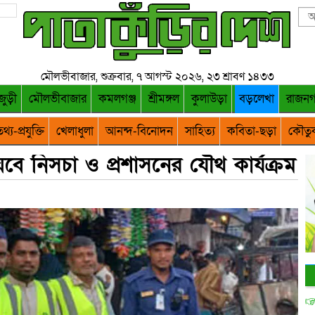
মৌলভীবাজার, শুক্রবার, ৭ আগস্ট ২০২৬, ২৩ শ্রাবণ ১৪৩৩
জুড়ী
মৌলভীবাজার
কমলগঞ্জ
শ্রীমঙ্গল
কুলাউড়া
বড়লেখা
রাজন
থ্য-প্রযুক্তি
খেলাধুলা
আনন্দ-বিনোদন
সাহিত্য
কবিতা-ছড়া
কৌতু
বে নিসচা ও প্রশাসনের যৌথ কার্যক্রম