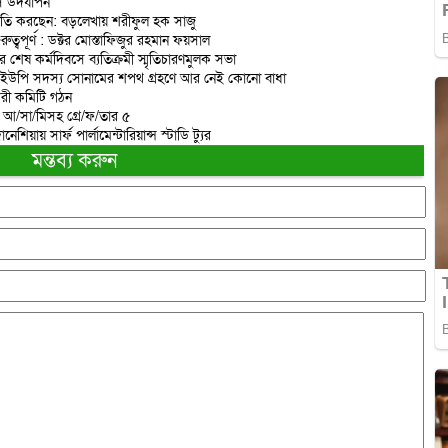
িবস উদযাপন
রাজনীতি করছেন: বড়লেখায় শরীফুল হক সাজু
বপূর্ণ : ডক্টর মোস্তাফিজুর রহমান ফয়সাল
র শেষ কর্মদিবসে ব্যতিক্রমী স্মৃতিচারণমুলক সভা
 ইউপি সদস্য সোনামের শপথ গ্রহণে আর নেই কোনো বাধা
করী কমিটি গঠন
ত আ/সা/মিসহ গ্রে/ফ/তার ৫
িয়ায় সার্ফ পার্লামেন্টারিয়ান্স স্টাডি ট্যুর
মন্তব্য করুন