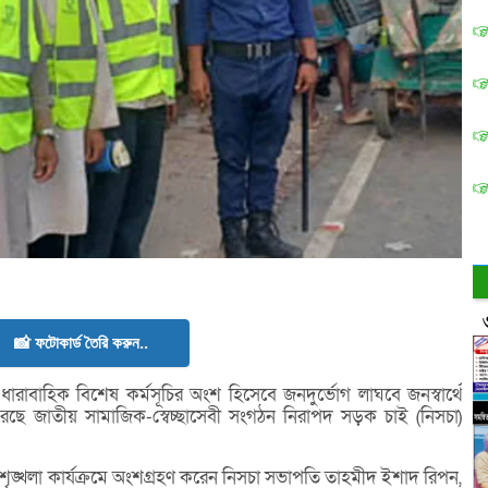
📸 ফটোকার্ড তৈরি করুন..
ে ধারাবাহিক বিশেষ কর্মসূচির অংশ হিসেবে জনদুর্ভোগ লাঘবে জনস্বার্থে
েছে জাতীয় সামাজিক-স্বেচ্ছাসেবী সংগঠন নিরাপদ সড়ক চাই (নিসচা)
 শৃঙ্খলা কার্যক্রমে অংশগ্রহণ করেন নিসচা সভাপতি তাহমীদ ইশাদ রিপন,