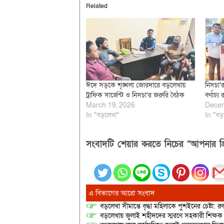
Related
ঈদে সড়কে শৃঙ্খলা জোরদারে বড়লেখায়
নিসচা’র
ট্রাফিক সার্জেন্ট ও নিসচা’র জরুরি বৈঠক
বর্ণাঢ্য
March 19, 2026
Decem
In "বড়লেখা"
In "বড়
সংবাদটি শেয়ার করতে নিচের “আপনার প্র
এ বিভাগের আরো সংবাদ
বড়লেখা সীমান্তে বৃদ্ধা মহিলাকে পুশইনের চেষ্টা: 
বড়লেখায় জুলাই শহীদদের স্মরণে সহকারী শিক্ষক স