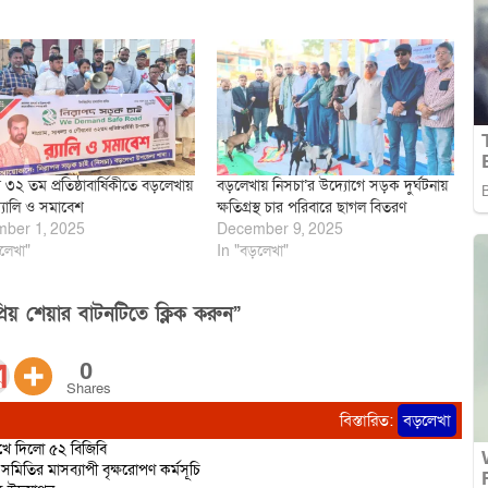
 ৩২ তম প্রতিষ্ঠাবার্ষিকীতে বড়লেখায়
বড়লেখায় নিসচা’র উদ্যোগে সড়ক দুর্ঘটনায়
 র‌্যালি ও সমাবেশ
ক্ষতিগ্রস্থ চার পরিবারে ছাগল বিতরণ
ber 1, 2025
December 9, 2025
লেখা"
In "বড়লেখা"
িয় শেয়ার বাটনটিতে ক্লিক করুন”
0
Shares
বিস্তারিত:
বড়লেখা
রুখে দিলো ৫২ বিজিবি
মিতির মাসব্যাপী বৃক্ষরোপণ কর্মসূচি