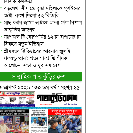
বিসিক কর্মকর্তা
বড়লেখা সীমান্তে বৃদ্ধা মহিলাকে পুশইনের
চেষ্টা: রুখে দিলো ৫২ বিজিবি
মাছ ধরার জালে আটকে মা/রা গেল বিশাল
আকৃতির অজগর
ন্যাশনাল টি কোম্পানির ১২ চা বাগানের চা
বিক্রয়ে নতুন ইতিহাস
শ্রীমঙ্গলে ‘ইতিহাসের আয়নায় জুলাই
গণঅভ্যুত্থান’: প্রত্যাশা-প্রাপ্তি শীর্ষক
আলোচনা সভা ও যুব সমাবেশ
সাপ্তাহিক পাতাকুঁড়ির দেশ
৩ আগস্ট ২০২৬ : ৩০ তম বর্ষ : সংখ্যা ২৫